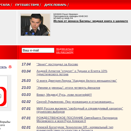
БЕККИН Ренат Ирикович
Преподаватель кафедры ЮНЕСКО
МГИМО (у) МИД РФ
Ислам от монаха Багиры: модная книга о шариате
подписаться
на рассылку
17.04
"Зенит" пострадал за Косово
тать
03.04
Андрей Алпатов "откусит" о Турции и Египта 10%
туристического потока
25.03
О книге Дмитрия Лекуха "Хардкор белого меньшинства"
23.03
"Умники и умницы": итоги четверть финалов
03.03
Виват, Медвед! Русь, лови позитифф!!!
02.02
Сергей Лукьяненко. Про уезжающих и отъезжающих...
07.01
МИД России высмеял "свободный и справедливый характер"
грузинских выборов
07.01
РОЖДЕСТВЕНСКОЕ ПОСЛАНИЕ Святейшего Патриарха
Московского и всея Руси Алексия II
 борьбы
ного
02.01
Алексей Богатуров: Технологии GR - нормальный тип
а
взаимодействия государства и бизнеса