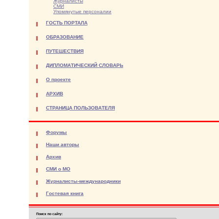
Журналисты
СМИ
Упомянутые персоналии
ГОСТЬ ПОРТАЛА
ОБРАЗОВАНИЕ
ПУТЕШЕСТВИЯ
ДИПЛОМАТИЧЕСКИЙ СЛОВАРЬ
О проекте
АРХИВ
СТРАНИЦА ПОЛЬЗОВАТЕЛЯ
Форумы
Наши авторы
Архив
СМИ о МО
Журналисты-международники
Гостевая книга
Поиск по сайту: