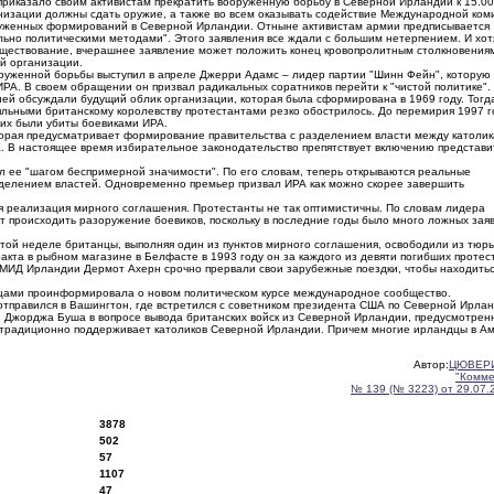
риказало своим активистам прекратить вооруженную борьбу в Северной Ирландии к 15.00
низации должны сдать оружие, а также во всем оказывать содействие Международной ком
уженных формирований в Северной Ирландии. Отныне активистам армии предписывается
льно политическими методами". Этого заявления все ждали с большим нетерпением. И хо
ществование, вчерашнее заявление может положить конец кровопролитным столкновения
й организации.
руженной борьбы выступил в апреле Джерри Адамс – лидер партии "Шинн Фейн", которую
РА. В своем обращении он призвал радикальных соратников перейти к "чистой политике".
ей обсуждали будущий облик организации, которая была сформирована в 1969 году. Тогд
яльными британскому королевству протестантами резко обострилось. До перемирия 1997 г
них были убиты боевиками ИРА.
орая предусматривает формирование правительства с разделением власти между католик
да. В настоящее время избирательное законодательство препятствует включению представ
 ее "шагом беспримерной значимости". По его словам, теперь открываются реальные
зделением властей. Одновременно премьер призвал ИРА как можно скорее завершить
ая реализация мирного соглашения. Протестанты не так оптимистичны. По словам лидера
т происходить разоружение боевиков, поскольку в последние годы было много ложных зая
этой неделе британцы, выполняя один из пунктов мирного соглашения, освободили из тюр
акта в рыбном магазине в Белфасте в 1993 году он за каждого из девяти погибших протес
 МИД Ирландии Дермот Ахерн срочно прервали свои зарубежные поездки, чтобы находитьс
нцами проинформировала о новом политическом курсе международное сообщество.
тправился в Вашингтон, где встретился с советником президента США по Северной Ирла
й Джорджа Буша в вопросе вывода британских войск из Северной Ирландии, предусмотрен
А традиционно поддерживает католиков Северной Ирландии. Причем многие ирландцы в А
Автор:
ЦЮВЕРИ
"Комме
№ 139 (№ 3223) от 29.07.
3878
502
57
1107
47