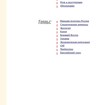
Речи и выступления
Образование
Внешняя политика России
Стратегические интересы
Экология
Корея
Ближний Восток
Украина
Экономическая интеграция
СНГ
Прибалтика
Европейский союз