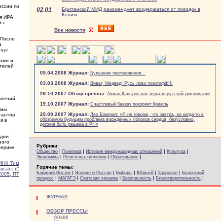
иссии по
02.01
Британский МИД рекомендует воздержаться от поездок в
Кению
тя ИРА
м с
Все новости
 После
а
ода
ами и
ителей
05.04.2008 Журнал:
Булыжник преткновения...
03.03.2008 Журнал:
Виват, Медвед! Русь лови позитифф!!!
29.10.2007 Обзор прессы:
Ахмад Кадыров как зеркало русской дипломатии
влений
19.10.2007 Журнал:
Счастливый Кавказ покоряет Кремль
ьмы
29.09.2007 Журнал:
тантов
Лео Бокерия: «Я не говорю, что завтра, но когда-то в
обозримом будущем проблема врожденных пороков сердца, безусловно,
я в
должна быть решена в РФ»
ндии
ного
Рубрики:
мерике
|
|
|
|
Общество
Политика
История международных отношений
Культура
|
|
|
Экономика
Речи и выступления
Образование
НК Тим
Горячие темы:
рсантъ"
|
|
|
|
|
Ближний Восток
Япония и Россия
Выборы
Юбилей
Здоровье
Болонский
2005, ПТ
|
|
|
|
|
процесс
МАГАТЭ
Светская хроника
Безопасность
Благотворительность
ЖУРНАЛ
ОБЗОР ПРЕССЫ
Архив