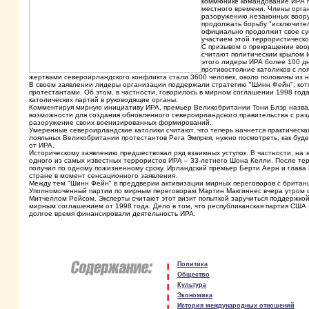
коммюнике командование ИРА п
местного времени. Члены орга
разоружению незаконных воор
продолжать борьбу "исключите
официально продолжит свое су
участием этой террористическо
С призывом о прекращении воо
считают политическим крылом И
этого лидеры ИРА более 100 дн
противостояние католиков с ло
жертвами североирландского конфликта стали 3600 человек, около половины из 
В своем заявлении лидеры организации поддержали стратегию "Шинн Фейн", кот
протестантами. Об этом, в частности, говорилось в мирном соглашении 1998 го
католических партий в руководящие органы.
Комментируя мирную инициативу ИРА, премьер Великобритании Тони Блэр назвал
возможности для создания обновленного североирландского правительства с ра
разоружение своих военизированных формирований.
Умеренные североирландские католики считают, что теперь начнется практическ
лояльных Великобритании протестантов Рега Эмпрея, нужно посмотреть, как буде
от ИРА.
Историческому заявлению предшествовал ряд взаимных уступок. В частности, на 
одного из самых известных террористов ИРА – 33-летнего Шона Келли. После тер
получил по одному пожизненному сроку. Ирландский премьер Берти Аерн и глава
стране в момент сенсационного заявления.
Между тем "Шинн Фейн" в преддверии активизации мирных переговоров с брита
Уполномоченный партии по мирным переговорам Мартин Макгиннес вчера утром о
Митчеллом Рейсом. Эксперты считают этот визит попыткой заручиться поддержко
мирным соглашением от 1998 года. Дело в том, что республиканская партия СШ
долгое время финансировали деятельность ИРА.
Политика
Общество
Культура
Экономика
История международных отношений