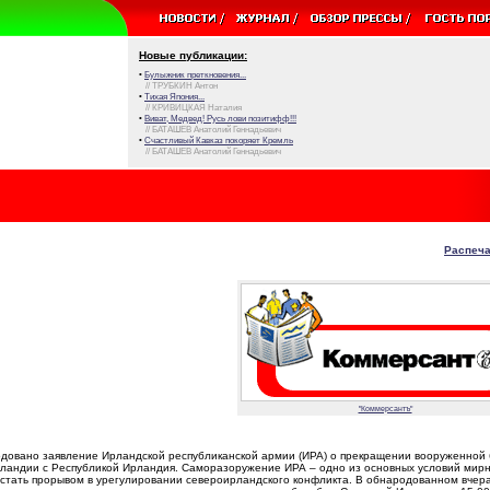
Новые публикации:
•
Булыжник преткновения...
// ТРУБКИН Антон
•
Тихая Япония...
// КРИВИЦКАЯ Наталия
•
Виват, Медвед! Русь лови позитифф!!!
// БАТАШЕВ Анатолий Геннадьевич
•
Счастливый Кавказ покоряет Кремль
// БАТАШЕВ Анатолий Геннадьевич
Распеча
"Коммерсантъ"
довано заявление Ирландской республиканской армии (ИРА) о прекращении вооруженной
ландии с Республикой Ирландия. Саморазоружение ИРА – одно из основных условий мир
 стать прорывом в урегулировании североирландского конфликта. В обнародованном вчер