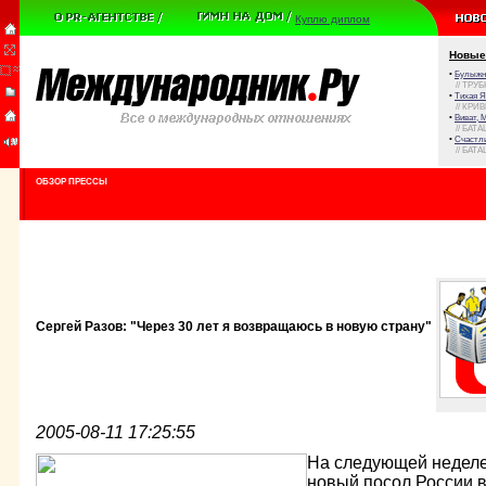
Куплю диплом
Новые
•
Булыжни
// ТРУ
•
Тихая Я
// КРИ
•
Виват, 
// БАТА
•
Счастли
// БАТА
ОБЗОР ПРЕССЫ
Сергей Разов: "Через 30 лет я возвращаюсь в новую страну"
2005-08-11 17:25:55
На следующей неделе
новый посол России в