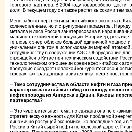
торгового партнера. В 2004 году товарооборот достиг 
долл. В текущем году он также растет высокими темпам
Меня заботят перспективы российского экспорта в Кита
количественные, но и структурные параметры. Наряду 
металла и леса Россия заинтересована в наращивании
машинно-технической продукции. Например, речь идет 
тепловых энергоблоков большой единичной мощности (
уникальным опытом в использовании мирной атомной э
сотрудничеству в сооружении АЭС. Оборудование для 
строящейся в Китае при техническом содействии Росси
технологическом отношении среди всех китайских ато
продукция обладает неплохой конкурентоспособностью 
сферах, как гражданская авиатехника, нефтяное, гор
-- Тема сотрудничества в области нефти и газа п
характер из-за китайских обид по поводу несосто
нефтепровода из Ангарска в Дацин. Каковы перс
партнерства?
-- Это чувствительная тема, но связана она не с каким
стратегическую важность для Китая проблемой энерге
динамично растущей экономики. За последние годы в т
России в Китай сырой нефти по железной дороге. План 