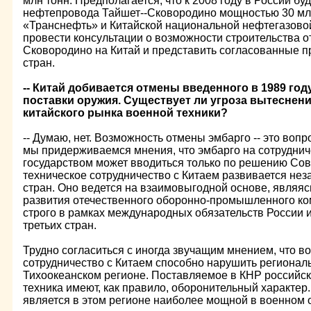
млн тонн. Предполагается, что к 2008 году в России бу
нефтепровода Тайшет--Сковородино мощностью 30 млн
«Транснефть» и Китайской национальной нефтегазово
провести консультации о возможности строительства 
Сковородино на Китай и представить согласованные п
стран.
-- Китай добивается отмены введенного в 1989 го
поставки оружия. Существует ли угроза вытеснен
китайского рынка военной техники?
-- Думаю, нет. Возможность отмены эмбарго -- это вопр
мы придерживаемся мнения, что эмбарго на сотруднич
государством может вводиться только по решению Со
техническое сотрудничество с Китаем развивается нез
стран. Оно ведется на взаимовыгодной основе, являя
развития отечественного оборонно-промышленного ко
строго в рамках международных обязательств России 
третьих стран.
Трудно согласиться с иногда звучащим мнением, что в
сотрудничество с Китаем способно нарушить региональ
Тихоокеанском регионе. Поставляемое в КНР российс
техника имеют, как правило, оборонительный характер.
является в этом регионе наиболее мощной в военном