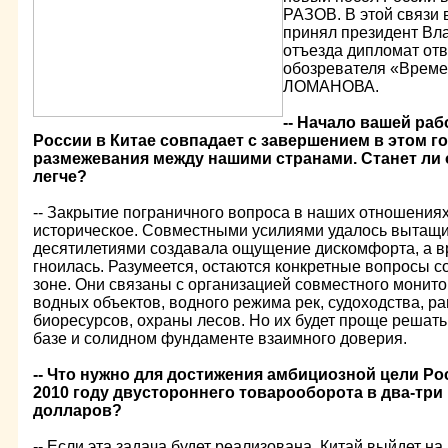
РАЗОВ. В этой связи 
принял президент Вл
отъезда дипломат от
обозревателя «Време
ЛОМАНОВА.
-- Начало вашей раб
России в Китае совпадает с завершением в этом г
размежевания между нашими странами. Станет ли 
легче?
-- Закрытие пограничного вопроса в наших отношениях
историческое. Совместными усилиями удалось вытащит
десятилетиями создавала ощущение дискомфорта, а 
гноилась. Разумеется, остаются конкретные вопросы с
зоне. Они связаны с организацией совместного монит
водных объектов, водного режима рек, судоходства, р
биоресурсов, охраны лесов. Но их будет проще решат
базе и солидном фундаменте взаимного доверия.
-- Что нужно для достижения амбициозной цели Рос
2010 году двустороннего товарооборота в два-три р
долларов?
-- Если эта задача будет реализована, Китай выйдет н