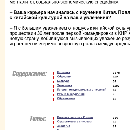
менталитет, социально-экономическую специфику.
-- Ваша карьера начиналась с изучения Китая. По
с китайской культурой на ваши увлечения?
-- Я с большим уважением отношусь к китайской культу
прошествии 30 лет после первой командировки в КНР
новую страну, добившуюся вызывающих уважение резул
играет несоизмеримо возросшую роль в международны
Политика
3878
Общество
502
Культура
57
Экономика
1107
История международных отношений
47
Речи и выступления
4
Образование
18
Внешняя политика России
326
Стратегические интересы
39
Экология
37