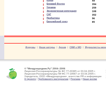
Корея
44
Ближний Восток
394
Украина
259
Экономическая интеграция
108
СНГ
352
Прибалтика
96
Европейский союз
85
Форумы
|
Наши авторы
|
Архив
|
СМИ о МО
|
Журналисты-меж
© "Международник.Ру" 2004–2006
Лицензия Росохранкультуры Эл ФС 77-20365 от 03.04.2005 г.
Лицензия Росохранкультуры ПИ ФС 77-19567 от 03.04.2005 г.
Учредитель: ООО «Международник», агентство PR и информации
О проекте
|
Требования к материалам
|
Реклама
|
Наши кнопки