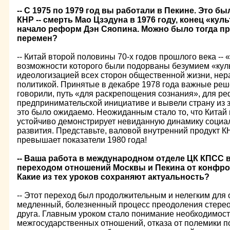
-- С 1975 по 1979 год вы работали в Пекине. Это 
КНР -- смерть Мао Цзэдуна в 1976 году, конец «ку
начало реформ Дэн Сяопина. Можно было тогда пр
перемен?
-- Китай второй половины 70-х годов прошлого века --
возможности которого были подорваны безумием «кул
идеологизацией всех сторон общественной жизни, не
политикой. Принятые в декабре 1978 года важные реше
говорили, путь «для раскрепощения сознания», для ре
предпринимательской инициативе и вывели страну из за
это было ожидаемо. Неожиданным стало то, что Китай 
устойчиво демонстрирует невиданную динамику социа
развития. Представьте, валовой внутренний продукт К
превышает показатели 1980 года!
-- Ваша работа в международном отделе ЦК КПСС в
переходом отношений Москвы и Пекина от конфрон
Какие из тех уроков сохраняют актуальность?
-- Этот переход был продолжительным и нелегким для 
медленный, болезненный процесс преодоления стерео
друга. Главным уроком стало понимание необходимос
межгосударственных отношений, отказа от полемики 