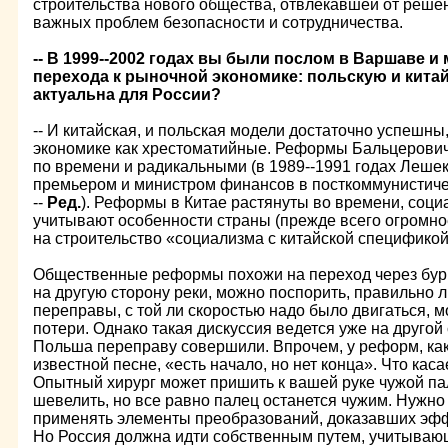
строительства нового общества, отвлекавшей от решен
важных проблем безопасности и сотрудничества.
-- В 1999--2002 годах вы были послом в Варшаве и
перехода к рыночной экономике: польскую и китай
актуальна для России?
-- И китайская, и польская модели достаточно успешны
экономике как хрестоматийные. Реформы Бальцерови
по времени и радикальными (в 1989--1991 годах Леше
премьером и министром финансов в посткоммунистиче
--
Ред.
). Реформы в Китае растянуты во времени, соц
учитывают особенности страны (прежде всего огромно
на строительство «социализма с китайской спецификой
Общественные реформы похожи на переход через бур
на другую сторону реки, можно поспорить, правильно 
переправы, с той ли скоростью надо было двигаться, 
потери. Однако такая дискуссия ведется уже на другой 
Польша переправу совершили. Впрочем, у реформ, как 
известной песне, «есть начало, но нет конца». Что кас
Опытный хирург может пришить к вашей руке чужой па
шевелить, но все равно палец останется чужим. Нужно
применять элементы преобразований, доказавших эффе
Но Россия должна идти собственным путем, учитываю