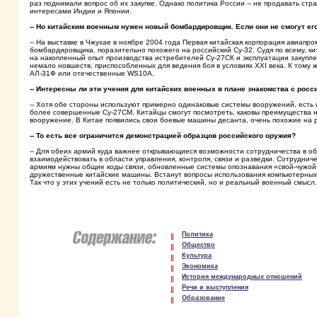
раз поднимали вопрос об их закупке. Однако политика России -- не продавать стр
интересами Индии и Японии.
-- Но китайским военным нужен новый бомбардировщик. Если они не смогут его
-- На выставке в Чжухае в ноябре 2004 года Первая китайская корпорация авиап
бомбардировщика, поразительно похожего на российский Су-32. Судя по всему, ки
на накопленный опыт производства истребителей Су-27СК и эксплуатации закуплен
немало новшеств, приспособленных для ведения боя в условиях XXI века. К тому
АЛ-31Ф или отечественные WS10A.
-- Интересны ли эти учения для китайских военных в плане знакомства с росс
-- Хотя обе стороны используют примерно одинаковые системы вооружений, есть 
более совершенные Су-27СМ. Китайцы смогут посмотреть, каковы преимущества н
вооружение. В Китае появились свои боевые машины десанта, очень похожие на 
-- То есть все ограничится демонстрацией образцов российского оружия?
-- Для обеих армий куда важнее открывающиеся возможности сотрудничества в 
взаимодействовать в области управления, контроля, связи и разведки. Сотруднич
армиям нужны общие коды связи, обновленные системы опознавания «свой-чужой»
дружественные китайские машины. Встанут вопросы использования компьютерных
Так что у этих учений есть не только политический, но и реальный военный смысл.
Политика
Общество
Культура
Экономика
История международных отношений
Речи и выступления
Образование