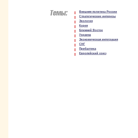
Внешняя политика России
Стратегические интересы
Экология
Корея
Ближний Восток
Украина
Экономическая интеграция
СНГ
Прибалтика
Европейский союз