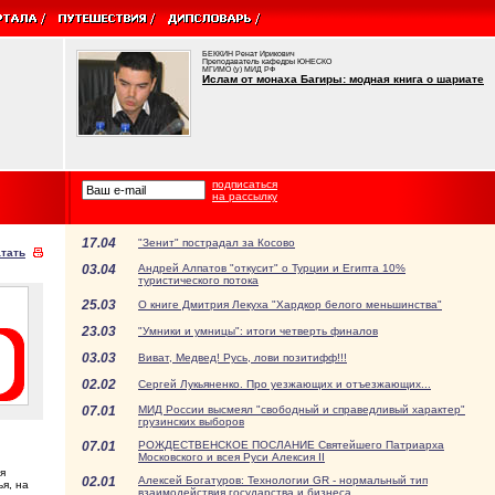
БЕККИН Ренат Ирикович
Преподаватель кафедры ЮНЕСКО
МГИМО (у) МИД РФ
Ислам от монаха Багиры: модная книга о шариате
подписаться
на рассылку
17.04
"Зенит" пострадал за Косово
тать
03.04
Андрей Алпатов "откусит" о Турции и Египта 10%
туристического потока
25.03
О книге Дмитрия Лекуха "Хардкор белого меньшинства"
23.03
"Умники и умницы": итоги четверть финалов
03.03
Виват, Медвед! Русь, лови позитифф!!!
02.02
Сергей Лукьяненко. Про уезжающих и отъезжающих...
07.01
МИД России высмеял "свободный и справедливый характер"
грузинских выборов
07.01
РОЖДЕСТВЕНСКОЕ ПОСЛАНИЕ Святейшего Патриарха
Московского и всея Руси Алексия II
я
02.01
Алексей Богатуров: Технологии GR - нормальный тип
я, на
взаимодействия государства и бизнеса