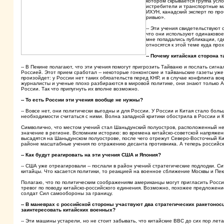
котором скрывается группа усл
истребители и транспортные м
ИХУН, канадский эксперт по п
ривью».
-- Эти учения свидетельствуют
что они используют одинаковое
мне попадались публикации, гд
относятся к этой теме куда про
-- Почему китайская сторона 
-- В Пекине полагают, что эти учения помогут пригрозить Тайваню и послать сиг
Россией. Этот прием сработал -- некоторые гонконгские и тайваньские газеты уже
произойдет: у России нет таких обязательств перед КНР, и в случае конфликта в
журналисты и ученые плохо разбираются в мировой политике, они знают только А
России. Так что припугнуть их вполне возможно.
-- То есть России эти учения вообще не нужны?
-- Вовсе нет, они политически выгодны и для России. У России и Китая стало бо
необходимости считаться с ними. Волна западной критики обострила в России и К
Символично, что местом учений стал Шаньдунский полуостров, расположенный не
значение в регионе. Вспомним историю: во времена китайско-советской напряженно
высадятся на Шаньдунском полуострове, после чего отрежут Северо-Восточный Ки
районе масштабные учения по отражению десанта противника. А теперь российски
-- Как будут реагировать на эти учения США и Япония?
-- США уже отреагировали -- послали в район учений стратегические подлодки. 
китайцы. Что касается политики, то реакцией на военное сближение Москвы и Пе
Полагаю, что по политическим соображениям американцы могут пригласить Россию
тревог по поводу китайско-российского единения. Возможно, похожее предложение
солдат Сил самообороны за границу.
-- В маневрах с российской стороны участвуют два стратегических ракетонос
заинтересовать китайских военных?
-- Эти машины устарели, но не стоит забывать, что китайские ВВС до сих пор ле