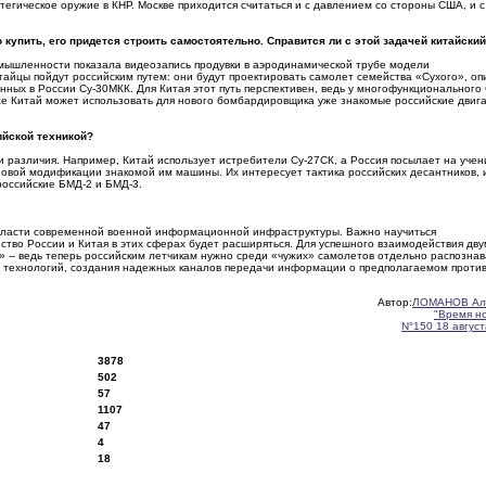
атегическое оружие в КНР. Москве приходится считаться и с давлением со стороны США, и с
 купить, его придется строить самостоятельно. Справится ли с этой задачей китайски
ромышленности показала видеозапись продувки в аэродинамической трубе модели
тайцы пойдут российским путем: они будут проектировать самолет семейства «Сухого», оп
ных в России Су-30МКК. Для Китая этот путь перспективен, ведь у многофункционального 
 же Китай может использовать для нового бомбардировщика уже знакомые российские двиг
ийской техникой?
и различия. Например, Китай использует истребители Су-27СК, а Россия посылает на учен
овой модификации знакомой им машины. Их интересует тактика российских десантников, 
российские БМД-2 и БМД-3.
области современной военной информационной инфраструктуры. Важно научиться
ество России и Китая в этих сферах будет расширяться. Для успешного взаимодействия дву
 -- ведь теперь российским летчикам нужно среди «чужих» самолетов отдельно распознав
 технологий, создания надежных каналов передачи информации о предполагаемом против
Автор:
ЛОМАНОВ Ал
"Время н
N°150 18 август
3878
502
57
1107
47
4
18