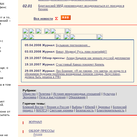
ЖАН
02.01
Британский МИД рекомендует воздержаться от поездок в
фенс
Кению
т и то,
Все новости
ений --
И
 с
05.04.2008 Журнал:
Булыжник преткновения...
е
е
03.03.2008 Журнал:
Виват, Медвед! Русь лови позитифф!!!
29.10.2007 Обзор прессы:
Ахмад Кадыров как зеркало русской дипломатии
19.10.2007 Журнал:
Счастливый Кавказ покоряет Кремль
ощи, о
29.09.2007 Журнал:
.
Лео Бокерия: «Я не говорю, что завтра, но когда-то в
обозримом будущем проблема врожденных пороков сердца, безусловно,
должна быть решена в РФ»
вое
а в том
Рубрики:
|
|
|
|
Общество
Политика
История международных отношений
Культура
|
|
|
Экономика
Речи и выступления
Образование
ают
Горячие темы:
ей.
|
|
|
|
|
Ближний Восток
Япония и Россия
Выборы
Юбилей
Здоровье
Болонский
|
|
|
|
|
процесс
МАГАТЭ
Светская хроника
Безопасность
Благотворительность
ионе от
сылать
ЖУРНАЛ
ОБЗОР ПРЕССЫ
Архив
ни не