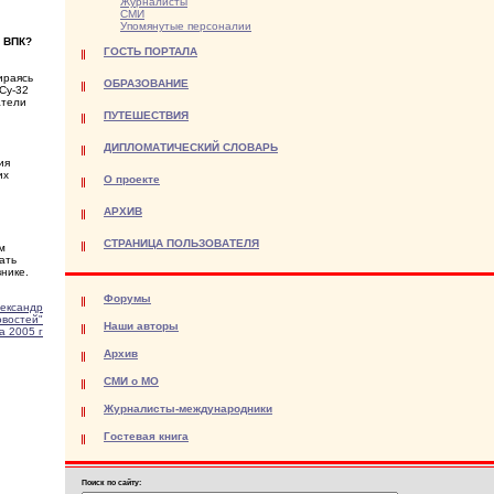
Журналисты
СМИ
Упомянутые персоналии
й ВПК?
ГОСТЬ ПОРТАЛА
ираясь
ОБРАЗОВАНИЕ
Су-32
атели
ПУТЕШЕСТВИЯ
ДИПЛОМАТИЧЕСКИЙ СЛОВАРЬ
ия
их
О проекте
АРХИВ
СТРАНИЦА ПОЛЬЗОВАТЕЛЯ
м
ать
нике.
Форумы
ександр
овостей"
Наши авторы
а 2005 г
Архив
СМИ о МО
Журналисты-международники
Гостевая книга
Поиск по сайту: