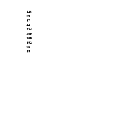
326
39
37
44
394
259
108
352
96
85