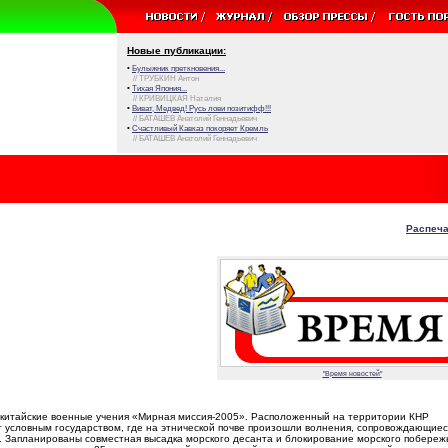
Новые публикации:
•
Булыжник преткновения...
// ТРУБКИН Антон
•
Тихая Япония...
// КРИВИЦКАЯ Наталия
•
Виват, Медвед! Русь лови позитифф!!!
// БАТАШЕВ Анатолий Геннадьевич
•
Счастливый Кавказ покоряет Кремль
// БАТАШЕВ Анатолий Геннадьевич
Распеча
"Время новостей"
-китайские военные учения «Мирная миссия-2005». Расположенный на территории КНР
т условным государством, где на этнической почве произошли волнения, сопровождающиес
 Запланированы совместная высадка морского десанта и блокирование морского побережь