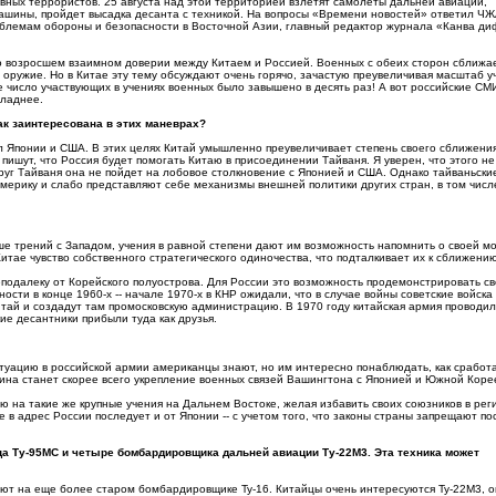
овных террористов. 25 августа над этой территорией взлетят самолеты дальней авиации,
ашины, пройдет высадка десанта с техникой. На вопросы «Времени новостей» ответил Ч
роблемам обороны и безопасности в Восточной Азии, главный редактор журнала «Канва ди
 о возросшем взаимном доверии между Китаем и Россией. Военных с обеих сторон сближае
 оружие. Но в Китае эту тему обсуждают очень горячо, зачастую преувеличивая масштаб уч
е число участвующих в учениях военных было завышено в десять раз! А вот российские СМ
хладнее.
так заинтересована в этих маневрах?
нал Японии и США. В этих целях Китай умышленно преувеличивает степень своего сближения
 пишут, что Россия будет помогать Китаю в присоединении Тайваня. Я уверен, что этого не
округ Тайваня она не пойдет на лобовое столкновение с Японией и США. Однако тайваньски
мерику и слабо представляют себе механизмы внешней политики других стран, в том числ
льше трений с Западом, учения в равной степени дают им возможность напомнить о своей м
итае чувство собственного стратегического одиночества, что подталкивает их к сближению
подалеку от Корейского полуострова. Для России это возможность продемонстрировать с
сти в конце 1960-х -- начале 1970-х в КНР ожидали, что в случае войны советские войска
тай и создадут там промосковскую администрацию. В 1970 году китайская армия проводил
е десантники прибыли туда как друзья.
Ситуацию в российской армии американцы знают, но им интересно понаблюдать, как сработ
кина станет скорее всего укрепление военных связей Вашингтона с Японией и Южной Коре
 на такие же крупные учения на Дальнем Востоке, желая избавить своих союзников в рег
 в адрес России последует и от Японии -- с учетом того, что законы страны запрещают по
ца Ту-95МС и четыре бомбардировщика дальней авиации Ту-22М3. Эта техника может
тают на еще более старом бомбардировщике Ту-16. Китайцы очень интересуются Ту-22М3, о