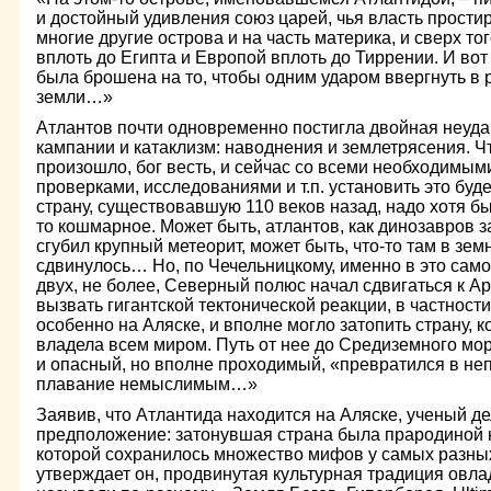
и достойный удивления союз царей, чья власть простир
многие другие острова и на часть материка, и сверх т
вплоть до Египта и Европой вплоть до Тиррении. И во
была брошена на то, чтобы одним ударом ввергнуть в 
земли…»
Атлантов почти одновременно постигла двойная неуд
кампании и катаклизм: наводнения и землетрясения. Ч
произошло, бог весть, и сейчас со всеми необходимым
проверками, исследованиями и т.п. установить это буде
страну, существовавшую 110 веков назад, надо хотя бы
то кошмарное. Может быть, атлантов, как динозавров за
сгубил крупный метеорит, может быть, что-то там в зе
сдвинулось… Но, по Чечельницкому, именно в это самое
двух, не более, Северный полюс начал сдвигаться к Ар
вызвать гигантской тектонической реакции, в частности
особенно на Аляске, и вполне могло затопить страну, 
владела всем миром. Путь от нее до Средиземного мо
и опасный, но вполне проходимый, «превратился в 
плавание немыслимым…»
Заявив, что Атлантида находится на Аляске, ученый д
предположение: затонувшая страна была прародиной 
которой сохранилось множество мифов у самых разны
утверждает он, продвинутая культурная традиция овл