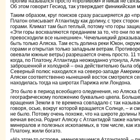
пролив назывался просто «проливом» и никак не связ
Об этом говорит Гесиод, так утверждает финикийская 
Таким образом, круг поисков сразу расширяется до «п
Платон описывает Атлантиду как долину, с трех сторо
горами. Климат там был теплый, потому что горы защи
«Эти горы восхваляются преданием за то, что они по м
превосходили все нынешние». Чечельницкий доказывае
быть только Аляска. Там есть долина реки Юкон, окру
горами и открытая только западным ветрам. Противоре
овевали южные ветры) разрешается очень просто. 11 ты
когда, по Платону, Атлантида неожиданно утонула, Аля
заброшенной и холодной – она действительно была обр
Северный полюс находился на северо-западе Америки,
Аляски соответственно нынешний восток смотрелся се
находилась тогда на широтах Парижа или Лондона.
Это было в период всеобщего оледенения, но Аляска 
географическому положению буквально цвела. Больше 
вращения Земли в те времена совпадало с так называ
говоря, осью, вокруг которой вращается Солнце, – и с
не было. Потому очень похоже, что на широте долины 
вечная весна. Роднит Аляску с Атлантидой также нали
минералов и полезных ископаемых, в том числе, как из
Платону, жили богато.
«На этом-то острове, именовавшемся Атлантидой, – пи