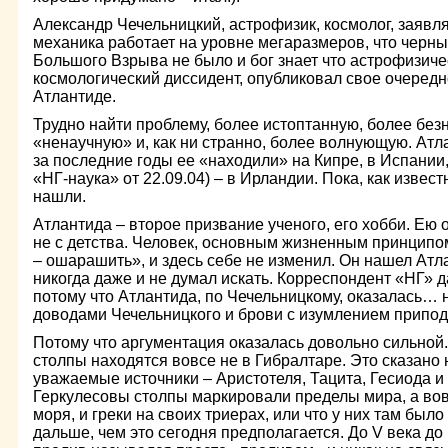
Александр Чечельницкий, астрофизик, космолог, заявл
механика работает на уровне мегаразмеров, что черных
Большого Взрыва не было и бог знает что астрофизиче
космологический диссидент, опубликовал свое очеред
Атлантиде.
Трудно найти проблему, более истоптанную, более без
«ненаучную» и, как ни странно, более волнующую. Атл
за последние годы ее «находили» на Кипре, в Испании,
«НГ-наука» от 22.09.04) – в Ирландии. Пока, как извест
нашли.
Атлантида – второе призвание ученого, его хобби. Ею 
не с детства. Человек, основным жизненным принципо
– ошарашить», и здесь себе не изменил. Он нашел Атла
никогда даже и не думал искать. Корреспондент «НГ» 
потому что Атлантида, по Чечельницкому, оказалась… 
доводами Чечельницкого и брови с изумлением припод
Потому что аргументация оказалась довольно сильной
столпы находятся вовсе не в Гибралтаре. Это сказано н
уважаемые источники – Аристотеля, Тацита, Гесиода и
Геркулесовы столпы маркировали пределы мира, а во
моря, и греки на своих триерах, или что у них там было
дальше, чем это сегодня предполагается. До V века д