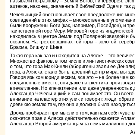
называли по-разному – Земля Богов, Гиперборея, Ultim
ацтеков, наконец, знаменитый библейский Эдем и так д
Чечельницкий обосновывает свое предположение мно
совпадений в этих мифах – множественные упоминани
были вооружены Боги (как, например, Посейдон), и тре
таинственной горе Меру, Мировой горе из индуистской
находилась в центре Земли под Полярной звездой и 
океаном. На трех вершинах той горы – золотой, сереб
Брахма, Вишну и Шива.
Такая гора как раз и находится на Аляске – это величе
Множество фактов, в том числе и лингвистических со
о том, что гора Мак-Кинли (аборигены звали ее Денали
гора, а Аляска, стало быть, древний центр мира, мы зд
Говоря языком юридическим, все это – не более чем ко
соединенные вместе, они даже на скептика производят
впечатление. Но впечатление или даже уверенность к 
Александр Чечельницкий и сам понимает это. Он всег
внимание на кластер этих улик и говорит: люди, обрат
древнюю землю там, где она и должна была находиться
Дрожь пробирает при мысли о том, как нам себя чувств
окажется прав и Аляска действительно окажется Атлан
Александр Второй американцам за семь миллионов до
А