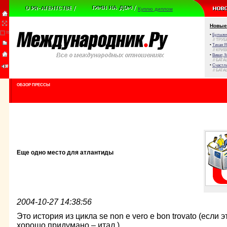
Куплю диплом
Новые
•
Булыжни
// ТРУ
•
Тихая Я
// КРИ
•
Виват, 
// БАТА
•
Счастли
// БАТА
ОБЗОР ПРЕССЫ
Еще одно место для атлантиды
2004-10-27 14:38:56
Это история из цикла se non e vero e bon trovato (если 
хорошо придумано – итал.).