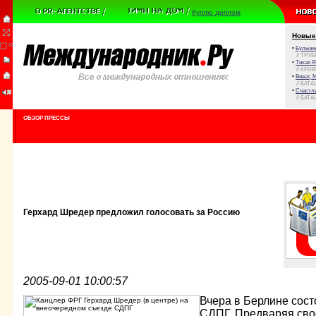
Куплю диплом
Новые
•
Булыжни
// ТРУ
•
Тихая Я
// КРИ
•
Виват, 
// БАТА
•
Счастли
// БАТА
ОБЗОР ПРЕССЫ
Герхард Шредер предложил голосовать за Россию
2005-09-01 10:00:57
Вчера в Берлине сос
СДПГ. Предваряя сво