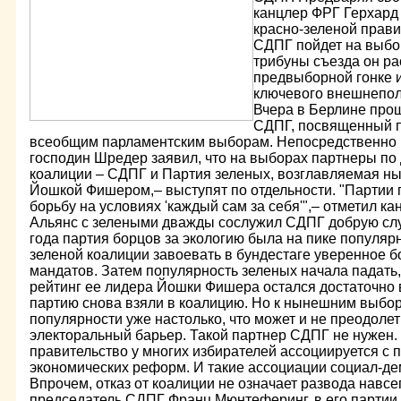
канцлер ФРГ Герхард
красно-зеленой прави
СДПГ пойдет на выбо
трибуны съезда он ра
предвыборной гонке 
ключевого внешнепол
Вчера в Берлине про
СДПГ, посвященный п
всеобщим парламентским выборам. Непосредственно 
господин Шредер заявил, что на выборах партнеры п
коалиции – СДПГ и Партия зеленых, возглавляемая 
Йошкой Фишером,– выступят по отдельности. "Партии
борьбу на условиях 'каждый сам за себя'",– отметил ка
Альянс с зелеными дважды сослужил СДПГ добрую слу
года партия борцов за экологию была на пике популярн
зеленой коалиции завоевать в бундестаге уверенное б
мандатов. Затем популярность зеленых начала падать,
рейтинг ее лидера Йошки Фишера остался достаточно в
партию снова взяли в коалицию. Но к нынешним выбор
популярности уже настолько, что может и не преодоле
электоральный барьер. Такой партнер СДПГ не нужен. 
правительство у многих избирателей ассоциируется с
экономических реформ. И такие ассоциации социал-де
Впрочем, отказ от коалиции не означает развода навсе
председатель СДПГ Франц Мюнтеферинг, в его партии 