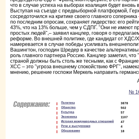
что в случае успеха на выборах коалиция будет вновь 
Выступая на съезде с предвыборной платформой, Гер
сосредоточился на критике своего главного соперника
по последним опросам, сохраняет лидерство: его рейт
43%, что на 13% больше, чем у СДПГ. "Они не имеют п
простых людей",– заявил канцлер, говоря о предлага
реформе. Во внешней политике, где кандидат от ХДС/
намеревается в случае победы усиливать внешнеполи
Вашингтон, господин Шредер в качестве альтернатив
роль главного партнера Россию. Канцлер заметил, что
страной должны быть столь же тесными, как с Францией
ХСС – это "угроза внешнему спокойствию ФРГ", намека
мнению, решение госпожи Меркель направить германск
№ 16
Политика
3878
Общество
502
Культура
57
Экономика
1107
История международных отношений
47
Речи и выступления
4
Образование
18