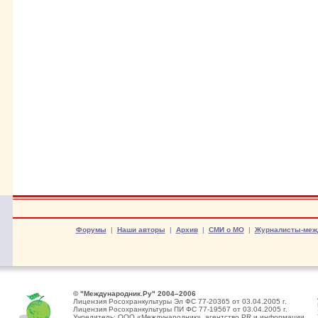
Форумы
|
Наши авторы
|
Архив
|
СМИ о МО
|
Журналисты-меж
© "Международник.Ру" 2004–2006
Лицензия Росохранкультуры Эл ФС 77-20365 от 03.04.2005 г.
Лицензия Росохранкультуры ПИ ФС 77-19567 от 03.04.2005 г.
Учредитель: ООО «Международник», агентство PR и информации