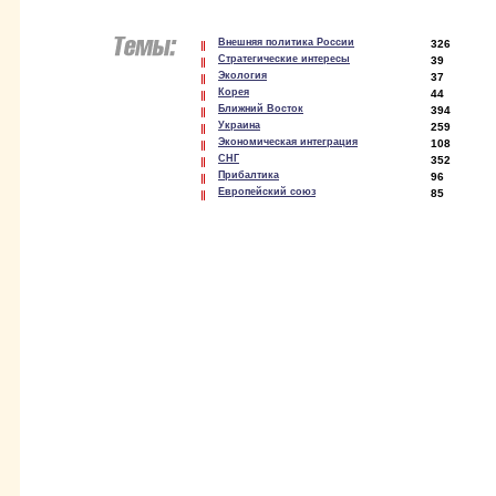
Внешняя политика России
326
Стратегические интересы
39
Экология
37
Корея
44
Ближний Восток
394
Украина
259
Экономическая интеграция
108
СНГ
352
Прибалтика
96
Европейский союз
85