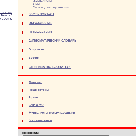
Журналисты
СМИ
Упомянутые персоналии
анислав
ГОСТЬ ПОРТАЛА
 Газета"
 2005 г.
ОБРАЗОВАНИЕ
ПУТЕШЕСТВИЯ
ДИПЛОМАТИЧЕСКИЙ СЛОВАРЬ
О проекте
АРХИВ
СТРАНИЦА ПОЛЬЗОВАТЕЛЯ
Форумы
Наши авторы
Архив
СМИ о МО
Журналисты-международники
Гостевая книга
Поиск по сайту: