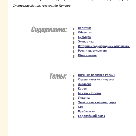
Станислав Минин, Александр Петров
Политика
Общество
Культура
Экономика
История международных отношений
Речи и выступления
Образование
Внешняя политика России
Стратегические интересы
Экология
Корея
Ближний Восток
Украина
Экономическая интеграция
СНГ
Прибалтика
Европейский союз