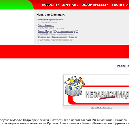
Новые публикации:
•
Булыжник преткновения...
// ТРУБКИН Антон
•
Тихая Япония...
// КРИВИЦКАЯ Наталия
•
Виват, Медвед! Русь лови позитифф!!!
// БАТАШЕВ Анатолий Геннадьевич
•
Счастливый Кавказ покоряет Кремль
// БАТАШЕВ Анатолий Геннадьевич
Распеча
"Независимая Газета"
реулке в Москве Патриарх Алексий II встретился с новым послом РФ в Ватикане Николаем
тали вопросы взаимоотношений Русской Православной и Римско-Католической Церквей в с