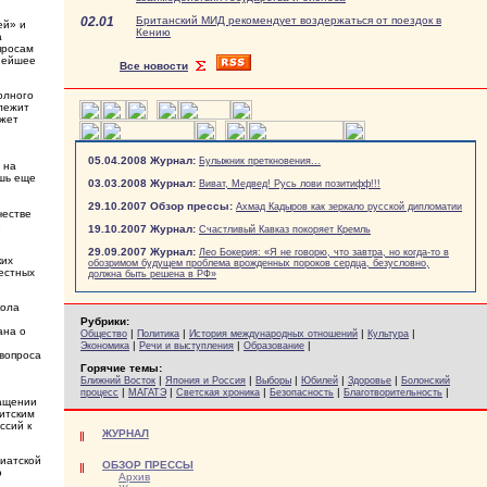
02.01
Британский МИД рекомендует воздержаться от поездок в
ей» и
Кению
а
просам
ьнейшее
Все новости
олного
длежит
ожет
05.04.2008 Журнал:
Булыжник преткновения...
 на
ишь еще
03.03.2008 Журнал:
Виват, Медвед! Русь лови позитифф!!!
29.10.2007 Обзор прессы:
Ахмад Кадыров как зеркало русской дипломатии
честве
е
19.10.2007 Журнал:
Счастливый Кавказ покоряет Кремль
29.09.2007 Журнал:
Лео Бокерия: «Я не говорю, что завтра, но когда-то в
ких
обозримом будущем проблема врожденных пороков сердца, безусловно,
местных
должна быть решена в РФ»
кола
Рубрики:
ана о
|
|
|
|
Общество
Политика
История международных отношений
Культура
|
|
|
Экономика
Речи и выступления
Образование
 вопроса
Горячие темы:
|
|
|
|
|
Ближний Восток
Япония и Россия
Выборы
Юбилей
Здоровье
Болонский
|
|
|
|
|
процесс
МАГАТЭ
Светская хроника
Безопасность
Благотворительность
ращении
итским
ссий к
ЖУРНАЛ
ниатской
ОБЗОР ПРЕССЫ
о
Архив