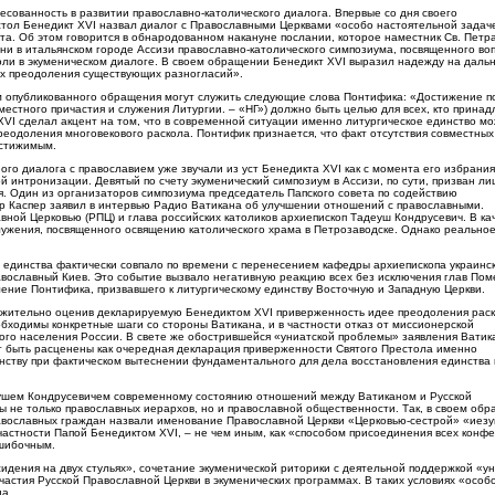
есованность в развитии православно-католического диалога. Впервые со дня своего
стол Бенедикт XVI назвал диалог с Православными Церквами «особо настоятельной задач
а. Об этом говорится в обнародованном накануне послании, которое наместник Св. Петр
дни в итальянском городе Ассизи православно-католического симпозиума, посвященного во
роли в экуменическом диалоге. В своем обращении Бенедикт XVI выразил надежду на дал
ях преодоления существующих разногласий».
 опубликованного обращения могут служить следующие слова Понтифика: «Достижение п
местного причастия и служения Литургии. – «НГ») должно быть целью для всех, кто прина
XVI сделал акцент на том, что в современной ситуации именно литургическое единство м
реодоления многовекового раскола. Понтифик признается, что факт отсутствия совместных
остижимым.
го диалога с православием уже звучали из уст Бенедикта XVI как с момента его избрания
ой интронизации. Девятый по счету экуменический симпозиум в Ассизи, по сути, призван л
ся. Один из организаторов симпозиума председатель Папского совета по содействию
р Каспер заявил в интервью Радио Ватикана об улучшении отношений с православными.
ной Церковью (РПЦ) и глава российских католиков архиепископ Тадеуш Кондрусевич. В ка
ужения, посвященного освящению католического храма в Петрозаводске. Однако реально
о единства фактически совпало по времени с перенесением кафедры архиепископа украинс
православный Киев. Это событие вызвало негативную реакцию всех без исключения глав По
ение Понтифика, призвавшего к литургическому единству Восточную и Западную Церкви.
оложительно оценив декларируемую Бенедиктом XVI приверженность идее преодоления рас
обходимы конкретные шаги со стороны Ватикана, и в частности отказ от миссионерской
ого населения России. В свете же обострившейся «униатской проблемы» заявления Ватик
т быть расценены как очередная декларация приверженности Святого Престола именно
динству при фактическом вытеснении фундаментального для дела восстановления единства
еушем Кондрусевичем современному состоянию отношений между Ватиканом и Русской
ы не только православных иерархов, но и православной общественности. Так, в своем об
равославных граждан назвали именование Православной Церкви «Церковью-сестрой» «иезу
астности Папой Бенедиктом XVI, – не чем иным, как «способом присоединения всех конфе
ошибочным.
сидения на двух стульях», сочетание экуменической риторики с деятельной поддержкой «у
стия Русской Православной Церкви в экуменических программах. В таких условиях «особ
на.