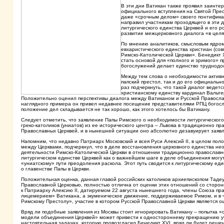
В эти дни Ватикан также проявил заинтер
официального вступления на Святой Пре
даже «срочным делом» своего понтификат
направил участникам проходящего в эти 
литургического единства Церквей и его 
развитие межцерковного диалога «в цел
По мнению аналитиков, смысловым ядром
евхаристического единства христиан (сов
Римско-Католической Церкви». Бенедикт 
стать основой для «полного и зримого» п
богослужений делает единство труднод
Между тем слова о необходимости активно
папский престол, так и до его официальн
раз подчеркнуть, что такой диалог ведет
христианскому единству кардинал Вальте
Положительно оценил перспективы диалога между Ватиканом и Русской Православ
наглядного примера он привел недавнее посещение представителями РПЦ богосл
положение дел складывается не так хорошо, как этого хотелось бы Ватикану.
Следует отметить, что заявление Папы Римского о необходимости литургическог
греко-католиков (униатов) из ее исторического центра – Львова в традиционно 
Православных Церквей, и в нынешней ситуации оно абсолютно дезавуирует заявл
Напомним, что недавно Патриарх Московский и всея Руси Алексий II, в целом п
между Церквами, подчеркнул, что в деле восстановления церковного единства не
деятельности Римско-Католической Церкви в отношении традиционно православн
литургическом единстве Церквей как о важнейшем шаге в деле объединения могу
«униатскому» пути преодоления раскола. Этот путь сводится к литургическому е
о главенстве Папы в Церкви.
Положительная оценка, данная главой российских католиков архиепископом Тад
Православной Церковью, полностью отлична от оценки этих отношений со сторон
к Патриарху Алексию II, датируемом 22 августа нынешнего года, члены Союза п
лицемерием» Ватикана, а экуменическое движение, поддерживаемое Римом, и в ч
Римскому Престолу», участие в котором Русской Православной Церкви является 
Вряд ли подобные заявления из Москвы стоит игнорировать Ватикану – попытка «
модели объединения Церквей» может привести к одностороннему прекращению уча
настоятельная задача», которую провозгласил Бенедикт XVI, вряд ли будет реше