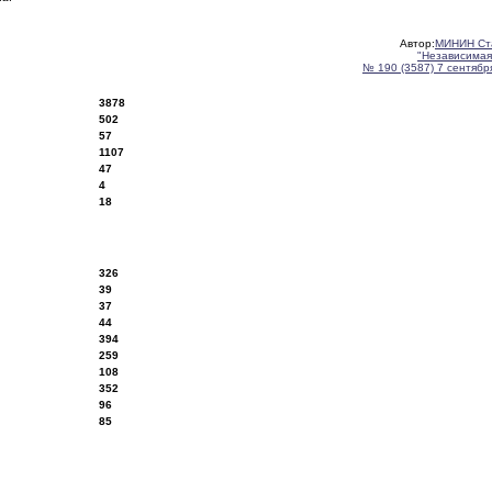
Автор:
МИНИН Ст
"Независимая
№ 190 (3587) 7 сентября
3878
502
57
1107
47
4
18
326
39
37
44
394
259
108
352
96
85