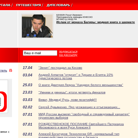
БЕККИН Ренат Ирикович
Преподаватель кафедры ЮНЕСКО
МГИМО (у) МИД РФ
Ислам от монаха Багиры: модная книга о шариате
подписаться
на рассылку
17.04
"Зенит" пострадал за Косово
тать
03.04
Андрей Алпатов "откусит" о Турции и Египта 10%
туристического потока
25.03
О книге Дмитрия Лекуха "Хардкор белого меньшинства"
23.03
"Умники и умницы": итоги четверть финалов
03.03
Виват, Медвед! Русь, лови позитифф!!!
02.02
Сергей Лукьяненко. Про уезжающих и отъезжающих...
07.01
МИД России высмеял "свободный и справедливый характер"
грузинских выборов
07.01
РОЖДЕСТВЕНСКОЕ ПОСЛАНИЕ Святейшего Патриарха
Московского и всея Руси Алексия II
вязи с
02.01
Алексей Богатуров: Технологии GR - нормальный тип
взаимодействия государства и бизнеса