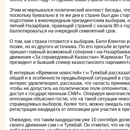
Этим исчерпывался политический контекст беседы, что
поскольку буквально в те же дни в стране был дан ст
подготовке к внеочередным президентским выборам, н
летний Назарбаев, правящий страной с начала 90-х год
баллотироваться на очередной семилетний срок.
О том, как страна готовится к выборам, Билл Клинтон 
позже, но из другого источника. По его просьбе встрет
пришел главный возможный соперник г-на Назарбаева
движения «За справедливый Казахстан» Жармахан Ту
президент и бывший спикер казахстанского парламента
В интервью «Времени новостей» г-н Туякбай рассказал
общей и в особенности предвыборной ситуацией в стр
интерес удовлетворил, рассказав, что «власть приним
чтобы не допустить на политическое поле оппонентов, 
доступ к государственным СМИ». Оперируя многочисл
оппозиции объяснил гостю, что «в такой ситуации нев
справедливых выборов, более того, можно ожидать се
регистрации кандидата от оппозиции для участия в пр
Очевидно, что таким кандидатом уже 10 сентября долж
своего движения сам г-н Туякбай. Он отметил, что не п