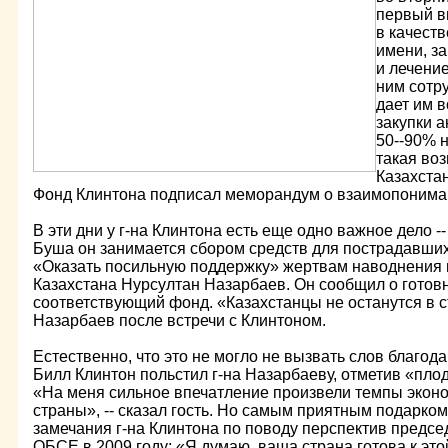
первый в
в качест
имени, з
и лечени
ним сотру
дает им 
закупки 
50--90% 
такая воз
Казахстан
Фонд Клинтона подписал меморандум о взаимопонима
В эти дни у г-на Клинтона есть еще одно важное дело 
Буша он занимается сбором средств для пострадавших
«Оказать посильную поддержку» жертвам наводнения
Казахстана Нурсултан Назарбаев. Он сообщил о готовн
соответствующий фонд. «Казахстанцы не останутся в ст
Назарбаев после встречи с Клинтоном.
Естественно, что это не могло не вызвать слов благода
Билл Клинтон польстил г-на Назарбаеву, отметив «пл
«На меня сильное впечатление произвели темпы экон
страны», -- сказал гость. Но самым приятным подарком
замечания г-на Клинтона по поводу перспектив предсе
ОБСЕ в 2009 году: «Я думаю, ваша страна готова к это