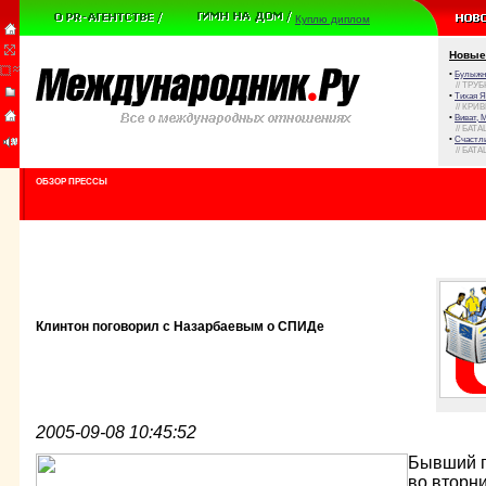
Куплю диплом
Новые
•
Булыжни
// ТРУ
•
Тихая Я
// КРИ
•
Виват, 
// БАТА
•
Счастли
// БАТА
ОБЗОР ПРЕССЫ
Клинтон поговорил с Назарбаевым о СПИДе
2005-09-08 10:45:52
Бывший п
во вторни