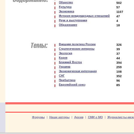
Общество
502
Культура
57
Экономика
1107
История международных отношений
47
Речи и выступления
4
Образование
18
Внешняя политика России
326
Стратегические интересы
39
Экология
37
Корея
44
Ближний Восток
394
Украина
259
Экономическая интеграция
108
СНГ
352
Прибалтика
96
Европейский союз
85
Форумы
|
Наши авторы
|
Архив
|
СМИ о МО
|
Журналисты-меж