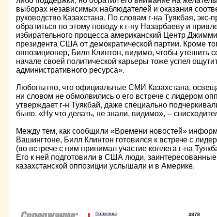
либо поддержки, но обратил его внимание на желатель
выборах независимых наблюдателей и оказания соотв
руководство Казахстана. По словам г-на Туякбая, экс
обратиться по этому поводу к г-ну Назарбаеву и привл
избирательного процесса американский Центр Джимми К
президента США от демократической партии. Кроме тог
оппозиционер, Билл Клинтон, видимо, чтобы утешить с
начале своей политической карьеры тоже успел ощутит
административного ресурса».
Любопытно, что официальные СМИ Казахстана, освещая
ни словом не обмолвились о его встрече с лидером опп
утверждает г-н Туякбай, даже специально подчеркивали
было. «Ну что делать, не знали, видимо», -- снисходите
Между тем, как сообщили «Времени новостей» инфор
Вашингтоне, Билл Клинтон готовился к встрече с лиде
(во встрече с ним принимал участие коллега г-на Туяк
Его к ней подготовили в США люди, заинтересованные 
казахстанской оппозиции услышали и в Америке.
Политика
3878