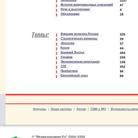
Экономика
1107
История международных отношений
47
Речи и выступления
4
Образование
18
Внешняя политика России
326
Стратегические интересы
39
Экология
37
Корея
44
Ближний Восток
394
Украина
259
Экономическая интеграция
108
СНГ
352
Прибалтика
96
Европейский союз
85
Форумы
|
Наши авторы
|
Архив
|
СМИ о МО
|
Журналисты-меж
© "Международник.Ру" 2004–2006