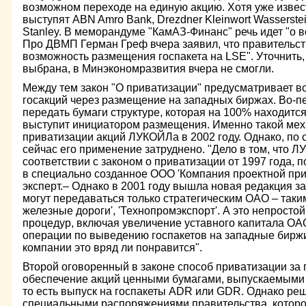
возможном переходе на единую акцию. Хотя уже извес
выступят ABN Amro Bank, Drezdner Kleinwort Wasserste
Stanley. В меморандуме "КамАЗ-Финанс" речь идет "о вс
Про ДВМП Герман Греф вчера заявил, что правительст
возможность размещения госпакета на LSE". Уточнить, 
выбрана, в Минэкономразвития вчера не смогли.
Между тем закон "О приватизации" предусматривает в
госакций через размещение на западных биржах. Во-п
передать бумаги структуре, которая на 100% находится
выступит инициатором размещения. Именно такой мех
приватизации акций ЛУКОЙЛа в 2002 году. Однако, по
сейчас его применение затруднено. "Дело в том, что 
соответствии с законом о приватизации от 1997 года,
в специально созданное ООО 'Компания проектной при
эксперт.– Однако в 2001 году вышла новая редакция за
могут передаваться только стратегическим ОАО – таким,
железные дороги', 'Технопромэкспорт'. А это непросто
процедур, включая увеличение уставного капитала ОА
операции по выведению госпакетов на западные биржи 
компании это вряд ли понравится".
Второй оговоренный в законе способ приватизации за
обеспечение акций ценными бумагами, выпускаемыми
то есть выпуск на госпакеты ADR или GDR. Однако ре
специальными распоряжениями правительства, которо