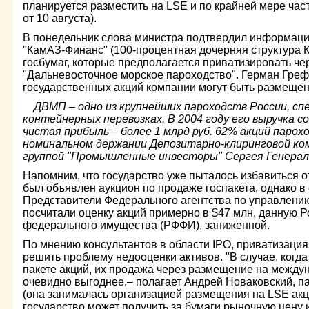
планируется разместить на LSE и по крайней мере час
от 10 августа).
В понедельник слова министра подтвердил информа
"КамАЗ-Финанс" (100-процентная дочерняя структура К
госбумаг, которые предполагается приватизировать че
"Дальневосточное морское пароходство". Герман Греф 
государственных акций компании могут быть размещен
ДВМП – одно из крупнейших пароходств России, сп
контейнерных перевозках. В 2004 году его выручка со
чистая прибыль – более 1 млрд руб. 62% акций парох
номинальном держании Депозитарно-клиринговой ко
группой "Промышленные инвесторы" Сергея Генерал
Напомним, что государство уже пыталось избавиться о
был объявлен аукцион по продаже госпакета, однако в
Представители Федерального агентства по управлен
посчитали оценку акций примерно в $47 млн, данную 
федерального имущества (РФФИ), заниженной.
По мнению консультантов в области IPO, приватизация
решить проблему недооценки активов. "В случае, когда
пакете акций, их продажа через размещение на межд
очевидно выгоднее,– полагает Андрей Новаковский, п
(она занималась организацией размещения на LSE акц
государство может получить за бумаги рыночную цену