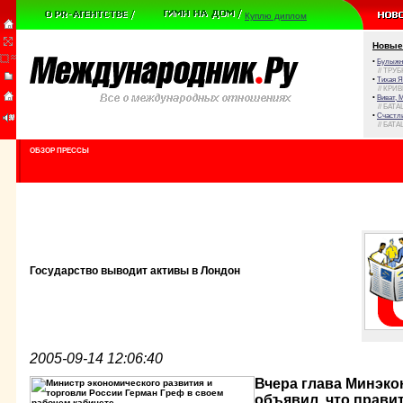
Куплю диплом
Новые
•
Булыжни
// ТРУ
•
Тихая Я
// КРИ
•
Виват, 
// БАТА
•
Счастли
// БАТА
ОБЗОР ПРЕССЫ
Государство выводит активы в Лондон
2005-09-14 12:06:40
Вчера глава Минэко
объявил, что прави