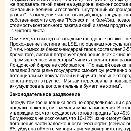
же продавать такой пакет на аукционе, дисконт состав
компании и величины госпакета. Внутренний же фонд
развит". Размещение части госакций, когда государст
собственником (в случае "Роснефти" и КамАЗа), позв
стоимость контрольного пакета акций и затем продать 
"с чистого листа".
Отметим, что выход на западные фондовые рынки – ве
Прохождение листинга на LSE, по оценкам консультант
2 млн, комиссия банков-андеррайтеров составляет 2-
Кроме того, листинг потребует одобрения всех акцион
"Промышленные инвесторы" чинить препятствия разм
Лондонской бирже не собираются. "По нашей оценке, 
западной площадке государство сможет существенно р
потенциальных покупателей и выручить больше от про
констатируют в группе.– Мы заинтересованы в повышен
аккумулировать дополнительные бумаги не хотим".
Законодательное раздвоение
Между тем госчиновники пока не определились ни с р
продаже пакетов, ни с механизмом размещения. В отн
утверждается, что государство готово продать "до 49% 
Богданчиков не исключает, что 10-12% из них могут бы
погашения части задолженности "Роснефти" (сейчас он
8% уйдут на обмен с миноритариями дочерних структу