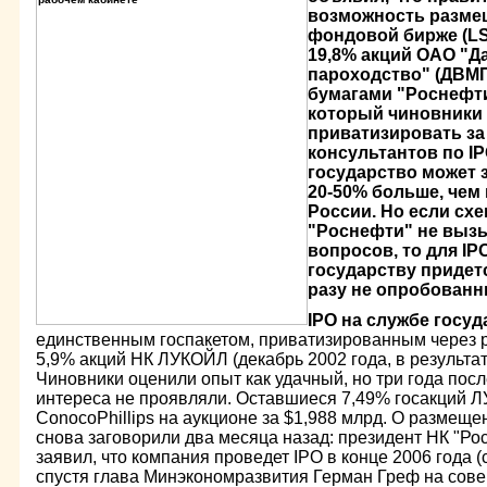
возможность разме
фондовой бирже (L
19,8% акций ОАО "Д
пароходство" (ДВМП)
бумагами "Роснефти
который чиновники
приватизировать за
консультантов по IP
государство может 
20-50% больше, чем 
России. Но если сх
"Роснефти" не выз
вопросов, то для I
государству придет
разу не опробован
IPO на службе госу
единственным госпакетом, приватизированным через 
5,9% акций НК ЛУКОЙЛ (декабрь 2002 года, в результат
Чиновники оценили опыт как удачный, но три года пос
интереса не проявляли. Оставшиеся 7,49% госакций Л
ConocoPhillips на аукционе за $1,988 млрд. О размеще
снова заговорили два месяца назад: президент НК "Ро
заявил, что компания проведет IPO в конце 2006 года (
спустя глава Минэкономразвития Герман Греф на сове