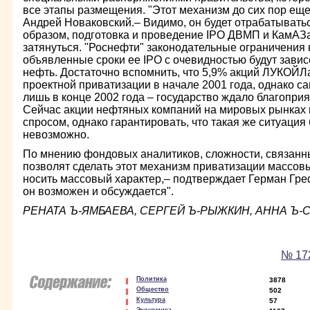
все этапы размещения. "Этот механизм до сих пор еще
Андрей Новаковский.– Видимо, он будет отрабатывать
образом, подготовка и проведение IPO ДВМП и КамАЗ
затянуться. "Роснефти" законодательные ограничения 
объявленные сроки ее IPO с очевидностью будут зависе
нефть. Достаточно вспомнить, что 5,9% акций ЛУКОЙ
проектной приватизации в начале 2001 года, однако 
лишь в конце 2002 года – государство ждало благопри
Сейчас акции нефтяных компаний на мировых рынках
спросом, однако гарантировать, что такая же ситуация 
невозможно.
По мнению фондовых аналитиков, сложности, связанные
позволят сделать этот механизм приватизации массовы
носить массовый характер,– подтверждает Герман Гре
он возможен и обсуждается".
РЕНАТА Ъ-ЯМБАЕВА, СЕРГЕЙ Ъ-РЫЖКИН, АННА Ъ-
№ 172
Политика
3878
Общество
502
Культура
57