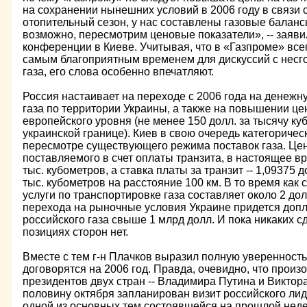
на сохранении нынешних условий в 2006 году в связи с
отопительный сезон, у нас составлены газовые баланс
возможно, пересмотрим ценовые показатели», -- заяви
конференции в Киеве. Учитывая, что в «Газпроме» всег
самым благоприятным временем для дискуссий с нес
газа, его слова особенно впечатляют.
Россия настаивает на переходе с 2006 года на денежн
газа по территории Украины, а также на повышении це
европейского уровня (не менее 150 долл. за тысячу ку
украинской границе). Киев в свою очередь категоричес
пересмотре существующего режима поставок газа. Цена
поставляемого в счет оплаты транзита, в настоящее вр
тыс. кубометров, а ставка платы за транзит -- 1,09375 
тыс. кубометров на расстояние 100 км. В то время как
услуги по транспортировке газа составляет около 2 до
перехода на рыночные условия Украине придется допл
российского газа свыше 1 млрд долл. И пока никаких 
позициях сторон нет.
Вместе с тем г-н Плачков выразил полную уверенность 
договорятся на 2006 год. Правда, очевидно, что произо
президентов двух стран -- Владимира Путина и Виктор
половину октября запланирован визит российского лид
одной из основных тем состоявшейся на прошлой нед