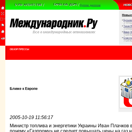
Куплю диплом
Новые
•
Булыжни
// ТРУ
•
Тихая Я
// КРИ
•
Виват, 
// БАТА
•
Счастли
// БАТА
ОБЗОР ПРЕССЫ
Ближе к Европе
2005-10-19 11:56:17
Министр топлива и энергетики Украины Иван Плачков 
почему «Газпрому» не следует повышать цены на газ н