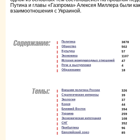
Путина и главы «Газпрома» Алексея Миллера были ка
взаимоотношения с Украиной.
Политика
3878
Общество
502
Культура
57
Экономика
1107
История международных отношений
47
Речи и выступления
4
Образование
18
Внешняя политика России
326
Стратегические интересы
39
Экология
37
Корея
44
Ближний Восток
394
Украина
259
Экономическая интеграция
108
СНГ
352
Прибалтика
96
Европейский союз
85