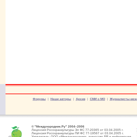
Форумы
|
Наши авторы
|
Архив
|
СМИ о МО
|
Журналисты-меж
© "Международник.Ру" 2004–2006
Лицензия Росохранкультуры Эл ФС 77-20365 от 03.04.2005 г.
Лицензия Росохранкультуры ПИ ФС 77-19567 от 03.04.2005 г.
Учредитель: ООО «Международник», агентство PR и информации