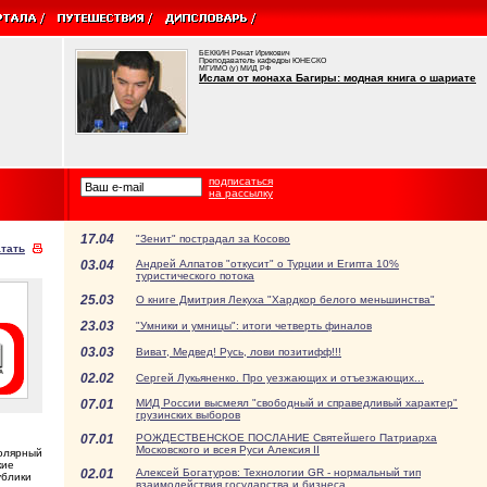
БЕККИН Ренат Ирикович
Преподаватель кафедры ЮНЕСКО
МГИМО (у) МИД РФ
Ислам от монаха Багиры: модная книга о шариате
подписаться
на рассылку
17.04
"Зенит" пострадал за Косово
тать
03.04
Андрей Алпатов "откусит" о Турции и Египта 10%
туристического потока
25.03
О книге Дмитрия Лекуха "Хардкор белого меньшинства"
23.03
"Умники и умницы": итоги четверть финалов
03.03
Виват, Медвед! Русь, лови позитифф!!!
02.02
Сергей Лукьяненко. Про уезжающих и отъезжающих...
07.01
МИД России высмеял "свободный и справедливый характер"
грузинских выборов
07.01
РОЖДЕСТВЕНСКОЕ ПОСЛАНИЕ Святейшего Патриарха
Московского и всея Руси Алексия II
полярный
кие
02.01
Алексей Богатуров: Технологии GR - нормальный тип
ублики
взаимодействия государства и бизнеса