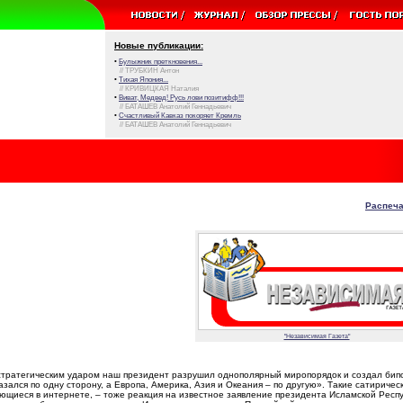
Новые публикации:
•
Булыжник преткновения...
// ТРУБКИН Антон
•
Тихая Япония...
// КРИВИЦКАЯ Наталия
•
Виват, Медвед! Русь лови позитифф!!!
// БАТАШЕВ Анатолий Геннадьевич
•
Счастливый Кавказ покоряет Кремль
// БАТАШЕВ Анатолий Геннадьевич
Распеча
"Независимая Газета"
тратегическим ударом наш президент разрушил однополярный миропорядок и создал би
зался по одну сторону, а Европа, Америка, Азия и Океания – по другую». Такие сатиричес
яющиеся в интернете, – тоже реакция на известное заявление президента Исламской Респ