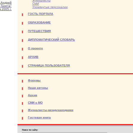
Журналисты
 Андрей
СМИ
 Газета"
Упомянутые персоналии
 2005 г.
ГОСТЬ ПОРТАЛА
ОБРАЗОВАНИЕ
ПУТЕШЕСТВИЯ
ДИПЛОМАТИЧЕСКИЙ СЛОВАРЬ
О проекте
АРХИВ
СТРАНИЦА ПОЛЬЗОВАТЕЛЯ
Форумы
Наши авторы
Архив
СМИ о МО
Журналисты-международники
Гостевая книга
Поиск по сайту: