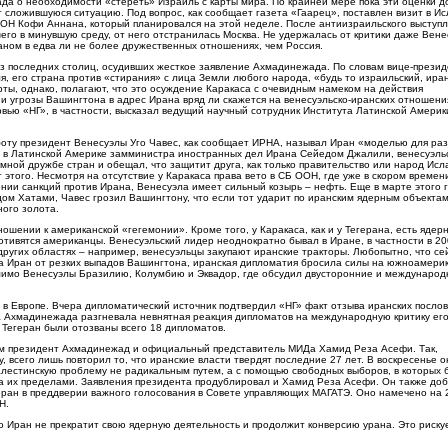
а о необходимости «стереть» Израиль с карты мира. По крайней мере пока эти оценки д
 сложившуюся ситуацию. Под вопрос, как сообщает газета «Гаарец», поставлен визит в И
ООН Кофи Аннана, который планировался на этой неделе. После антиизраильского выступ
его в минувшую среду, от него отстранилась Москва. Не удержалась от критики даже Вене
аном в едва ли не более дружественных отношениях, чем Россия.
из последних столиц, осудивших жесткое заявление Ахмадинежада. По словам вице-прези
, его страна против «стирания» с лица Земли любого народа, «будь то израильский, ира
рты, однако, полагают, что это осуждение Каракаса с очевидным намеком на действия
и угрозы Вашингтона в адрес Ирана вряд ли скажется на венесуэльско-иранских отношени
рвью «НГ», в частности, высказал ведущий научный сотрудник Института Латинской Амери
оту президент Венесуэлы Уго Чавес, как сообщает ИРНА, называл Иран «моделью для раз
 в Латинской Америке замминистра иностранных дел Ирана Сейедом Джалили, венесуэль
мной дружбе стран и обещал, что защитит друга, как только правительство или народ Исл
этого. Несмотря на отсутствие у Каракаса права вето в СБ ООН, где уже в скором време
ении санкций против Ирана, Венесуэла имеет сильный козырь – нефть. Еще в марте этого 
м Хатами, Чавес грозил Вашингтону, что если тот ударит по иранским ядерным объектам
ого золота.
ении к американской «гегемонии». Кроме того, у Каракаса, как и у Тегерана, есть ядер
отивятся американцы. Венесуэльский лидер неоднократно бывал в Иране, в частности в 200
ругих областях – например, венесуэльцы закупают иранские тракторы. Любопытно, что сей
ла Иран от резких выпадов Вашингтона, иранская дипломатия бросила силы на южноамери
омимо Венесуэлы Бразилию, Колумбию и Эквадор, где обсудил двусторонние и междунаро
в Европе. Вчера дипломатический источник подтвердил «НГ» факт отзыва иранских послов
 Ахмадинежада разгневала невнятная реакция дипломатов на международную критику ег
 Тегеран были отозваны всего 18 дипломатов.
ам президент Ахмадинежад и официальный представитель МИДа Хамид Реза Асефи. Так,
 всего лишь повторил то, что иранские власти твердят последние 27 лет. В воскресенье о
лестинскую проблему не радикальным путем, а с помощью свободных выборов, в которых 
а их пределами. Заявления президента продублировал и Хамид Реза Асефи. Он также доб
еран в преддверии важного голосования в Совете управляющих МАГАТЭ. Оно намечено на 
Н.
о Иран не прекратит свою ядерную деятельность и продолжит конверсию урана. Это риску