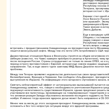
Махмуда Ахмадинежад
достоверно передают
Республику генсека 
Тегерана, прозвучавш
которая состоит с Ир
Каракас стал одной 
Хосе Висенте Ранхеля
или иракский». Экспе
американцев в Ираке 
Такое мнение в инте
Эмиль Дабагян.
Еще в минувшую субб
Общаясь с гостившим
лидер говорил о взаи
Республики пожелают 
встать вопрос о введ
встречаясь с предшественником Ахмадинежада на президентском посту Мохаммадо
лишится венесуэльской нефти. Между тем это почти 15% потребляемого США черн
Дружественные отношения Ирана и Венесуэлы строятся на общем негативном отнош
амбиции (известно, что Чавес намерен приобрести реактор в Аргентине), чему пр
после посещения России. Страны сотрудничают не только по линии ОПЕК, но и в д
период острого противостояния с Европой, которая еще совсем недавно защища
направление. Так, в ходе своего турне замглавы МИД Ирана Джалили посетил п
проблемы.
Между тем Тегеран проявляет недовольство деятельностью своих представителей 
Великобритании, Франции и Германии. Как сообщила «Аль-Джазира», президента
выступления по Израилю. По информации этого катарского спутникового канала, в
Смягчить неблагоприятный эффект от антиизраильских высказываний пытается с
Ахмадинежад заявляет, что, говоря о необходимости уничтожения Израиля в среду,
подчеркнул нелегитимность существования Израиля, однако предложил решить па
участвовали все палестинцы, проживающие на «оккупированных» территориях и з
что активная реакция Запада обусловлена желанием последнего надавить на Тег
ноября. И именно тогда иранское ядерное досье может быть направлено в СБ ОО
Менее чем за месяц до этого заседания президент Ахмадинежад вновь заявил, чт
осложнить и без того непростую ситуацию вокруг его ядерной программы.