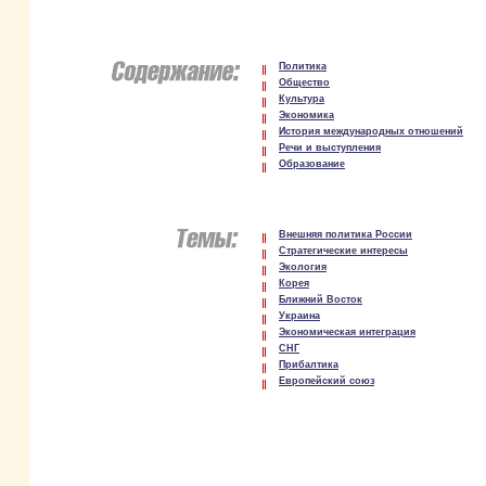
Политика
Общество
Культура
Экономика
История международных отношений
Речи и выступления
Образование
Внешняя политика России
Стратегические интересы
Экология
Корея
Ближний Восток
Украина
Экономическая интеграция
СНГ
Прибалтика
Европейский союз