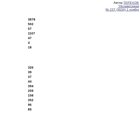
Автор:
ТЕРЕХОВ
"Независимая
№ 237 (3634) 1 ноября
3878
502
57
1107
47
4
18
326
39
37
44
394
259
108
352
96
85