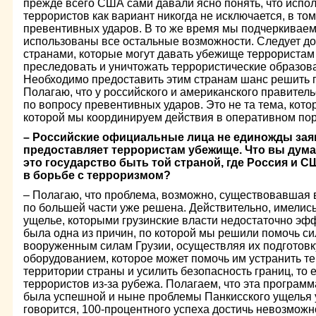
прежде всего США сами давали ясно понять, что испо
террористов как вариант никогда не исключается, в том
превентивных ударов. В то же время мы подчеркиваем
использованы все остальные возможности. Следует до
странами, которые могут давать убежище террориста
преследовать и уничтожать террористические образова
Необходимо предоставить этим странам шанс решить 
Полагаю, что у российского и американского правител
по вопросу превентивных ударов. Это не та тема, кот
которой мы координируем действия в оперативном пор
– Российские официальные лица не единожды заяв
предоставляет террористам убежище. Что вы думае
это государство быть той страной, где Россия и С
в борьбе с терроризмом?
– Полагаю, что проблема, возможно, существовавшая в
по большей части уже решена. Действительно, имелись
ущелье, которыми грузинские власти недостаточно эф
была одна из причин, по которой мы решили помочь си
вооруженным силам Грузии, осуществляя их подготовк
оборудованием, которое может помочь им устранить те
территории страны и усилить безопасность границ, то 
террористов из-за рубежа. Полагаем, что эта програм
была успешной и ныне проблемы Панкисского ущелья у
говорится, 100-процентного успеха достичь невозможн