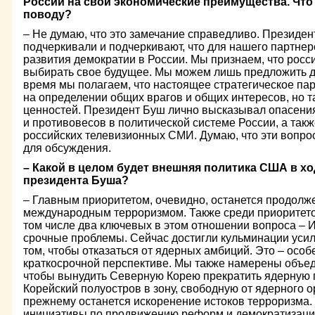
России на свои экономические преимущества. Что
поводу?
– Не думаю, что это замечание справедливо. Президен
подчеркивали и подчеркивают, что для нашего партне
развития демократии в России. Мы признаем, что росс
выбирать свое будущее. Мы можем лишь предложить др
время мы полагаем, что настоящее стратегическое пар
на определении общих врагов и общих интересов, но т
ценностей. Президент Буш лично высказывал опасени
и противовесов в политической системе России, а так
российских телевизионных СМИ. Думаю, что эти вопро
для обсуждения.
– Какой в целом будет внешняя политика США в хо
президента Буша?
– Главным приоритетом, очевидно, останется продолж
международным терроризмом. Также среди приоритето
том числе два ключевых в этом отношении вопроса – 
срочные проблемы. Сейчас достигли кульминации уси
том, чтобы отказаться от ядерных амбиций. Это – осо
краткосрочной перспективе. Мы также намерены объед
чтобы вынудить Северную Корею прекратить ядерную 
Корейский полуостров в зону, свободную от ядерного 
прежнему останется искоренение истоков терроризма. 
инициативы по продвижению реформ и демократизаци