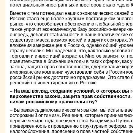
потенциальных иностранных инвесторов стало «дело
Вместе с тем потенциал наших экономических связей о
Россия стала еще более крупным поставщиком энерго
рынке, что способствует обеспечению глобальной энер
также упрочит экономическую базу российско-американ
очередь, добавит стабильности в наши политические о
существует масса возможностей и в других секторах. 
вложения американцев в Россию, однако общий урове
страну невелик. Мы надеемся, что, как только условия
торговли и инвестиций возрастет. Многое зависит от п
правительства в ближайшие годы в таких сферах, как 
закона, защита прав собственности, сдерживание корр
американские компании чувствовали себя в России ком
российский рынок достаточно предсказуем. Это стало 
решений по инвестированию в Россию.
– На ваш взгляд, создание условий, о которых вы 
верховенства закона, защита прав собственности, 
силам российскому правительству?
– Выражаясь дипломатическим языком, мы испытывае
осторожный оптимизм. Решения, которые принимались
первые четыре года президентства Владимира Путина
приверженность к проведению структурных реформ, 
налогообложения, прояснению прав частной собственн