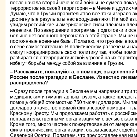
после начала второй чеченской войны не сумела пока 
террористов на своей территории – в Чечне и других ч
Думаю, что в Грузии правительство все-таки избрало а
достигнутые результаты нас воодушевляют. На мой взгл
увидим российские и американские силы плечом к плеч
невелика. По завершении программы подготовки и осн
больше нет военного персонала в этой стране. Мы не
постоянные военные базы. Полагаю, что грузины вполн
о себе самостоятельно. В политическом разрезе мы на
смогут координировать свою политику так, чтобы помо
разбираться с террористической угрозой на их территор
избегут борьбы между собой за влияние в Грузии.
– Расскажите, пожалуйста, о помощи, выделенно
России после трагедии в Беслане. Известно ли вам
распределена?
– Сразу после трагедии в Беслане мы направили три т
медицинским и гуманитарным грузом, а также предост
помощь общей стоимостью 750 тысяч долларов. Мы та
долларов в качестве прямой финансовой помощи – гл
Красному Кресту. Мы продолжаем работать с российск
неправительственными организациями с целью оказан
Кроме того, много частных пожертвований от америка
филантропические организации, оказывающие содейс
Северной Осетии. Полагаем, что предоставленная на