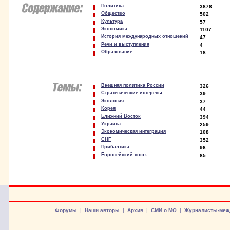
Политика
3878
Общество
502
Культура
57
Экономика
1107
История международных отношений
47
Речи и выступления
4
Образование
18
Внешняя политика России
326
Стратегические интересы
39
Экология
37
Корея
44
Ближний Восток
394
Украина
259
Экономическая интеграция
108
СНГ
352
Прибалтика
96
Европейский союз
85
Форумы
|
Наши авторы
|
Архив
|
СМИ о МО
|
Журналисты-меж