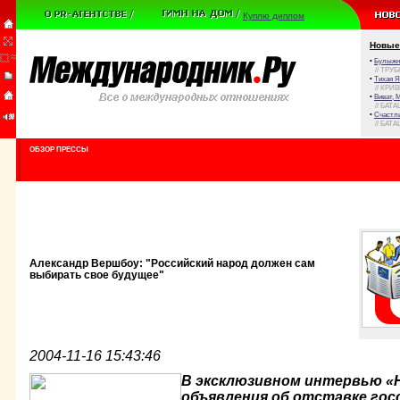
Куплю диплом
Новые
•
Булыжни
// ТРУ
•
Тихая Я
// КРИ
•
Виват, 
// БАТА
•
Счастли
// БАТА
ОБЗОР ПРЕССЫ
Александр Вершбоу: "Российский народ должен сам
выбирать свое будущее"
2004-11-16 15:43:46
В эксклюзивном интервью «Н
объявления об отставке гос