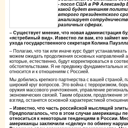
- посол США в РФ Александр
какой будет внешняя полити
второго президентского сро
анализирует сотрудничеств
различных сферах.
– Существует мнение, что новая администрация бу
«ястребиный вид». Известно ли вам, кто займет м
ухода государственного секретаря Колина Пауэлл
– Полагаю, что так или иначе курс будет устанавлива
можем ожидать продолжения основных направлений а
которые, естественно, будут корректироваться в соот
обстоятельствами. Я не предвижу фундаментальных из
относится и к отношениям с Россией.
Мы добились крепкого партнерства с вашей страной, 
широкий круг вопросов. Это война с терроризмом, бор
оружия массового уничтожения, управление регионал
экономических связей. Таким образом, продолжение эт
взгляд, останется основной характеристикой отношени
– Известно, что часть российской мыслящей элит
Предполагалось, что в этом случае американцы п
относиться к некоторым тенденциям в России. Мно
американцы заключили «сделку» по обмену наруше