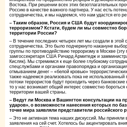
Востока. При решении всех этих безотлагательных п
Россию в качестве важного партнера. У нас есть поте
сотрудничества, и мы надеемся, что нам удастся его р
– Таким образом, Россия и США будут координиров
терроризмом? Кстати, будем ли мы совместно боро
территории России?
– В течение последних четырех лет мы создали в этой
сотрудничества. Это было подчеркнуто накануне выбор
группы по противодействию терроризму в Москве (эту 
замгоссекретаря США Ричард Армитедж и замминистр
Кисляк). Мы стремимся к еще более глубокому сотруд
спецслужбами и органами правопорядка и организация
отмыванием денег – «белой кровью» террористических 
также надеемся реализовать пока не использованный
потоки террористов будут проходить через банковские 
то у нас возникает общий интерес совместно бороться 
территории вашей страны.
– Ведут ли Москва и Вашингтон консультации на 
ударов», о возможности нанесения которых по ба
точке мира заявляли представители российского 
– Это не активная тема наших дискуссий. Мы приняли
заявления на сей счет. Хотелось бы акцентировать вн