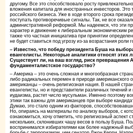
другому. Все это способствовало росту привлекательно
вложения капитала для иностранных инвесторов. Это 
российского бизнеса. Уже в ходе второго срока презид
поступать противоречивые сигналы. Так, не все оказал
административной реформой. Мы надеемся, что эти п
характер и движение к либеральным экономическим р
также что частная инициатива при принятии определе
не будет ставиться под угрозу из-за возрастания роли г
– Известно, что победу президента Буша на выбор
евангелисты. Некоторые аналитики относят этих 
Существует ли, на ваш взгляд, риск превращения 
фундаменталистское государство?
– Америка – это очень сложная и многообразная страна
либо радикальных перемен в природе американского о
американцы – очень религиозная нация. В нашей стран
евангелисты, но и представители различных течений и
иудаизма, растет число мусульман. Именно поэтому в
этики так важны для американцев при выборе кандидат
Думаю, это стало одним из факторов, способствовавш
Но, опираясь на материалы по анализу выборов, с ко
ознакомиться, хочу отметить, что религиозный аспект 
нескольких, склонивших чашу весов в пользу Буша. По
воспринимался избирателями как более надежный выбо
борьбе с терроризмом, чем сенатор Джон Керри. Напр