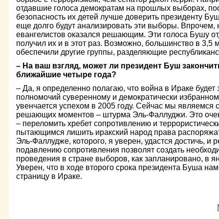
отдавшие голоса демократам на прошлых выборах, посч
безопасность их детей лучше доверить президенту Буш
еще долго будут анализировать эти выборы. Впрочем, 
евангелистов оказался решающим. Эти голоса Бушу отд
получил их и в этот раз. Возможно, большинство в 3,5
обеспечили другие группы, разделяющие республиканс
– На ваш взгляд, может ли президент Буш закончит
ближайшие четыре года?
– Да, я определенно полагаю, что война в Ираке будет
полномочий суверенному и демократически избранном
увенчается успехом в 2005 году. Сейчас мы являемся 
решающих моментов – штурма Эль-Фаллуджи. Это очен
– переломить хребет сопротивлению и террористическ
пытающимся лишить иракский народ права распоряжать
Эль-Фаллудже, которого, я уверен, удастся достичь, и 
подавлению сопротивления позволят создать необход
проведения в стране выборов, как запланировано, в я
Уверен, что в ходе второго срока президента Буша нам
страницу в Ираке.