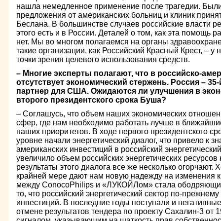
нашла немедленное применение после трагедии. Был
предложения от американских больниц и клиник принять
Беслана. В большинстве случаев российские власти р
этого есть и в России. Деталей о том, как эта помощь 
нет. Мы во многом полагаемся на органы здравоохране
такие организации, как Российский Красный Крест, – у
точки зрения целевого использования средств.
– Многие эксперты полагают, что в российско-аме
отсутствует экономический стержень. Россия – 35
партнер для США. Ожидаются ли улучшения в эко
второго президентского срока Буша?
– Соглашусь, что объем наших экономических отношени
сфер, где нам необходимо работать лучше в ближайшие
наших приоритетов. В ходе первого президентского с
уровне начали энергетический диалог, что привело к з
американских инвестиций в российский энергетический 
увеличило объем российских энергетических ресурсов
результаты этого диалога все же несколько огорчают. 
крайней мере дают нам новую надежду на изменения к 
между ConocoPhilips и «ЛУКОЙЛом» стала ободряющи
то, что российский энергетический сектор по-прежнем
инвестиций. В последние годы поступали и негативные
отмене результатов тендера по проекту Сахалин-3 от 
сигналом, указывающим на шаткость прав собственност