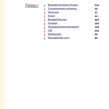
Внешняя политика России
326
Стратегические интересы
39
Экология
37
Корея
44
Ближний Восток
394
Украина
259
Экономическая интеграция
108
СНГ
352
Прибалтика
96
Европейский союз
85