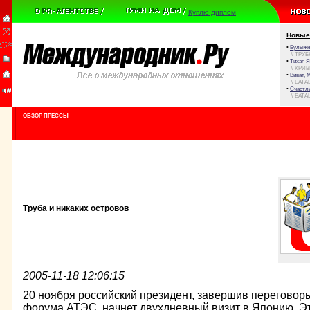
Куплю диплом
Новые
•
Булыжни
// ТРУ
•
Тихая Я
// КРИ
•
Виват, 
// БАТА
•
Счастли
// БАТА
ОБЗОР ПРЕССЫ
Труба и никаких островов
2005-11-18 12:06:15
20 ноября российский президент, завершив переговор
форума АТЭС, начнет двухдневный визит в Японию. Э