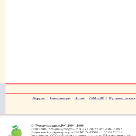
Форумы
|
Наши авторы
|
Архив
|
СМИ о МО
|
Журналисты-меж
© "Международник.Ру" 2004–2006
Лицензия Росохранкультуры Эл ФС 77-20365 от 03.04.2005 г.
Лицензия Росохранкультуры ПИ ФС 77-19567 от 03.04.2005 г.
Учредитель: ООО «Международник», агентство PR и информации