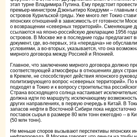
этап турне Владимира Путина. Ему предстоит провест
премьер-министром Дзюнъитиро Коидзуми -- главным 
островов Курильской гряды. Уже много лет Токио стави
японских отношений в зависимость от готовности Моск
о возвращении «северных территорий». Сменяющие д
ссылаются на японо-российскую декларацию 1956 года,
островов. В Москве же в последние годы предлагают в
документ, где, во-первых, эта «передача» не обуславл
условиями, а во-вторых, указывается, что она возмож
мирного договора между Россией и Японией.
Главное, что заключению мирного договора должно пр
соответствующей атмосферы в отношениях двух стран. 
в Кремле, не способствуют действия японского руково
политизирующего вопрос «северных территорий». По 
подходят в Токио и к вопросу строительства российск
Страна восходящего солнца настаивает исключительно 
должна идти по маршруту, исключающему возможность 
других направлениях, в первую очередь в Китай. В Ток
запасов нефти в Восточной Сибири пока недостаточно
поставок сырья в размере 80 млн тонн ежегодно -- в Ки
(50 млн тонн).
Не меньше споров вызывают перспективы японских ин
нефтепровода. В Москве говорят, что деньги на трубу 