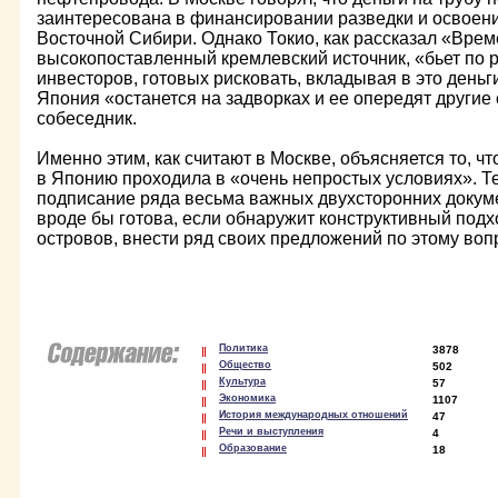
заинтересована в финансировании разведки и освоен
Восточной Сибири. Однако Токио, как рассказал «Вре
высокопоставленный кремлевский источник, «бьет по р
инвесторов, готовых рисковать, вкладывая в это деньги
Япония «останется на задворках и ее опередят другие
собеседник.
Именно этим, как считают в Москве, объясняется то, чт
в Японию проходила в «очень непростых условиях». Т
подписание ряда весьма важных двухсторонних докуме
вроде бы готова, если обнаружит конструктивный подх
островов, внести ряд своих предложений по этому воп
Политика
3878
Общество
502
Культура
57
Экономика
1107
История международных отношений
47
Речи и выступления
4
Образование
18