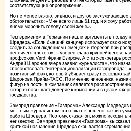
ближайшие дни истребовать от некоторых газет в суде
соответствующие опровержения.
Но не менее важно, видимо, и другое заслуживающее 
обстоятельство: «Мне всего лишь 61 год, и я хочу рабо
днями морочить голову своей жене».
Тем временем в Германии нашли аргументы в пользу 
Шредера. «Если бывший канцлер использует свою нову
следить за соблюдением немецких интересов при распр
нет ничего плохого», -- уверен глава крупнейшего и н
профсоюза Verdi Франк Бзирске. А статс-секретарь ро
Андрей Шаронов вчера заявил журналистам, что назн
способствовать "интернационализации газопровода". «
позитивный факт, который убивает сразу несколько зайц
Шаронова Прайм-ТАСС. По мнению чиновника, назнач
фигур на посты в компаниях является распространенн
которая повышает доверие к компании и в целом к кор
государства.
Зампред правления «Газпрома» Александр Медведев 
местным журналистам, что пока не решено, какой сумм
работа Шредера. Поэтому, сказал он, можно исходить и
неизвестно. Зампред правления «Газпрома» высказал 
критикой назначения Шредера скрывается стремление