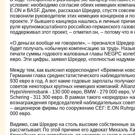
условие: необходимо согласие обеих немецких компаний
E.ОN и BASF. Далее, рассказал Шредер, спустя совсем
позвонили руководители этих немецких концернов и по
проекте. У бывшего канцлера нашлись и личные причин
руля крупномасштабного российско-германского газов
поддерживал этот проект, -- отметил он, -- потому что 
«О деньгах вообще не говорили», -- признался Шредер.
будет получать «обычную компенсацию за труд». Назы
печати суммы годового жалованья главы NEGPC колеба
евро. Эти цифры, заявил Шредер, «полностью надума
Между тем, как выяснил корреспондент «Времени ново
Германии глава среднестатистического наблюдательно
930 евро в год. А вот какие годовые зарплаты получа
советов некоторых крупных немецких компаний: Allianz 
HypoVereinsbank - 130 000 евро, BMW - 279 000 евро, V
Schering - 311 300 евро. В рамках такого «коридора» н
вознаграждения председателей наблюдательных совет
-- акционеров фирмы по сооружению СЕГ: E.ON Ruhrgas
000 евро.
Видимо, сам Шредер на столь высокие собственные з
рассчитывает. По этой причине его адвокат Михаэль 