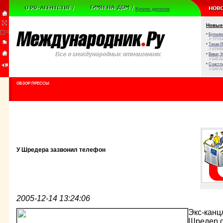
Куплю диплом
Новые
•
Булыжни
// ТРУ
•
Тихая Я
// КРИ
•
Виват, 
// БАТА
•
Счастли
// БАТА
ОБЗОР ПРЕССЫ
У Шредера зазвонил телефон
2005-12-14 13:24:06
Экс-канц
Шредер о