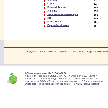
Экология
37
Корея
44
Ближний Восток
394
Украина
259
Экономическая интеграция
108
СНГ
352
Прибалтика
96
Европейский союз
85
Форумы
|
Наши авторы
|
Архив
|
СМИ о МО
|
Журналисты-меж
© "Международник.Ру" 2004–2006
Лицензия Росохранкультуры Эл ФС 77-20365 от 03.04.2005 г.
Лицензия Росохранкультуры ПИ ФС 77-19567 от 03.04.2005 г.
Учредитель: ООО «Международник», агентство PR и информации
О проекте
|
Требования к материалам
|
Реклама
|
Наши кнопки