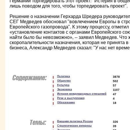
Германии торпедировать этот проект: "Истерия в обще
лишь поводом для того, чтобы торпедировать проект".
Решение о назначении Герхарда Шредера руководител
СЕГ Медведев обосновал "вовлечением Европы в стро
Европейского газопровода". К этому процессу, отметил 
«установление контактов с органами Европейского сою
найти было бы невозможно», -- заявил Медведев. Что 
скоропалительности назначения, которая не принята в
бизнеса, Александр Медведев сказал: "У нас нет време
Политика
3878
Общество
502
Культура
57
Экономика
1107
История международных отношений
47
Речи и выступления
4
Образование
18
Внешняя политика России
326
Стратегические интересы
39