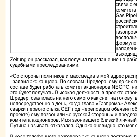
связи с 
комитета
Gas Pipe
российск
строител
газопров
воспольз
формулой
нападени
выходяще
Zeitung он рассказал, как получил приглашение на рабо
судебными преследованиями.
«Со стороны политиков и массмедиа в мой адрес распр
- заявил экс-канцлер. По словам Шредера, ему до сих п
составе будет работать комитет акционеров NEGPC, ни
это будет получать. Высокая должность в проекте стро
Шредер, свалилась на него самого как снег на голову: 
непосредственно в день, когда глава «Газпрома» Але
сварки первого стыка СЕГ под Череповцом объявил об 
проекте) ему позвонили «с русской стороны» и предл
комитета акционеров. Имя звонившего близкий личный
Путина называть отказался. Однако очевидно, кто мог 
В ходе телефонного разговора экс-канцлер поставил, п