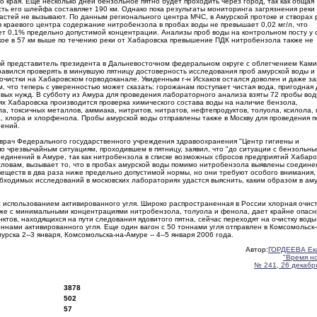
о края. Еще несколько дней бензольное пятно будет проходить через город, так как общая
ть его шлейфа составляет 190 км. Однако пока результаты мониторинга загрязнения реки
ластей не вызывают. По данным регионального центра МЧС, в Амурской протоке и створах
 краевого центра содержание нитробензола в пробах воды не превышает 0,02 мг/л, что
ет 0,1% предельно допустимой концентрации. Анализы проб воды на контрольном посту у 
ое в 57 км выше по течению реки от Хабаровска превышение ПДК нитробензола также не
 представитель президента в Дальневосточном федеральном округе с облегчением Ками
равился проверять в минувшую пятницу достоверность исследования проб амурской воды и
 очистки на Хабаровском горводоканале. Увиденным г-н Исхаков остался доволен и даже з
, что теперь с уверенностью может сказать: горожанам поступает чистая вода, пригодная 
овых нужд. В субботу из Амура для проведения лабораторного анализа взяты 72 пробы вод
х Хабаровска производится проверка химического состава воды на наличие бензола,
а, токсичных металлов, аммиака, нитритов, нитратов, нефтепродуктов, толуола, ксилола, 
, хлора и хлорфенола. Пробы амурской воды отправлены также в Москву для проведения п
нений.
врач Федерального государственного учреждения здравоохранения "Центр гигиены и
о чрезвычайным ситуациям, проходившем в пятницу, заявил, что "до ситуации с бензольн
единений в Амуре, так как нитробензола в списке возможных сбросов предприятий Хабаро
 словам, вызывает то, что в пробах амурской воды помимо нитробензола выявлены соедине
 веществ в два раза ниже предельно допустимой нормы, но они требуют особого внимания,
обходимых исследований в московских лабораториях удастся выяснить, каким образом в ам
 использованием активированного угля. Широко распространенная в России хлорная очис
 даже с минимальными концентрациями нитробензола, толуола и фенола, дает крайне опас
тов, находящихся на пути следования ядовитого пятна, сейчас переходят на очистку воды
оннами активированного угля. Еще один вагон с 50 тоннами угля отправлен в Комсомольск-
ска 2--3 января, Комсомольска-на-Амуре -- 4--5 января 2006 года.
Автор:
ГОРДЕЕВА Ек
"Время н
№ 241, 26 декабря
3878
502
57