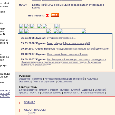
 особой
02.01
Британский МИД рекомендует воздержаться от поездок в
 речных
Кению
села
Все новости
ль
аявил
для
ы. В
05.04.2008 Журнал:
Булыжник преткновения...
пара-и
олного
03.03.2008 Журнал:
Виват, Медвед! Русь лови позитифф!!!
29.10.2007 Обзор прессы:
Ахмад Кадыров как зеркало русской дипломатии
ым
19.10.2007 Журнал:
Счастливый Кавказ покоряет Кремль
вска до
29.09.2007 Журнал:
ния
Лео Бокерия: «Я не говорю, что завтра, но когда-то в
обозримом будущем проблема врожденных пороков сердца, безусловно,
должна быть решена в РФ»
урскую
тка воды
Рубрики:
ные для
|
|
|
|
Общество
Политика
История международных отношений
Культура
|
|
|
Экономика
Речи и выступления
Образование
на-
Горячие темы:
|
|
|
|
|
Ближний Восток
Япония и Россия
Выборы
Юбилей
Здоровье
Болонский
атерина
|
|
|
|
|
процесс
МАГАТЭ
Светская хроника
Безопасность
Благотворительность
овостей"
 2005 г.
ЖУРНАЛ
ОБЗОР ПРЕССЫ
Архив