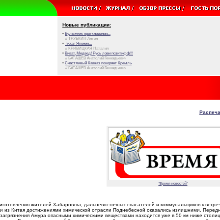
Новые публикации:
•
Булыжник преткновения...
// ТРУБКИН Антон
•
Тихая Япония...
// КРИВИЦКАЯ Наталия
•
Виват, Медвед! Русь лови позитифф!!!
// БАТАШЕВ Анатолий Геннадьевич
•
Счастливый Кавказ покоряет Кремль
// БАТАШЕВ Анатолий Геннадьевич
Распеча
"Время новостей"
иготовления жителей Хабаровска, дальневосточных спасателей и коммунальщиков к встреч
и из Китая достижениями химической отрасли Поднебесной оказались излишними. Перед
загрязнения Амура опасными химическими веществами находится уже в 50 км ниже столи