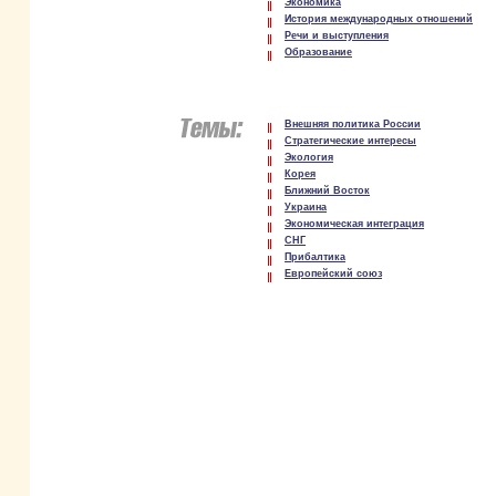
Экономика
История международных отношений
Речи и выступления
Образование
Внешняя политика России
Стратегические интересы
Экология
Корея
Ближний Восток
Украина
Экономическая интеграция
СНГ
Прибалтика
Европейский союз