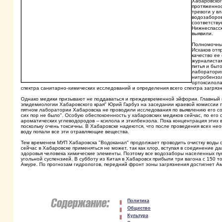
Хабаровског
протяженнос
тревоги у в
водозаборов
соответству
Нижнеспасск
выявили.
Полномочный
Исхаков отп
качество ее
журналистам
питья и быт
лаборатория
нитробензол
ортоксилола
спектра санитарно-химических исследований и определения всего спектра загряз
Однако медики призывают не поддаваться и преждевременной эйфории. Главный 
эпидемиологии Хабаровского края" Юрий Гарбуз на заседании краевой комиссии п
пятном лаборатории Хабаровска не проводили исследования по выявлению его со
сих пор не было". Особую обеспокоенность у хабаровских медиков сейчас, по его
ароматических углеводородов -- ксилола и этилбензола. Пока концентрация этих
поскольку очень токсичны. В Хабаровске надеются, что после проведения всех не
воду попали все эти отравляющие вещества.
Тем временем МУП Хабаровска "Водоканал" продолжает проводить очистку воды с
сейчас в Хабаровске применяться не может, так как хлор, вступая в соединение
здоровья человека химические элементы. Поэтому все водозаборы населенных пунк
угольной суспензией. В субботу из Китая в Хабаровск прибыли три вагона с 150 т
Амуре. По прогнозам гидрологов, передний фронт зоны загрязнения достигнет Амур
Политика
Общество
Культура