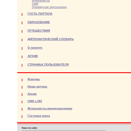
Журналисты
СМИ
Упомянутые персоналии
ГОСТЬ ПОРТАЛА
ОБРАЗОВАНИЕ
ПУТЕШЕСТВИЯ
ДИПЛОМАТИЧЕСКИЙ СЛОВАРЬ
О проекте
АРХИВ
СТРАНИЦА ПОЛЬЗОВАТЕЛЯ
Форумы
Наши авторы
Архив
СМИ о МО
Журналисты-международники
Гостевая книга
Поиск по сайту: