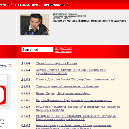
БЕККИН Ренат Ирикович
Преподаватель кафедры ЮНЕСКО
МГИМО (у) МИД РФ
Ислам от монаха Багиры: модная книга о шариате
подписаться
на рассылку
17.04
"Зенит" пострадал за Косово
тать
03.04
Андрей Алпатов "откусит" о Турции и Египта 10%
туристического потока
25.03
О книге Дмитрия Лекуха "Хардкор белого меньшинства"
23.03
"Умники и умницы": итоги четверть финалов
03.03
Виват, Медвед! Русь, лови позитифф!!!
02.02
Сергей Лукьяненко. Про уезжающих и отъезжающих...
07.01
МИД России высмеял "свободный и справедливый характер"
грузинских выборов
07.01
РОЖДЕСТВЕНСКОЕ ПОСЛАНИЕ Святейшего Патриарха
Московского и всея Руси Алексия II
е с
ний
02.01
Алексей Богатуров: Технологии GR - нормальный тип
цы
взаимодействия государства и бизнеса