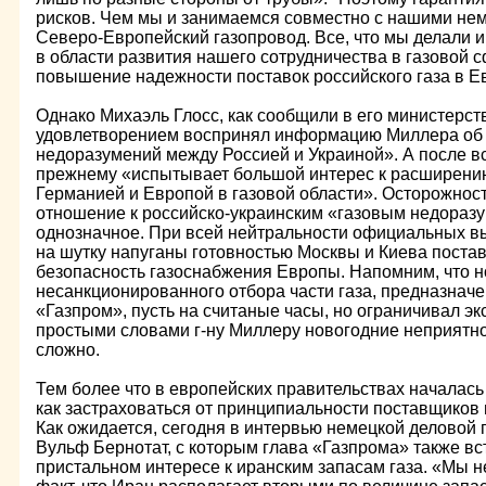
рисков. Чем мы и занимаемся совместно с нашими не
Северо-Европейский газопровод. Все, что мы делали 
в области развития нашего сотрудничества в газовой 
повышение надежности поставок российского газа в Ев
Однако Михаэль Глосс, как сообщили в его министерст
удовлетворением воспринял информацию Миллера об 
недоразумений между Россией и Украиной». А после вс
прежнему «испытывает большой интерес к расширению
Германией и Европой в газовой области». Осторожност
отношение к российско-украинским «газовым недораз
однозначное. При всей нейтральности официальных 
на шутку напуганы готовностью Москвы и Киева постав
безопасность газоснабжения Европы. Напомним, что н
несанкционированного отбора части газа, предназначе
«Газпром», пусть на считаные часы, но ограничивал эк
простыми словами г-ну Миллеру новогодние неприятнос
сложно.
Тем более что в европейских правительствах началась
как застраховаться от принципиальности поставщиков 
Как ожидается, сегодня в интервью немецкой деловой 
Вульф Бернотат, с которым глава «Газпрома» также вст
пристальном интересе к иранским запасам газа. «Мы н