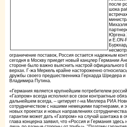
после ро
шока ра
встреча
министр
Михаэля
партнер
Юргена 
и E.ON-
Буркхард
несмотр
ограничение поставок, Россия остается надежным конт
сегодня в Москву приедет новый канцлер Германии Анг
стороне было важно выяснить настрой официального 
верхах. Г-жа Меркель крайне настороженно относилась
дружбы своего предшественника Герхарда Шредера и 
Владимира Путина.
«Германия является крупнейшим потребителем российс
«Газпром» всегда исполнял все свои контрактные обязат
дальнейшем всегда, -- цитирует г-на Миллера РИА Нов
сотрудничеством с нашими немецкими партнерами, и эт
новых проектах и новых направлениях сотрудничества»
гарантии может дать «Газпром» на случай шантажа в о
глава концерна заявил, что «Россия и Германия здесь 
лишь по разные стороны от трубы». "Поэтому гарантия