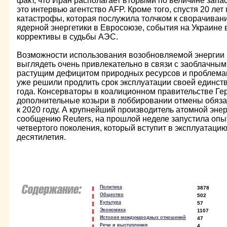
факт, что Иран располагает вторыми по величине запаса
это интервью агентство AFP. Кроме того, спустя 20 ле
катастрофы, которая послужила толчком к сворачиван
ядерной энергетики в Евросоюзе, события на Украине 
коррективы в судьбы АЭС.
Возможности использования возобновляемой энергии 
выглядеть очень привлекательно в связи с заоблачны
растущим дефицитом природных ресурсов и проблема
уже решили продлить срок эксплуатации своей единст
года. Консерваторы в коалиционном правительстве Ге
дополнительные козыри в лоббировании отмены обяза
к 2020 году. А крупнейший производитель атомной эне
сообщению Reuters, на прошлой неделе запустила опы
четвертого поколения, который вступит в эксплуатаци
десятилетия.
Политика
3878
Общество
502
Культура
57
Экономика
1107
История международных отношений
47
Речи и выступления
4