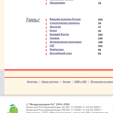
Образование
18
Внешняя политика России
326
Стратегические интересы
39
Экология
37
Корея
44
Ближний Восток
394
Украина
259
Экономическая интеграция
108
СНГ
352
Прибалтика
96
Европейский союз
85
Форумы
|
Наши авторы
|
Архив
|
СМИ о МО
|
Журналисты-меж
© "Международник.Ру" 2004–2006
Лицензия Росохранкультуры Эл ФС 77-20365 от 03.04.2005 г.
Лицензия Росохранкультуры ПИ ФС 77-19567 от 03.04.2005 г.
Учредитель: ООО «Международник», агентство PR и информации