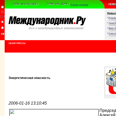
Куплю диплом
Новые
•
Булыжни
// ТРУ
•
Тихая Я
// КРИ
•
Виват, 
// БАТА
•
Счастли
// БАТА
ОБЗОР ПРЕССЫ
Энергетическая опасность
2006-01-16 13:10:45
Председ
Алексей