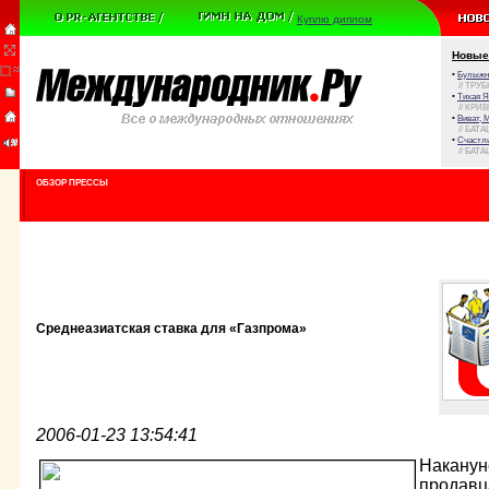
Куплю диплом
Новые
•
Булыжни
// ТРУ
•
Тихая Я
// КРИ
•
Виват, 
// БАТА
•
Счастли
// БАТА
ОБЗОР ПРЕССЫ
Среднеазиатская ставка для «Газпрома»
2006-01-23 13:54:41
Наканун
продавца