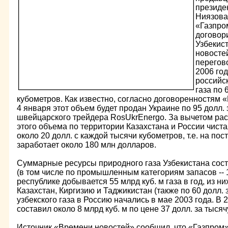
президе
Ниязова
«Газпро
договори
Узбекис
новостей
перегово
2006 го
российск
газа по 
кубометров. Как известно, согласно договоренностям 
4 января этот объем будет продан Украине по 95 долл.
швейцарского трейдера RosUkrEnergo. За вычетом рас
этого объема по территории Казахстана и России чист
около 20 долл. с каждой тысячи кубометров, т.е. на пос
заработает около 180 млн долларов.
Суммарные ресурсы природного газа Узбекистана соста
(в том числе по промышленным категориям запасов -- 1,
республике добывается 55 млрд куб. м газа в год, из ни
Казахстан, Киргизию и Таджикистан (также по 60 долл. 
узбекского газа в Россию начались в мае 2003 года. В 
составил около 8 млрд куб. м по цене 37 долл. за тыся
Источник «Времени новостей» сообщил, что «Газпром»