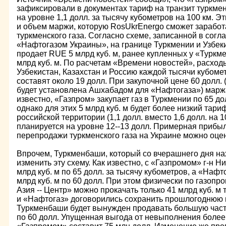
зафиксировали в документах тариф на транзит туркмен
на уровне 1,1 долл. за тысячу кубометров на 100 км. 
и объем маржи, которую RosUkrEnergo сможет заработ
туркменского газа. Согласно схеме, записанной в сог
«Нафтогазом Украины», на границе Туркмении и Узбек
продает RUE 5 млрд куб. м, ранее купленных у «Туркмен
млрд куб. м. По расчетам «Времени новостей», расход
Узбекистан, Казахстан и Россию каждой тысячи кубоме
составят около 19 долл. При закупочной цене 60 долл. 
будет установлена Ашхабадом для «Нафтогаза») маржа
известно, «Газпром» закупает газ в Туркмении по 65 до
однако для этих 5 млрд куб. м будет более низкий тар
российской территории (1,1 долл. вместо 1,6 долл. на 
планируется на уровне 12--13 долл. Примерная прибы
перепродажи туркменского газа на Украине можно оцен
Впрочем, Туркменбаши, который со вчерашнего дня на
изменить эту схему. Как известно, с «Газпромом» г-н Н
млрд куб. м по 65 долл. за тысячу кубометров, а «Наф
млрд куб. м по 60 долл. При этом физически по газоп
Азия -- Центр» можно прокачать только 41 млрд куб. м 
и «Нафтогаз» договорились сохранить прошлогоднюю п
Туркменбаши будет вынужден продавать большую част
по 60 долл. Упущенная выгода от невыполнения более 