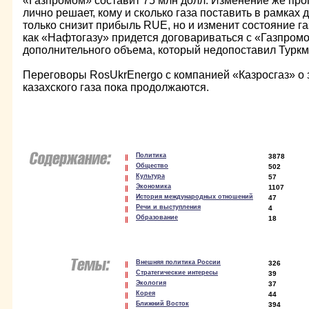
«Газпромом» составит 75 млн долл. Изменение же про
лично решает, кому и сколько газа поставить в рамках
только снизит прибыль RUE, но и изменит состояние га
как «Нафтогазу» придется договариваться с «Газпромо
дополнительного объема, который недопоставил Турк
Переговоры RosUkrEnergo с компанией «Казросгаз» о з
казахского газа пока продолжаются.
Политика
3878
Общество
502
Культура
57
Экономика
1107
История международных отношений
47
Речи и выступления
4
Образование
18
Внешняя политика России
326
Стратегические интересы
39
Экология
37
Корея
44
Ближний Восток
394