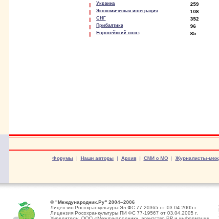
Украина
259
Экономическая интеграция
108
СНГ
352
Прибалтика
96
Европейский союз
85
Форумы
|
Наши авторы
|
Архив
|
СМИ о МО
|
Журналисты-меж
© "Международник.Ру" 2004–2006
Лицензия Росохранкультуры Эл ФС 77-20365 от 03.04.2005 г.
Лицензия Росохранкультуры ПИ ФС 77-19567 от 03.04.2005 г.
Учредитель: ООО «Международник», агентство PR и информации