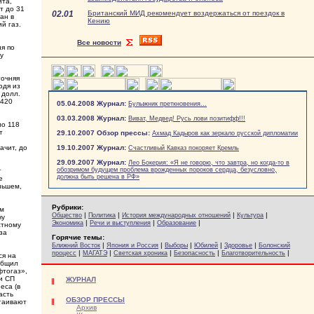
ита,
т до 31
02.01
Британский МИД рекомендует воздержаться от поездок в
ан в
Кению
й газ.
Все новости
я по
у
точняя
одя из
 долл.
-420
05.04.2008 Журнал:
Булыжник преткновения...
03.03.2008 Журнал:
Виват, Медвед! Русь лови позитифф!!!
ло 118
т
29.10.2007 Обзор прессы:
Ахмад Кадыров как зеркало русской дипломатии
ачит, до
19.10.2007 Журнал:
Счастливый Кавказ покоряет Кремль
29.09.2007 Журнал:
Лео Бокерия: «Я не говорю, что завтра, но когда-то в
обозримом будущем проблема врожденных пороков сердца, безусловно,
т
должна быть решена в РФ»
е
ньшем,
Рубрики:
ом
|
|
|
|
Общество
Политика
История международных отношений
Культура
чу
|
|
|
Экономика
Речи и выступления
Образование
стному
за
Горячие темы:
|
|
|
|
|
Ближний Восток
Япония и Россия
Выборы
Юбилей
Здоровье
Болонский
|
|
|
|
|
процесс
МАГАТЭ
Светская хроника
Безопасность
Благотворительность
ся на
общил
фтогаз»,
ти СП
ЖУРНАЛ
еса (в
асть
ОБЗОР ПРЕССЫ
стаивают
Архив