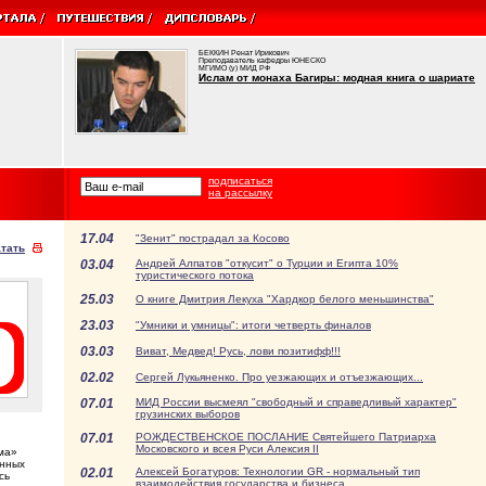
БЕККИН Ренат Ирикович
Преподаватель кафедры ЮНЕСКО
МГИМО (у) МИД РФ
Ислам от монаха Багиры: модная книга о шариате
подписаться
на рассылку
17.04
"Зенит" пострадал за Косово
тать
03.04
Андрей Алпатов "откусит" о Турции и Египта 10%
туристического потока
25.03
О книге Дмитрия Лекуха "Хардкор белого меньшинства"
23.03
"Умники и умницы": итоги четверть финалов
03.03
Виват, Медвед! Русь, лови позитифф!!!
02.02
Сергей Лукьяненко. Про уезжающих и отъезжающих...
07.01
МИД России высмеял "свободный и справедливый характер"
грузинских выборов
07.01
РОЖДЕСТВЕНСКОЕ ПОСЛАНИЕ Святейшего Патриарха
Московского и всея Руси Алексия II
ма»
енных
02.01
Алексей Богатуров: Технологии GR - нормальный тип
сь
взаимодействия государства и бизнеса