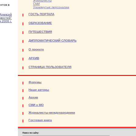
Журналисты
СМИ
нтов в
Упомянутые персоналии
ГОСТЬ ПОРТАЛА
Алексей
овостей"
 2006 г.
ОБРАЗОВАНИЕ
ПУТЕШЕСТВИЯ
ДИПЛОМАТИЧЕСКИЙ СЛОВАРЬ
О проекте
АРХИВ
СТРАНИЦА ПОЛЬЗОВАТЕЛЯ
Форумы
Наши авторы
Архив
СМИ о МО
Журналисты-международники
Гостевая книга
Поиск по сайту: