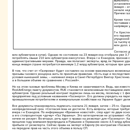
выполнить 
установлен
января -- 
начале нед
Причем газ
Кроме того
поставкам 
напрямую у
Г-н Христе
его параме
упущенной 
за тысячу 
млн долл. 
Согласно д
млн кубометров в сутки). Однако по состоянию на 23 января она отобрала уже 3
потреблять свыше 210 млн кубометров ежесуточно. Вчера г-н Ехануров, признав
административными мерами. Правда, как полагают эксперты, вряд ли Украине удас
конца января стране потребуется минимум 1,2 млрд кубометров, которые при цене
В том, что счет от «Газпрома» будет составлен на основе максимально возможны
призывы газового концерна жить по принятым правилам. «Есть еще и последствия
условия нынешней зимы, -- напомнил вчера в Санкт-Петербурге Виктор Христенко.
а в большем объеме по сравнению с Россией».
Но на этом газовые проблемы Москвы и Киева не заканчиваются. Ведь, как извес
RosUkrEnergo пакету документов, RUE становится эксклюзивным поставщиком импор
кубометров. Однако реальный контракт подписан лишь на месяц, поскольку с 1 фе
предприятию под условным названием «Газэнерго». Его должны учредить на пари
промышленным потребителям и коммунальным хозяйствам на Украине будет дели
Все документы планировалось подписать сначала 21 января, затем -- 25-го. Одна
неопределенный срок. «Согласия пока не достигли. Есть вопросы, которые требуе
вчера г-н Ехануров. По информации «Времени новостей», спор идет по двум осно
а его стопроцентную «дочку» «Газ Украины». Это категорически не устраивает «Г
ничем не рискует. Во-вторых, речь идет о правах на реэкспорт для «Газэнерго». 
прошлом году компания перепродала в Румынию и Германию около 4,5 млрд кубомет
прибыли от реэкспорта. Сейчас права на экспорт в Европу (по контрактам «Газэк
на передаче прав на часть этого объема в пользу СП.