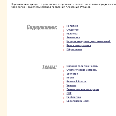
Переговорный процесс с российской стороны возглавляет начальник юридическог
Киев должен вылететь зампред правления Александр Рязанов.
Политика
Общество
Культура
Экономика
История международных отношений
Речи и выступления
Образование
Внешняя политика России
Стратегические интересы
Экология
Корея
Ближний Восток
Украина
Экономическая интеграция
СНГ
Прибалтика
Европейский союз