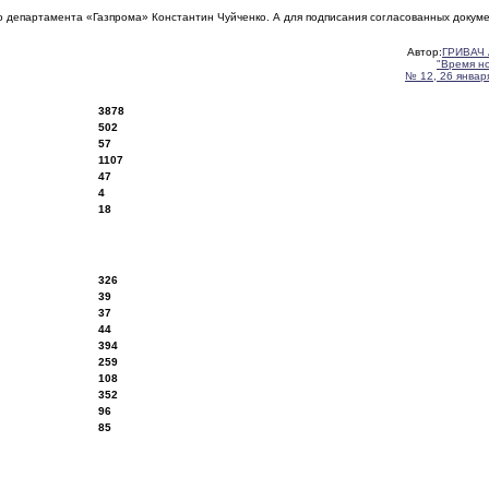
о департамента «Газпрома» Константин Чуйченко. А для подписания согласованных докуме
Автор:
ГРИВАЧ 
"Время н
№ 12, 26 января
3878
502
57
1107
47
4
18
326
39
37
44
394
259
108
352
96
85