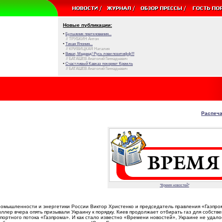
Новые публикации:
•
Булыжник преткновения...
// ТРУБКИН Антон
•
Тихая Япония...
// КРИВИЦКАЯ Наталия
•
Виват, Медвед! Русь лови позитифф!!!
// БАТАШЕВ Анатолий Геннадьевич
•
Счастливый Кавказ покоряет Кремль
// БАТАШЕВ Анатолий Геннадьевич
Распеча
"Время новостей"
омышленности и энергетики России Виктор Христенко и председатель правления «Газпро
ллер вчера опять призывали Украину к порядку. Киев продолжает отбирать газ для собств
спортного потока «Газпрома». И как стало известно «Времени новостей», Украине не удало