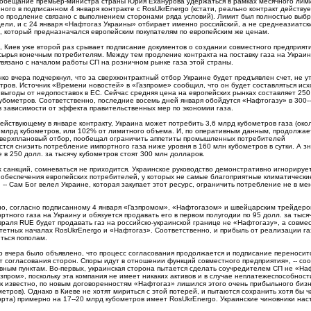
обещание премьер-министра страны Юрия Еханурова удержаться в рамках месячного лим
ного в подписанном 4 января контракте с RosUkrEnergo (кстати, реально контракт действуе
его продление связано с выполнением сторонами ряда условий). Лимит был полностью выбр
ели, и с 24 января «Нафтогаз Украины» отбирает именно российский, а не среднеазиатски
, который предназначался европейским покупателям по европейским же ценам.
, Киев уже второй раз срывает подписание документов о создании совместного предприяти
сырья конечным потребителям. Между тем продление контракта на поставку газа на Украин
вязано с началом работы СП на розничном рынке газа этой страны.
нко вчера подчеркнул, что за сверхконтрактный отбор Украине будет предъявлен счет, не у
тров. Источник «Времени новостей» в «Газпроме» сообщил, что он будет составляться исх
выгоды от недопоставок в ЕС. Сейчас средняя цена на европейских рынках составляет 250
кубометров. Соответственно, последние восемь дней января обойдутся «Нафтогазу» в 300-
в зависимости от эффекта правительственных мер по экономии газа.
ействующему в январе контракту, Украина может потребить 3,6 млрд кубометров газа (око
,7 млрд кубометров, или 102% от лимитного объема. И, по оперативным данным, продолжае
 сверхплановый отбор, пообещал ограничить аппетиты промышленных потребителей
тся снизить потребление импортного газа ниже уровня в 160 млн кубометров в сутки. А зн
 в 250 долл. за тысячу кубометров стоят 300 млн долларов.
х санкций, сомневаться не приходится. Украинское руководство демонстративно игнорируе
 обеспечения европейских потребителей, у которых не самые благоприятные климатически
 -- Сам Бог велел Украине, которая закупает этот ресурс, ограничить потребление не в ме
тно, согласно подписанному 4 января «Газпромом», «Нафтогазом» и швейцарским трейдер
тного газа на Украину и обязуется продавать его в первом полугодии по 95 долл. за тыся
враля RUE будет продавать газ на российско-украинской границе не «Нафтогазу», а совме
тетных началах RosUkrEnergo и «Нафтогаз». Соответственно, и прибыль от реализации га
ться пополам.
ко вчера было объявлено, что процесс согласования продолжается и подписание переносит
т согласования сторон. Споры идут в отношении функций совместного предприятия», -- со
вным пунктам. Во-первых, украинская сторона пытается сделать соучредителем СП не «На
азпром», поскольку эта компания не имеет никаких активов и в случае неплатежеспособнос
Как известно, по новым договоренностям «Нафтогаз» лишился этого очень прибыльного бизн
ров). Однако в Киеве не хотят мириться с этой потерей, и пытаются сохранить хотя бы ч
спорта) примерно на 17--20 млрд кубометров имеет RosUkrEnergo. Украинские чиновники на