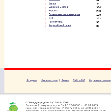
Корея
44
Ближний Восток
394
Украина
259
Экономическая интеграция
108
СНГ
352
Прибалтика
96
Европейский союз
85
Форумы
|
Наши авторы
|
Архив
|
СМИ о МО
|
Журналисты-меж
© "Международник.Ру" 2004–2006
Лицензия Росохранкультуры Эл ФС 77-20365 от 03.04.2005 г.
Лицензия Росохранкультуры ПИ ФС 77-19567 от 03.04.2005 г.
Учредитель: ООО «Международник», агентство PR и информации