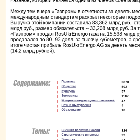
Рязанов, который является одним из членов совета ак
Между тем вчера «Газпром» в отчетности за девять ме
международным стандартам раскрыл некоторые подро
Выручка этой компании составила 83,362 млрд руб., сто
млрд руб., размер обязательств -- 33,208 млрд руб. За
«Газпром» продал RosUkrEnergo газа на 15,538 млрд р
продавался по 80--93 долл. за тысячу кубометров, а сре
итоге чистая прибыль RosUkrEnergo AG за девять мес
(14,2 млрд рублей).
Политика
3878
Общество
502
Культура
57
Экономика
1107
История международных отношений
47
Речи и выступления
4
Образование
18
Внешняя политика России
326
Стратегические интересы
39
Экология
37