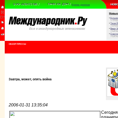
Куплю диплом
Новые
•
Булыжни
// ТРУ
•
Тихая Я
// КРИ
•
Виват, 
// БАТА
•
Счастли
// БАТА
ОБЗОР ПРЕССЫ
Завтра, может, опять война
2006-01-31 13:35:04
Сегодня
планиру