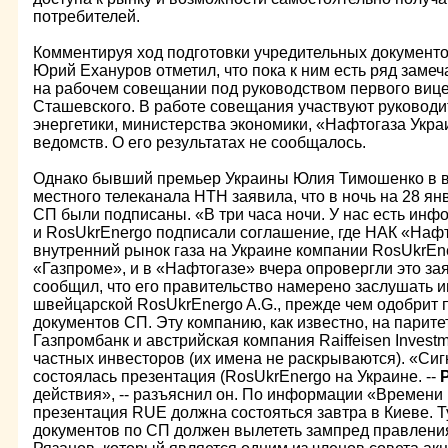
потребителей.
Комментируя ход подготовки учредительных документо
Юрий Ехануров отметил, что пока к ним есть ряд заме
на рабочем совещании под руководством первого виц
Сташевского. В работе совещания участвуют руководи
энергетики, министерства экономики, «Нафтогаза Укра
ведомств. О его результатах не сообщалось.
Однако бывший премьер Украины Юлия Тимошенко в в
местного телеканала НТН заявила, что в ночь на 28 я
СП были подписаны. «В три часа ночи. У нас есть инф
и RosUkrEnergo подписали соглашение, где НАК «Нафт
внутренний рынок газа на Украине компании RosUkrEner
«Газпроме», и в «Нафтогазе» вчера опровергли это зая
сообщил, что его правительство намерено заслушать 
швейцарской RosUkrEnergo A.G., прежде чем одобрит 
документов СП. Эту компанию, как известно, на парит
Газпромбанк и австрийская компания Raiffeisen Invest
частных инвесторов (их имена не раскрываются). «Сиг
состоялась презентация (RosUkrEnergo на Украине. --
действия», -- разъяснил он. По информации «Времени
презентация RUE должна состояться завтра в Киеве. 
документов по СП должен вылететь зампред правлени