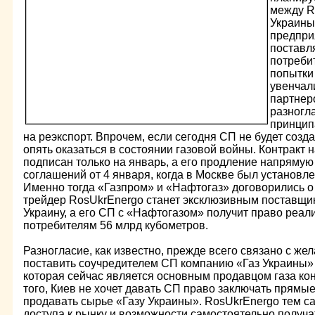
между R
Украины
предприя
поставл
потреби
попытки 
увенчали
партнер
разногла
принцип
на реэкспорт. Впрочем, если сегодня СП не будет созда
опять оказаться в состоянии газовой войны. Контракт н
подписан только на январь, а его продление напрямую
соглашений от 4 января, когда в Москве был установл
Именно тогда «Газпром» и «Нафтогаз» договорились о
трейдер RosUkrEnergo станет эксклюзивным поставщик
Украину, а его СП с «Нафтогазом» получит право реал
потребителям 56 млрд кубометров.
Разногласие, как известно, прежде всего связано с ж
поставить соучредителем СП компанию «Газ Украины» 
которая сейчас является основным продавцом газа ко
того, Киев не хочет давать СП право заключать прямы
продавать сырье «Газу Украины». RosUkrEnergo тем 
доступа к рынку и возможности самостоятельно получа