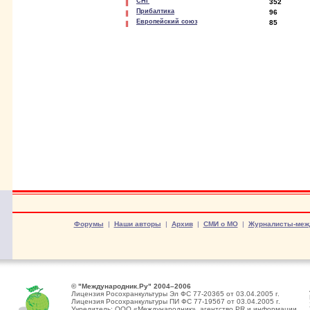
СНГ
352
Прибалтика
96
Европейский союз
85
Форумы
|
Наши авторы
|
Архив
|
СМИ о МО
|
Журналисты-меж
© "Международник.Ру" 2004–2006
Лицензия Росохранкультуры Эл ФС 77-20365 от 03.04.2005 г.
Лицензия Росохранкультуры ПИ ФС 77-19567 от 03.04.2005 г.
Учредитель: ООО «Международник», агентство PR и информации