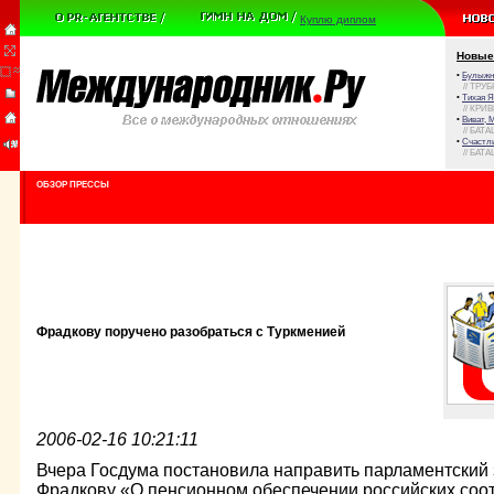
Куплю диплом
Новые
•
Булыжни
// ТРУ
•
Тихая Я
// КРИ
•
Виват, 
// БАТА
•
Счастли
// БАТА
ОБЗОР ПРЕССЫ
Фрадкову поручено разобраться с Туркменией
2006-02-16 10:21:11
Вчера Госдума постановила направить парламентский
Фрадкову «О пенсионном обеспечении российских соо