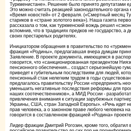
Туркменистане». Решение было принято депутатами ед
Это можно считать реакцией законодательного органа 
«Время новостей» от 2 февраля. («Смертный месяц Ту
стариков в «стране золотого века»). Наша газета пер
рассказала о том, как туркменский вождь решил «сэк
вспомнив, что в традициях предков не государство, а д
своих престарелых родителях.
Инициатором обращения в правительство по «туркмен
фракция «Родины», предлагавшая вчера думцам прин
Заявление. В проекте документа, имеющемся в распор
говорится, что «санкционированная президентом Ни
пенсионного обеспечения... создаст серьезнейшую гум
приведет к губительным последствиям для людей, кот
пенсионный стаж нелегким трудом в годы существова
предлагалось правительству России «предпринять необ
уменьшить негативные последствия реформы для пр
наших соотечественников», а МИД России - разработать
привлечения внимания к ситуации зарубежных партнер
Украины, США, стран Западной Европы». «Речь идет н
прав человека, а о законном праве любого человека н
говорится в составленном фракцией «Родина» проекте
Лидер фракции Дмитрий Рогозин, кроме того, обратил в
российское правительство до сих пор не проинформир