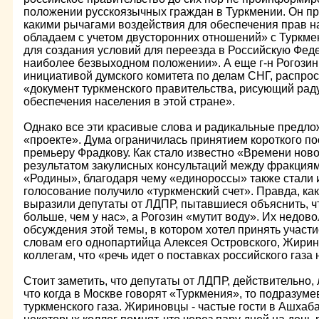
положении русскоязычных граждан в Туркмении. Он пр
какими рычагами воздействия для обеспечения прав 
обладаем с учетом двусторонних отношений» с Туркме
для создания условий для переезда в Российскую Феде
наиболее безвыходном положении». А еще г-н Рогози
инициативой думского комитета по делам СНГ, распро
«документ туркменского правительства, рисующий рад
обеспечения населения в этой стране».
Однако все эти красивые слова и радикальные предлож
«проекте». Дума ограничилась принятием короткого п
премьеру Фрадкову. Как стало известно «Времени ново
результатом закулисных консультаций между фракция
«Родины», благодаря чему «единороссы» также стали 
голосование получило «туркменский счет». Правда, как
выразили депутаты от ЛДПР, пытавшиеся объяснить, ч
больше, чем у нас», а Рогозин «мутит воду». Их недово
обсуждения этой темы, в котором хотел принять учас
словам его однопартийца Алексея Островского, Жирин
коллегам, что «речь идет о поставках российского газа н
Стоит заметить, что депутаты от ЛДПР, действительно,
что когда в Москве говорят «Туркмения», то подразуме
туркменского газа. Жириновцы - частые гости в Ашхаба