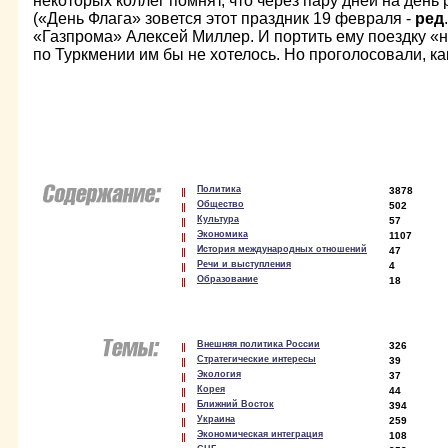
некоторых коллег помнят, что через пару дней на ден
(«День Флага» зовется этот праздник 19 февраля -
ред
«Газпрома» Алексей Миллер. И портить ему поездку 
по Туркмении им бы не хотелось. Но проголосовали, как
Политика
3878
Общество
502
Культура
57
Экономика
1107
История международных отношений
47
Речи и выступления
4
Образование
18
Внешняя политика России
326
Стратегические интересы
39
Экология
37
Корея
44
Ближний Восток
394
Украина
259
Экономическая интеграция
108