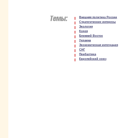
Внешняя политика России
Стратегические интересы
Экология
Корея
Ближний Восток
Украина
Экономическая интеграция
СНГ
Прибалтика
Европейский союз