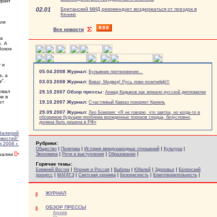
 факт
02.01
Британский МИД рекомендует воздержаться от поездок в
Кению
для
Все новости
ва
. А
бокое
 и
05.04.2008 Журнал:
Булыжник преткновения...
, а
у".
03.03.2008 Журнал:
Виват, Медвед! Русь лови позитифф!!!
овал
29.10.2007 Обзор прессы:
Ахмад Кадыров как зеркало русской дипломатии
и в
ет
19.10.2007 Журнал:
Счастливый Кавказ покоряет Кремль
29.09.2007 Журнал:
Лео Бокерия: «Я не говорю, что завтра, но когда-то в
обозримом будущем проблема врожденных пороков сердца, безусловно,
должна быть решена в РФ»
Валерий
овостей"
Рубрики:
 2006 г.
|
|
|
|
Общество
Политика
История международных отношений
Культура
|
|
|
оналии
Экономика
Речи и выступления
Образование
Горячие темы:
|
|
|
|
|
Ближний Восток
Япония и Россия
Выборы
Юбилей
Здоровье
Болонский
|
|
|
|
|
процесс
МАГАТЭ
Светская хроника
Безопасность
Благотворительность
ЖУРНАЛ
ОБЗОР ПРЕССЫ
Архив