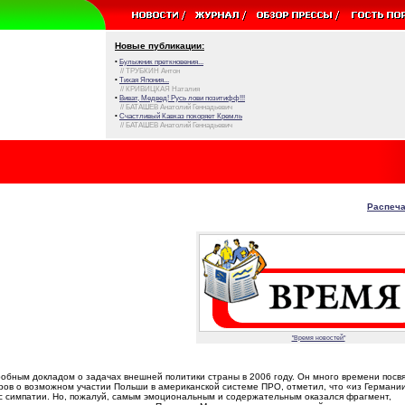
Новые публикации:
•
Булыжник преткновения...
// ТРУБКИН Антон
•
Тихая Япония...
// КРИВИЦКАЯ Наталия
•
Виват, Медвед! Русь лови позитифф!!!
// БАТАШЕВ Анатолий Геннадьевич
•
Счастливый Кавказ покоряет Кремль
// БАТАШЕВ Анатолий Геннадьевич
Распеча
"Время новостей"
обным докладом о задачах внешней политики страны в 2006 году. Он много времени посв
ров о возможном участии Польши в американской системе ПРО, отметил, что «из Германи
с симпатии. Но, пожалуй, самым эмоциональным и содержательным оказался фрагмент,