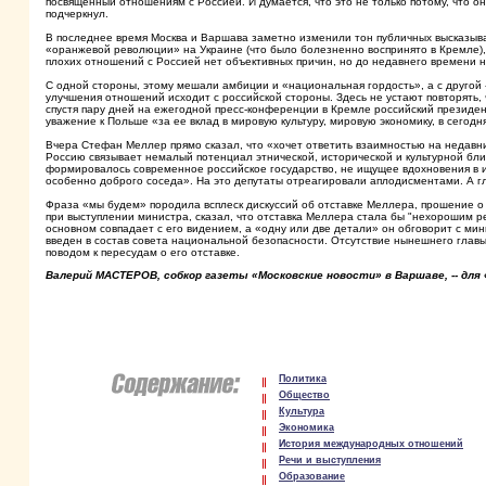
посвященный отношениям с Россией. И думается, что это не только потому, что он
подчеркнул.
В последнее время Москва и Варшава заметно изменили тон публичных высказыван
«оранжевой революции» на Украине (что было болезненно воспринято в Кремле), 
плохих отношений с Россией нет объективных причин, но до недавнего времени 
С одной стороны, этому мешали амбиции и «национальная гордость», а с другой 
улучшения отношений исходит с российской стороны. Здесь не устают повторять, 
спустя пару дней на ежегодной пресс-конференции в Кремле российский президен
уважение к Польше «за ее вклад в мировую культуру, мировую экономику, в сегод
Вчера Стефан Меллер прямо сказал, что «хочет ответить взаимностью на недавни
Россию связывает немалый потенциал этнической, исторической и культурной бли
формировалось современное российское государство, не ищущее вдохновения в и
особенно доброго соседа». На это депутаты отреагировали аплодисментами. А гл
Фраза «мы будем» породила всплеск дискуссий об отставке Меллера, прошение о 
при выступлении министра, сказал, что отставка Меллера стала бы "нехорошим 
основном совпадает с его видением, а «одну или две детали» он обговорит с мин
введен в состав совета национальной безопасности. Отсутствие нынешнего главы
поводом к пересудам о его отставке.
Валерий МАСТЕРОВ, собкор газеты «Московские новости» в Варшаве, -- для
Политика
Общество
Культура
Экономика
История международных отношений
Речи и выступления
Образование