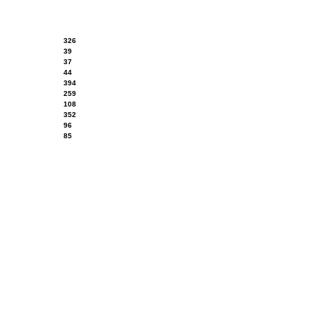
326
39
37
44
394
259
108
352
96
85