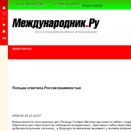
Куплю диплом
ОБЗОР ПРЕССЫ
Польша ответила России взаимностью
2006-02-16 11:12:07
Вчера министр иностранных дел Польши Стефан Меллер выступил в сейме с подр
Евросоюзу как «пространству свободной конкуренции», приоткрыл тайну перегово
доброжелательные сигналы», а Франция по-прежнему вызывает у поляков рефлек