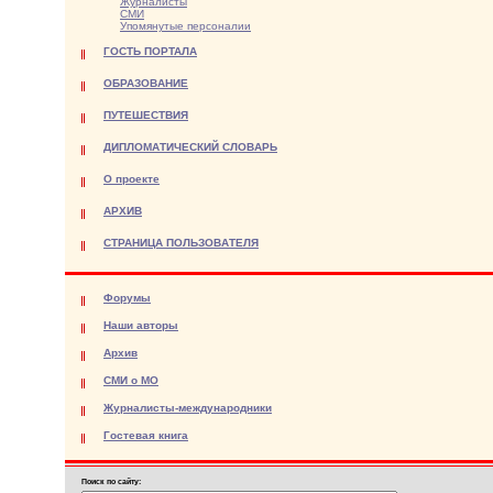
Журналисты
СМИ
Упомянутые персоналии
ГОСТЬ ПОРТАЛА
ОБРАЗОВАНИЕ
ПУТЕШЕСТВИЯ
ДИПЛОМАТИЧЕСКИЙ СЛОВАРЬ
О проекте
АРХИВ
СТРАНИЦА ПОЛЬЗОВАТЕЛЯ
Форумы
Наши авторы
Архив
СМИ о МО
Журналисты-международники
Гостевая книга
Поиск по сайту: