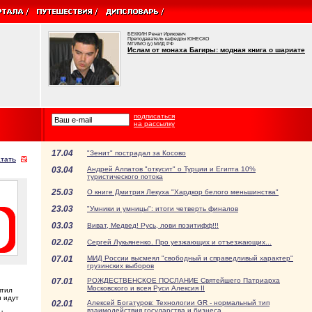
БЕККИН Ренат Ирикович
Преподаватель кафедры ЮНЕСКО
МГИМО (у) МИД РФ
Ислам от монаха Багиры: модная книга о шариате
подписаться
на рассылку
17.04
"Зенит" пострадал за Косово
тать
03.04
Андрей Алпатов "откусит" о Турции и Египта 10%
туристического потока
25.03
О книге Дмитрия Лекуха "Хардкор белого меньшинства"
23.03
"Умники и умницы": итоги четверть финалов
03.03
Виват, Медвед! Русь, лови позитифф!!!
02.02
Сергей Лукьяненко. Про уезжающих и отъезжающих...
07.01
МИД России высмеял "свободный и справедливый характер"
грузинских выборов
07.01
РОЖДЕСТВЕНСКОЕ ПОСЛАНИЕ Святейшего Патриарха
Московского и всея Руси Алексия II
ятил
и идут
02.01
Алексей Богатуров: Технологии GR - нормальный тип
взаимодействия государства и бизнеса