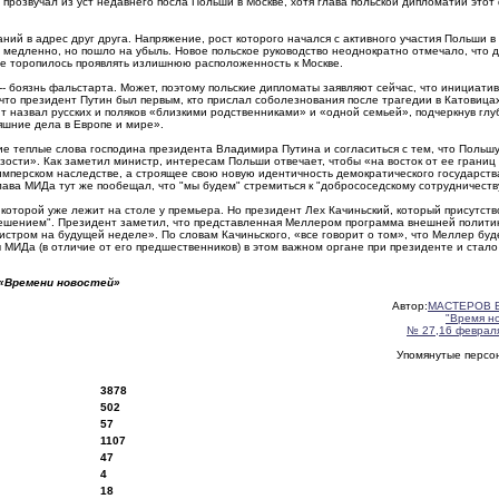
 прозвучал из уст недавнего посла Польши в Москве, хотя глава польской дипломатии этот
ий в адрес друг друга. Напряжение, рост которого начался с активного участия Польши в
медленно, но пошло на убыль. Новое польское руководство неоднократно отмечало, что 
не торопилось проявлять излишнюю расположенность к Москве.
-- боязнь фальстарта. Может, поэтому польские дипломаты заявляют сейчас, что инициати
что президент Путин был первым, кто прислал соболезнования после трагедии в Катовицах
т назвал русских и поляков «близкими родственниками» и «одной семьей», подчеркнув глу
няшние дела в Европе и мире».
е теплые слова господина президента Владимира Путина и согласиться с тем, что Польшу
зости». Как заметил министр, интересам Польши отвечает, чтобы «на восток от ее границ
мперском наследстве, а строящее свою новую идентичность демократического государства
ава МИДа тут же пообещал, что "мы будем" стремиться к "добрососедскому сотрудничеств
которой уже лежит на столе у премьера. Но президент Лех Качиньский, который присутств
решением". Президент заметил, что представленная Меллером программа внешней политик
истром на будущей неделе». По словам Качиньского, «все говорит о том», что Меллер буд
 МИДа (в отличие от его предшественников) в этом важном органе при президенте и стало
 «Времени новостей»
Автор:
МАСТЕРОВ 
"Время н
№ 27,16 февраля
Упомянутые перс
3878
502
57
1107
47
4
18