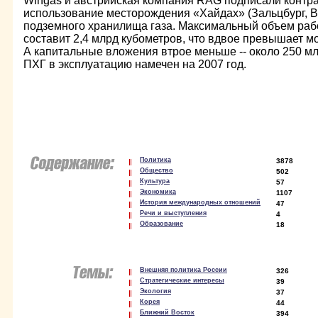
Wingas и австрийская компания RAG подписали контрак
использование месторождения «Хайдах» (Зальцбург, В
подземного хранилища газа. Максимальный объем раб
составит 2,4 млрд кубометров, что вдвое превышает м
А капитальные вложения втрое меньше -- около 250 мл
ПХГ в эксплуатацию намечен на 2007 год.
Политика
3878
Общество
502
Культура
57
Экономика
1107
История международных отношений
47
Речи и выступления
4
Образование
18
Внешняя политика России
326
Стратегические интересы
39
Экология
37
Корея
44
Ближний Восток
394