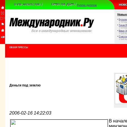
Куплю диплом
Новые
•
Булыжни
// ТРУ
•
Тихая Я
// КРИ
•
Виват, 
// БАТА
•
Счастли
// БАТА
ОБЗОР ПРЕССЫ
Деньги под землю
2006-02-16 14:22:03
В начал
минэкон