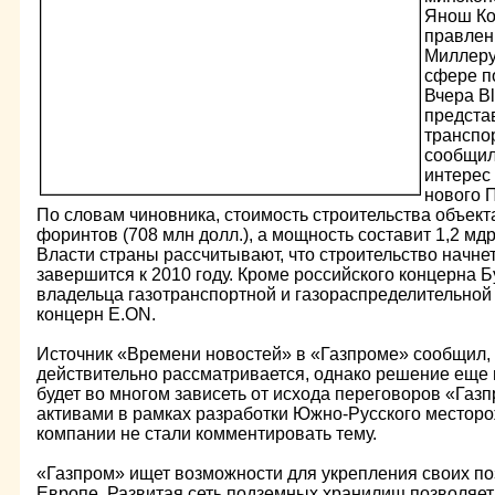
Янош Ко
правлен
Миллеру
сфере п
Вчера B
предста
транспо
сообщил
интерес 
нового 
По словам чиновника, стоимость строительства объект
форинтов (708 млн долл.), а мощность составит 1,2 мдр
Власти страны рассчитывают, что строительство начнет
завершится к 2010 году. Кроме российского концерна 
владельца газотранспортной и газораспределительной
концерн E.ON.
Источник «Времени новостей» в «Газпроме» сообщил, 
действительно рассматривается, однако решение еще н
будет во многом зависеть от исхода переговоров «Газ
активами в рамках разработки Южно-Русского месторо
компании не стали комментировать тему.
«Газпром» ищет возможности для укрепления своих по
Европе. Развитая сеть подземных хранилищ позволяет 