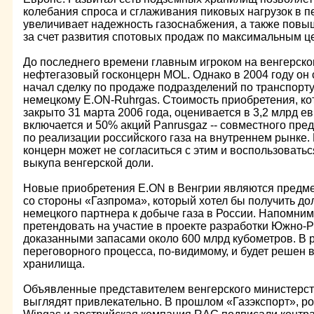
колебания спроса и сглаживания пиковых нагрузок в 
увеличивает надежность газоснабжения, а также повы
за счет развития спотовых продаж по максимальным ц
До последнего времени главным игроком на венгерско
нефтегазовый госконцерн MOL. Однако в 2004 году он
начал сделку по продаже подразделений по транспорту
немецкому E.ON-Ruhrgas. Стоимость приобретения, ко
закрыто 31 марта 2006 года, оценивается в 3,2 млрд ев
включается и 50% акций Panrusgaz -- совместного пр
по реализации российского газа на внутреннем рынке.
концерн может не согласиться с этим и воспользоват
выкупа венгерской доли.
Новые приобретения E.ON в Венгрии являются предм
со стороны «Газпрома», который хотел бы получить дол
немецкого партнера к добыче газа в России. Напомним
претендовать на участие в проекте разработки Южно-
доказанными запасами около 600 млрд кубометров. В 
переговорного процесса, по-видимому, и будет решен в
хранилища.
Объявленные представителем венгерского министерст
выглядят привлекательно. В прошлом «Газэкспорт», р