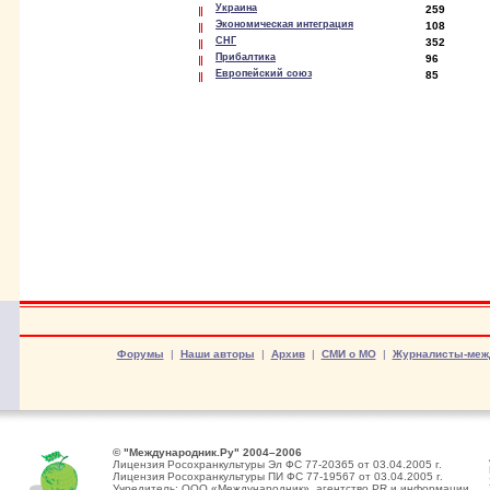
Украина
259
Экономическая интеграция
108
СНГ
352
Прибалтика
96
Европейский союз
85
Форумы
|
Наши авторы
|
Архив
|
СМИ о МО
|
Журналисты-меж
© "Международник.Ру" 2004–2006
Лицензия Росохранкультуры Эл ФС 77-20365 от 03.04.2005 г.
Лицензия Росохранкультуры ПИ ФС 77-19567 от 03.04.2005 г.
Учредитель: ООО «Международник», агентство PR и информации