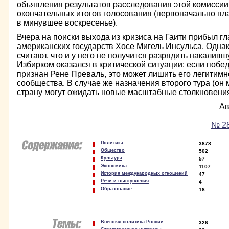
объявления результатов расследования этой комисси
окончательных итогов голосования (первоначально пл
в минувшее воскресенье).
Вчера на поиски выхода из кризиса на Гаити прибыл г
американских государств Хосе Мигель Инсульса. Одна
считают, что и у него не получится разрядить накалив
Избирком оказался в критической ситуации: если побед
признан Рене Преваль, это может лишить его легитимн
сообщества. В случае же назначения второго тура (он 
страну могут ожидать новые масштабные столкновения
Ав
№ 28
Политика
3878
Общество
502
Культура
57
Экономика
1107
История международных отношений
47
Речи и выступления
4
Образование
18
Внешняя политика России
326