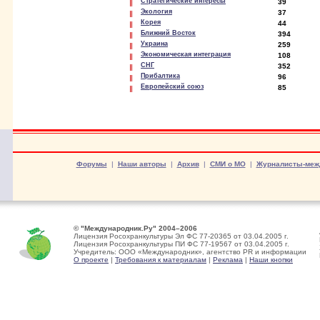
Стратегические интересы
39
Экология
37
Корея
44
Ближний Восток
394
Украина
259
Экономическая интеграция
108
СНГ
352
Прибалтика
96
Европейский союз
85
Форумы
|
Наши авторы
|
Архив
|
СМИ о МО
|
Журналисты-меж
© "Международник.Ру" 2004–2006
Лицензия Росохранкультуры Эл ФС 77-20365 от 03.04.2005 г.
Лицензия Росохранкультуры ПИ ФС 77-19567 от 03.04.2005 г.
Учредитель: ООО «Международник», агентство PR и информации
О проекте
|
Требования к материалам
|
Реклама
|
Наши кнопки