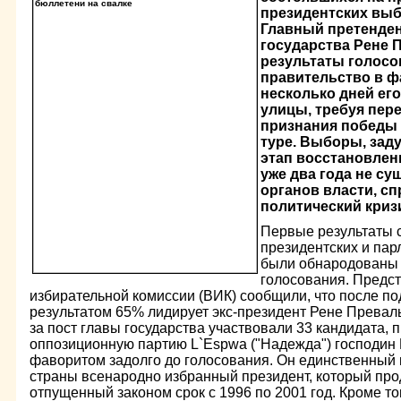
президентских выб
Главный претенден
государства Рене 
результаты голосо
правительство в ф
несколько дней ег
улицы, требуя пер
признания победы 
туре. Выборы, зад
этап восстановлени
уже два года не с
органов власти, с
политический криз
Первые результаты 
президентских и пар
были обнародованы 
голосования. Предс
избирательной комиссии (ВИК) сообщили, что после п
результатом 65% лидирует экс-президент Рене Преваль.
за пост главы государства участвовали 33 кандидата
оппозиционную партию L`Espwa ("Надежда") господин
фаворитом задолго до голосования. Он единственный 
страны всенародно избранный президент, который про
отпущенный законом срок с 1996 по 2001 год. Кроме то