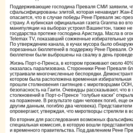
Поддерживающие господина Преваля СМИ заявили, чт
сфальсифицированы элитой, которая ненавидит Жан-
опасается, что в случае победы Рене Преваля экс-пре
страну. А кубинская официальная газета Granma во вт
манипуляции на выборах устроил Вашингтон, также не
государства протеже господина Аристида. Масла в ого
Telemax TV, показавший сожженные избирательные ур
По утверждению канала, в кучах мусора было обнаруж
порезанных бюллетеней в поддержку Рене Преваля. Оч
бюллетени были выброшены на свалку в день проведе
Жизнь Порт-о-Пренса, в котором проживают около 40% 
оказалась парализована. Сторонники Рене Преваля бл
устраивали многочисленные беспорядки. Демонстранты
котором была расположена временная избирательная 
прошли столкновения гаитянцев с миротворцами ООН
безопасность на Гаити. Очевидцы рассказывают, что в 
столкновений в Порт-о-Пренсе "голубые каски" открыл
на поражение. В результате один человек погиб, еще о
другим данным, погибло два человека). Представители
опровергают, утверждая, что миротворцы стреляли в в
Во вторник для расследования возможных фальсифик
специальная комиссия, в которую вошли представител
и временного правительства. Под давлением Рене Пр