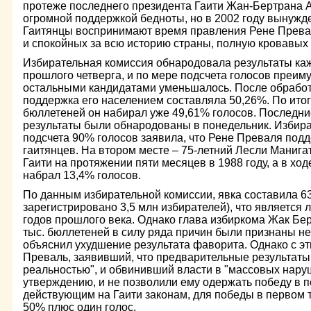
протеже последнего президента Гаити Жан-Бертрана 
огромной поддержкой бедноты, но в 2002 году вынужде
Гаитянцы воспринимают время правления Рене Превал
и спокойных за всю историю страны, полную кровавых 
Избирательная комиссия обнародовала результаты ка
прошлого четверга, и по мере подсчета голосов преи
остальными кандидатами уменьшалось. После обрабо
поддержка его населением составляла 50,26%. По ито
бюллетеней он набирал уже 49,61% голосов. Последн
результаты были обнародованы в понедельник. Избир
подсчета 90% голосов заявила, что Рене Преваля под
гаитянцев. На втором месте – 75-летний Лесли Манига
Гаити на протяжении пяти месяцев в 1988 году, а в х
набрал 13,4% голосов.
По данным избирательной комиссии, явка составила 63
зарегистрировано 3,5 млн избирателей), что является 
годов прошлого века. Однако глава избиркома Жак Бер
тыс. бюллетеней в силу ряда причин были признаны н
объяснил ухудшение результата фаворита. Однако с эт
Преваль, заявивший, что предварительные результаты 
реальностью", и обвинивший власти в "массовых наруш
утверждению, и не позволили ему одержать победу в п
действующим на Гаити законам, для победы в первом 
50% плюс один голос.