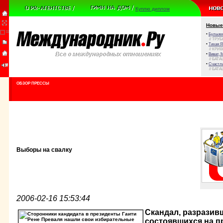
Куплю диплом
Новые
•
Булыжни
// ТРУ
•
Тихая Я
// КРИ
•
Виват, 
// БАТА
•
Счастли
// БАТА
ОБЗОР ПРЕССЫ
Выборы на свалку
2006-02-16 15:53:44
Скандал, разразив
состоявшихся на п