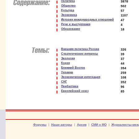
Политика
3878
Общество
502
Культура
57
Экономика
1107
История международных отношений
47
Речи и выступления
4
Образование
18
Внешняя политика России
326
Стратегические интересы
39
Экология
37
Корея
44
Ближний Восток
394
Украина
259
Экономическая интеграция
108
СНГ
352
Прибалтика
96
Европейский союз
85
Форумы
|
Наши авторы
|
Архив
|
СМИ о МО
|
Журналисты-меж