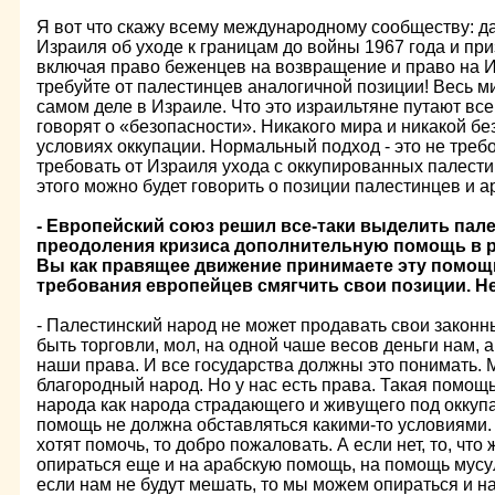
Я вот что скажу всему международному сообществу: д
Израиля об уходе к границам до войны 1967 года и пр
включая право беженцев на возвращение и право на И
требуйте от палестинцев аналогичной позиции! Весь ми
самом деле в Израиле. Что это израильтяне путают все
говорят о «безопасности». Никакого мира и никакой бе
условиях оккупации. Нормальный подход - это не треб
требовать от Израиля ухода с оккупированных палести
этого можно будет говорить о позиции палестинцев и а
- Европейский союз решил все-таки выделить пал
преодоления кризиса дополнительную помощь в р
Вы как правящее движение принимаете эту помощь,
требования европейцев смягчить свои позиции. Н
- Палестинский народ не может продавать свои законн
быть торговли, мол, на одной чаше весов деньги нам, а
наши права. И все государства должны это понимать.
благородный народ. Но у нас есть права. Такая помощь
народа как народа страдающего и живущего под оккуп
помощь не должна обставляться какими-то условиями.
хотят помочь, то добро пожаловать. А если нет, то, что
опираться еще и на арабскую помощь, на помощь мусу
если нам не будут мешать, то мы можем опираться и н