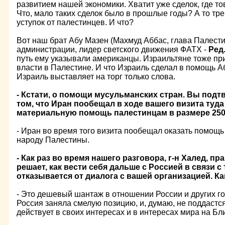
развитием нашей экономики. Хватит уже сделок, где т
Что, мало таких сделок было в прошлые годы? А то тр
уступок от палестинцев. И что?
Вот наш брат Абу Мазен (Махмуд Аббас, глава Палест
администрации, лидер светского движения ФАТХ -
Ред
путь ему указывали американцы. Израильтяне тоже при
власти в Палестине. И что Израиль сделал в помощь А
Израиль выставляет на торг только слова.
- Кстати, о помощи мусульманских стран. Вы под
том, что Иран пообещал в ходе вашего визита туд
материальную помощь палестинцам в размере 25
- Иран во время того визита пообещал оказать помощь
народу Палестины.
- Как раз во время нашего разговора, г-н Халед, п
решает, как вести себя дальше с Россией в связи с 
отказывается от диалога с вашей организацией. К
- Это дешевый шантаж в отношении России и других г
Россия заняла смелую позицию, и, думаю, не поддастс
действует в своих интересах и в интересах мира на Б