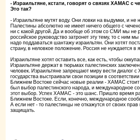
- Израильтяне, кстати, говорят о связях ХАМАС с 
Это так?
- Израильтяне мутят воду. Они ловки на выдумки, и не
Палестины абсолютно не имеет ничего общего с чеченс
ни с какой другой. Да и вообще об этом со СМИ мы не
российское руководство затронет эту тему, то с ним мы
надо поддаваться шантажу израильтян. Они хотят пост
страну, в неловкое положение. Россия не нуждается в 
Израильтяне хотят оставить все, как есть, чтобы оккуп
Израильтяне держат в тюрьмах палестинских заключен
человек. Израильтяне запрещают миру вести диалог с
государства выстраивали свои позиции в соответстви
Ближнем Востоке сейчас новые реалии - ХАМАС стоит 
был выбор палестинского народа, и международное с
этот выбор. Успех ХАМАС - это шанс. Пришло время р
Ближнем Востоке. Если, конечно, международное сообщ
А если нет - то палестинцы не откажутся от своих прав
защищать.