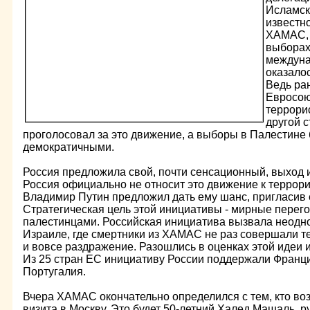
Исламск
известн
ХАМАС, 
выборах
междуна
оказало
Ведь ра
Евросою
террори
другой 
проголосовал за это движение, а выборы в Палестине
демократичными.
Россия предложила свой, почти сенсационный, выход и
Россия официально не относит это движение к террори
Владимир Путин предложил дать ему шанс, пригласив е
Стратегическая цель этой инициативы - мирные перег
палестинцами. Российская инициатива вызвала неодно
Израиле, где смертники из ХАМАС не раз совершали те
и вовсе раздражение. Разошлись в оценках этой идеи 
Из 25 стран ЕС инициативу России поддержали Франци
Португалия.
Вчера ХАМАС окончательно определился с тем, кто во
визита в Москву. Это будет 50-летний Халед Машаль, 