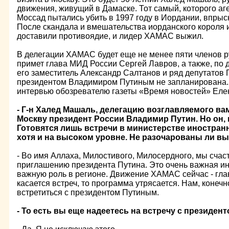
движения, живущий в Дамаске. Тот самый, которого а
Моссад пытались убить в 1997 году в Иордании, впрысн
После скандала и вмешательства иорданского короля и
доставили противоядие, и лидер ХАМАС выжил.
В делегации ХАМАС будет еще не менее пяти членов р
примет глава МИД России Сергей Лавров, а также, по
его заместитель Александр Салтанов и ряд депутатов 
президентом Владимиром Путиным не запланирована
интервью обозревателю газеты «Время новостей» Е
- Г-н Халед Машаль, делегацию возглавляемого ва
Москву президент России Владимир Путин. Но он, п
Готовятся лишь встречи в министерстве иностранн
хотя и на высоком уровне. Не разочарованы ли в
- Во имя Аллаха, Милостивого, Милосердного, мы счас
приглашению президента Путина. Это очень важная ин
важную роль в регионе. Движение ХАМАС сейчас - гла
касается встреч, то программа утрясается. Нам, конечн
встретиться с президентом Путиным.
- То есть вы еще надеетесь на встречу с президе