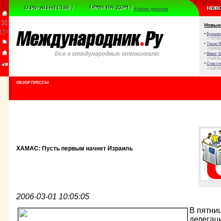
Куплю диплом
Новые
•
Булыжни
// ТРУ
•
Тихая Я
// КРИ
•
Виват, 
// БАТА
•
Счастли
// БАТА
ОБЗОР ПРЕССЫ
ХАМАС: Пусть первым начнет Израиль
2006-03-01 10:05:05
В пятни
делегац