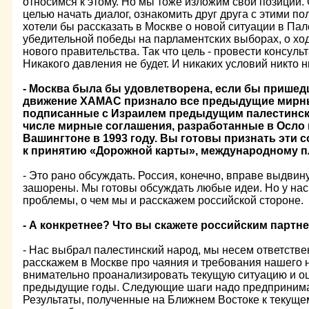
относимся к этому. Но мы тоже изложим свои позиции. 
целью начать диалог, ознакомить друг друга с этими п
хотели бы рассказать в Москве о новой ситуации в Па
убедительной победы на парламентских выборах, о х
нового правительства. Так что цель - провести консул
Никакого давления не будет. И никаких условий никто н
- Москва была бы удовлетворена, если бы пришедш
движение ХАМАС признало все предыдущие мирны
подписанные с Израилем предыдущим палестинск
числе мирные соглашения, разработанные в Осло
Вашингтоне в 1993 году. Вы готовы признать эти 
к принятию «Дорожной карты», международному п
- Это рано обсуждать. Россия, конечно, вправе выдви
зашорены. Мы готовы обсуждать любые идеи. Но у нас
проблемы, о чем мы и расскажем российской стороне.
- А конкретнее? Что вы скажете российским партн
- Нас выбрал палестинский народ, мы несем ответстве
расскажем в Москве про чаяния и требования нашего
внимательно проанализировать текущую ситуацию и оце
предыдущие годы. Следующие шаги надо предпринимат
Результаты, полученные на Ближнем Востоке к текуще