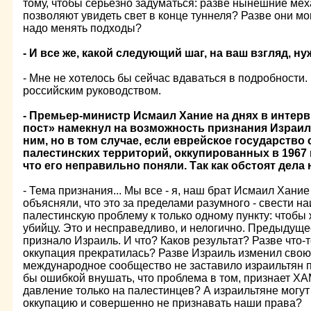
тому, чтобы серьезно задуматься: разве нынешние ме
позволяют увидеть свет в конце туннеля? Разве они мо
надо менять подходы?
- И все же, какой следующий шаг, на ваш взгляд, н
- Мне не хотелось бы сейчас вдаваться в подробности.
российским руководством.
- Премьер-министр Исмаил Хание на днях в интер
пост» намекнул на возможность признания Израил
ним, но в том случае, если еврейское государство 
палестинских территорий, оккупированных в 1967 г
что его неправильно поняли. Так как обстоят дела
- Тема признания... Мы все - я, наш брат Исмаил Хание 
объясняли, что это за пределами разумного - свести 
палестинскую проблему к только одному пункту: чтобы
убийцу. Это и несправедливо, и нелогично. Предыдуще
признало Израиль. И что? Каков результат? Разве что-
оккупация прекратилась? Разве Израиль изменил сво
международное сообщество не заставило израильтян 
бы ошибкой внушать, что проблема в том, признает ХАМ
давление только на палестинцев? А израильтяне могут
оккупацию и совершенно не признавать наши права?