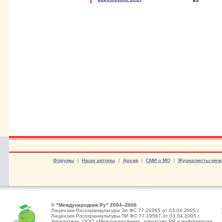
85
Форумы
|
Наши авторы
|
Архив
|
СМИ о МО
|
Журналисты-меж
© "Международник.Ру" 2004–2006
Лицензия Росохранкультуры Эл ФС 77-20365 от 03.04.2005 г.
Лицензия Росохранкультуры ПИ ФС 77-19567 от 03.04.2005 г.
Учредитель: ООО «Международник», агентство PR и информации