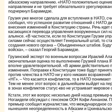
абхазскому направлению. «НАТО положительно оценив
направлении и не требует обязательного урегулирован
подчеркнул Барамидзе.
Грузия уже многое сделала для вступления в НАТО, сч
сообщил, что успешное развитие отношений с НАТО ди
внесения изменений в Конституцию страны. Речь идет 
касающихся перевода управления вооруженных сил на
альянсе. «В частности, если по Конституции Грузии у
силами сейчас осуществляет Генеральный штаб, то с
создания нового органа – Объединенных штабов. Буду
войска», – сказал Георгий Барамидзе.
Грузинский эксперт по военным вопросам Ираклий Ала
окончательная оценка по выполнению Грузией плана I
вполне удовлетворительной. «В армии действительно 
изменения. Поправки к Конституции тоже будут принят
против членства в НАТО ни у кого никаких возражений
«НГ». – Что касается конфликтов, то в НАТО понимают
Тем не менее этот вопрос в дальнейшем выйдет на пер
в зонах конфликтов статус-кво не устраивает мировое
Кстати, этот же вопрос несколько дней назад премьер-
Ногаидели обсуждал с генсеком ООН Кофи Аннаном. П
премьер сообщил журналистам, что международное со
нынешняя неопределенность в Абхазии и Цхинвальско