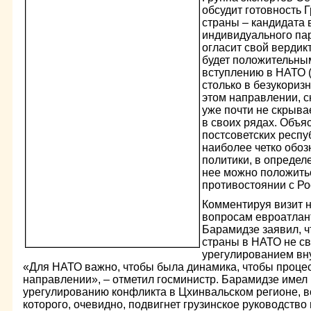
обсудит готовность 
страны – кандидата
индивидуального пар
огласит свой вердикт
будет положительным
вступлению в НАТО (
столько в безукориз
этом направлении, ск
уже почти не скрыва
в своих рядах. Объяс
постсоветских респу
наиболее четко обоз
политики, в определ
нее можно положить
противостоянии с Ро
Комментируя визит н
вопросам евроатлан
Барамидзе заявил, ч
страны в НАТО не с
урегулированием вну
«Для НАТО важно, чтобы была динамика, чтобы проце
направлении», – отметил госминистр. Барамидзе имел
урегулированию конфликта в Цхинвальском регионе, в
которого, очевидно, подвигнет грузинское руководство 