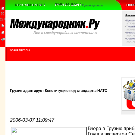
Куплю диплом
Новые
•
Булыжни
// ТРУ
•
Тихая Я
// КРИ
•
Виват, 
// БАТА
•
Счастли
// БАТА
ОБЗОР ПРЕССЫ
Грузия адаптирует Конституцию под стандарты НАТО
2006-03-07 11:09:47
Вчера в Грузию при
Группа экспертов С