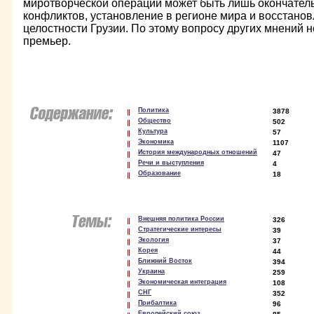
миротворческой операции может быть лишь окончател
конфликтов, установление в регионе мира и восстано
целостности Грузии. По этому вопросу других мнений не
премьер.
Политика
3878
Общество
502
Культура
57
Экономика
1107
История международных отношений
47
Речи и выступления
4
Образование
18
Внешняя политика России
326
Стратегические интересы
39
Экология
37
Корея
44
Ближний Восток
394
Украина
259
Экономическая интеграция
108
СНГ
352
Прибалтика
96
Европейский союз