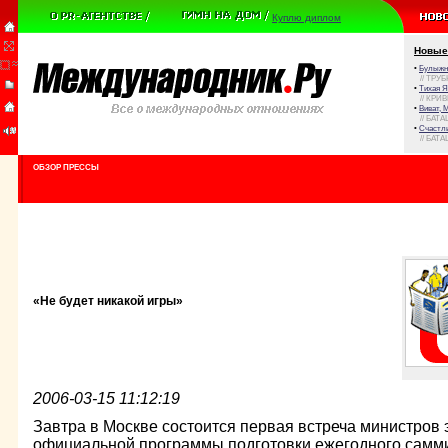
Куплю диплом
Новые
•
Булыжни
// ТРУ
•
Тихая Я
// КРИ
•
Виват, 
// БАТА
•
Счастли
// БАТА
ОБЗОР ПРЕССЫ
«Не будет никакой игры»
2006-03-15 11:12:19
Завтра в Москве состоится первая встреча министров 
официальной программы подготовки ежегодного самми