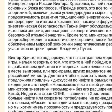
Минпромэнерго России Виктора Христенко, на ней пла
основных блока вопросов. «Прежде всего, это все то, 
энергетикой, включая рынки углеводородного сырья, п
предсказуемость развития традиционной энергетики», --
конференции по итогам открывшегося накануне фору
энергетическая безопасность».Также будут обсуждать
источники энергии, инновационные энергетические тех
безопасной атомной энергии». Кроме того, министры 
энергосбережения и «экологических ограничениях и бе
обеспечением мировой экономики энергетическими рес
участников встречи примет Владимир Путин.
Виктор Христенко подчеркнул, что на завтрашнем меро
игры, нельзя говорить о том, что кто-то в ней победит, 
вырабатываем действия в интересах всего человечест
вместе выиграем, или проиграем, других вариантов не 
российский министр. Для того чтобы «выиграть вместе
предложила привлечь к дискуссии по нефти в рамках «
входящие в этот клуб. «Невозможно вести такой диало
министров энергетики «восьмерки» без его расширения 
Китай, Индия или стран ОПЕК, -- заявил г-н Христенко. 
больше нефти или сократите потребление, не приведет
его словам, «Россия готова двигаться в сторону прозр
но мы хотим иметь прозрачность и предсказуемость п
нефтепродуктов, транспортеров-производителей».