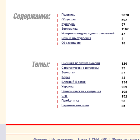
Политика
3878
Общество
502
Культура
57
Экономика
1107
История международных отношений
47
Речи и выступления
4
Образование
18
Внешняя политика России
326
Стратегические интересы
39
Экология
37
Корея
44
Ближний Восток
394
Украина
259
Экономическая интеграция
108
СНГ
352
Прибалтика
96
Европейский союз
85
Форумы
|
Наши авторы
|
Архив
|
СМИ о МО
|
Журналисты-меж