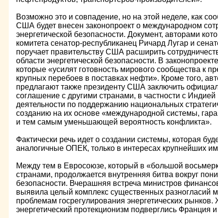
Возможно это и совпадение, но на этой неделе, как со
США будет внесен законопроект о международном сотр
энергетической безопасности. Документ, авторами кот
комитета сенатор-республиканец Ричард Лугар и сена
поручает правительству США расширить сотрудничеств
области энергетической безопасности. В законопроект
которые «усилят готовность мирового сообщества к п
крупных перебоев в поставках нефти». Кроме того, ав
предлагают также президенту США заключить официа
соглашение с другими странами, в частности с Индией 
деятельности по поддержанию национальных стратеги
созданию на их основе «международной системы, гар
и тем самым уменьшающей вероятность конфликта».
Фактически речь идет о создании системы, которая бу
аналогичные ОПЕК, только в интересах крупнейших и
Между тем в Евросоюзе, который в «большой восьмер
странами, продолжается внутренняя битва вокруг пон
безопасности. Вчерашняя встреча министров финансо
выявила целый комплекс существенных разногласий м
проблемам госрегулирования энергетических рынков. 
энергетический протекционизм подверглись Франция и