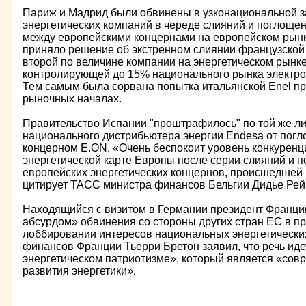
Париж и Мадрид были обвинены в узконациональной з
энергетических компаний в череде слияний и поглощен
между европейскими концернами на европейском рынк
приняло решение об экстренном слиянии французской 
второй по величине компании на энергетическом рынк
контролирующей до 15% национального рынка электро
Тем самым была сорвана попытка итальянской Enel пр
рыночных началах.
Правительство Испании "проштрафилось" по той же ли
национального дистрибьютера энергии Endesa от пог
концерном E.ON. «Очень беспокоит уровень конкуренц
энергетической карте Европы после серии слияний и 
европейских энергетических концернов, происшедшей в
цитирует ТАСС министра финансов Бельгии Дидье Рей
Находящийся с визитом в Германии президент Франц
абсурдом» обвинения со стороны других стран ЕС в п
лоббировании интересов национальных энергетически
финансов Франции Тьерри Бретон заявил, что речь идет
энергетическом патриотизме», который является «сов
развития энергетики».