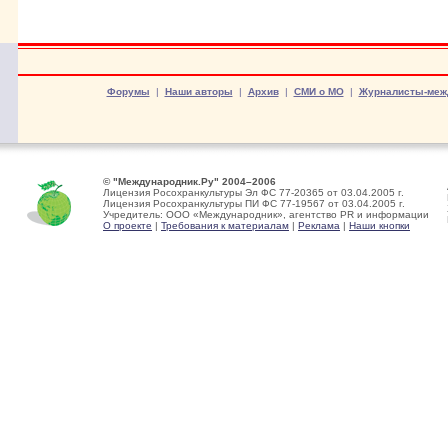
Форумы
|
Наши авторы
|
Архив
|
СМИ о МО
|
Журналисты-меж
© "Международник.Ру" 2004–2006
Лицензия Росохранкультуры Эл ФС 77-20365 от 03.04.2005 г.
Лицензия Росохранкультуры ПИ ФС 77-19567 от 03.04.2005 г.
Учредитель: ООО «Международник», агентство PR и информации
О проекте
|
Требования к материалам
|
Реклама
|
Наши кнопки