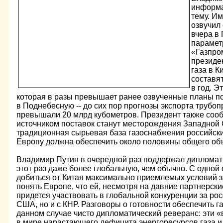
информа
тему. Им
озвучил
вчера в
парамет
«Газпро
президен
газа в 
составят
в год. Э
которая в разы превышает ранее озвученные планы по
в Поднебесную -- до сих пор прогнозы экспорта трубоп
превышали 20 млрд кубометров. Президент также сооб
источником поставок станут месторождения Западной 
традиционная сырьевая база газоснабжения российски
Европу должна обеспечить около половины общего объ
Владимир Путин в очередной раз поддержал дипломати
этот раз даже более глобальную, чем обычно. С одной
добиться от Китая максимально приемлемых условий зак
понять Европе, что ей, несмотря на давние партнерск
придется участвовать в глобальной конкуренции за рос
США, но и с КНР. Разговоры о готовности обеспечить г
данном случае чисто дипломатический реверанс: эти «
в мире нарастающего дефицита энергоресурсов газа и