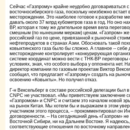
Сейчас «Газпрому» крайне неудобно договариваться с
восточносибирского газа, поскольку неизбежно встает
месторождении. Это наиболее готовое к разработке м
давать около 37 млрд кубометров газа в год. Но оно н
ВР, которая к тому же длительное время вела перегов
смешным (по нынешним меркам) ценам. «Газпром» же 
российский газ по цене, привязанной к рыночной стои
нефтепродуктов в странах Азии. Обосновать такой по
ковыктинского газа было бы сложно. А главное -- себе
месторождение контролирует «конкурирующая организа
системе координат можно вести с ТНК-ВР переговоры 
условиях, зная, что особого выбора у оппонента нет. 
директор компании по газовым проектам Виктор Вексе
сообщил, что предлагает «Газпрому» создать на рыноч
освоению «Ковыкты». Но получил отказ.
Г-н Вексельберг в составе российской делегации был в 
CNPC не участвовал. «Мы приветствуем заключение 
«Газпромом» и CNPC и считаем это началом новой эры,
на рынок Китая. Мы хотели бы и выражаем в этом увер
участником этого процесса, -- прокомментировал он 
договоренности. -- На сегодняшний день «Газпром» не
Восточной Сибири, ни на Дальнем Востоке. Я надеюсь
соответствующие отношения по восточному направлени