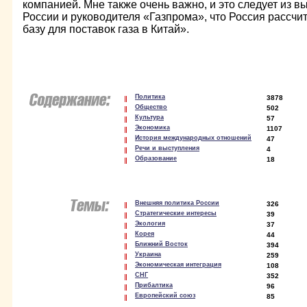
компанией. Мне также очень важно, и это следует из 
России и руководителя «Газпрома», что Россия рассчи
базу для поставок газа в Китай».
Политика
3878
Общество
502
Культура
57
Экономика
1107
История международных отношений
47
Речи и выступления
4
Образование
18
Внешняя политика России
326
Стратегические интересы
39
Экология
37
Корея
44
Ближний Восток
394
Украина
259
Экономическая интеграция
108
СНГ
352
Прибалтика
96
Европейский союз
85