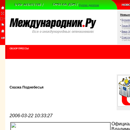
Куплю диплом
Новые
•
Булыжни
// ТРУ
•
Тихая Я
// КРИ
•
Виват, 
// БАТА
•
Счастли
// БАТА
ОБЗОР ПРЕССЫ
Сказка Поднебесья
2006-03-22 10:33:27
Официал
Владими