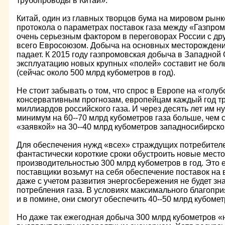
трубопроводы в Китай».
Китай, один из главных творцов бума на мировом рынк
протокола о параметрах поставок газа между «Газпро
очень серьезным фактором в переговорах России с др
всего Евросоюзом. Добыча на основных месторождени
падает. К 2015 году газпромовская добыча в Западной
эксплуатацию новых крупных «полей» составит не бол
(сейчас около 500 млрд кубометров в год).
Не стоит забывать о том, что спрос в Европе на «голу
консервативным прогнозам, европейцам каждый год тр
миллиардов российского газа. И через десять лет им н
минимум на 60--70 млрд кубометров газа больше, чем 
«заявкой» на 30--40 млрд кубометров западносибирског
Для обеспечения нужд «всех» страждущих потребителе
фантастически короткие сроки обустроить новые мес
производительностью 300 млрд кубометров в год. Это 
поставщики возьмут на себя обеспечение поставок на 
даже с учетом развития энергосбережения не будет зн
потребления газа. В условиях максимального благоприя
и в помине, они смогут обеспечить 40--50 млрд кубоме
Но даже так ежегодная добыча 300 млрд кубометров «н