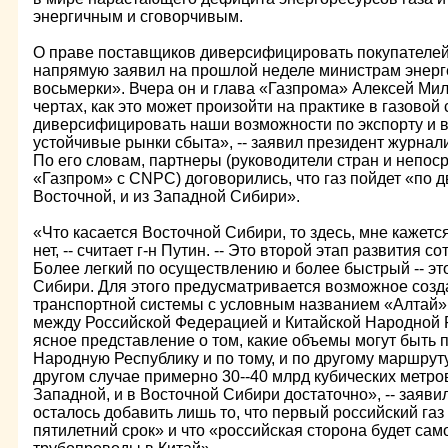
энергичным и сговорчивым.
О праве поставщиков диверсифицировать покупателей 
напрямую заявил на прошлой неделе министрам энерг
восьмерки». Вчера он и глава «Газпрома» Алексей Ми
чертах, как это может произойти на практике в газово
диверсифицировать наши возможности по экспорту и 
устойчивые рынки сбыта», -- заявил президент журнал
По его словам, партнеры (руководители стран и непос
«Газпром» с CNPC) договорились, что газ пойдет «по 
Восточной, и из Западной Сибири».
«Что касается Восточной Сибири, то здесь, мне кажетс
нет, -- считает г-н Путин. -- Это второй этап развития с
Более легкий по осуществлению и более быстрый -- эт
Сибири. Для этого предусматривается возможное соз
транспортной системы с условным названием «Алтай»
между Российской Федерацией и Китайской Народной Р
ясное представление о том, какие объемы могут быть 
Народную Республику и по тому, и по другому маршруту, -
другом случае примерно 30--40 млрд кубических метров 
Западной, и в Восточной Сибири достаточно», -- заяви
осталось добавить лишь то, что первый российский га
пятилетний срок» и что «российская сторона будет сам