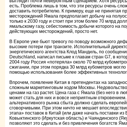
выглядит почти невероятным сценарием. Хотя ресурсы
есть. Проблема лишь в том, что эти ресурсы очень сло
доставить потребителю. К примеру, еще не принятая 
месторождений Ямала предполагает добычу на полуос
только к 2030 году и стоит при этом более 70 млрд до
ямальскому газу, себестоимость добычи которого на п
действующих месторождений, просто нет.
В Европе уже бьют тревогу по поводу возможного дефи
высокие потери при транзите. Исполнительный дирек
энергетического агентства Клод Мандиль, по сообщению
Deutschland, написал письме к главам стран G7, в кото
2004 году Россия «потеряла» около 70 млрд кубометро
сжигании, при этом порядка 30 млрд кубометров могло
помощью использования более эффективных технолог
Впрочем, появление Китая в претендентах на западнос
сложным маркетинговым ходом Москвы. Недовольство
ценами на газ растет. Цена газа с Ямала (без него в л
может стать для них и вовсе неприятным откровением.
альтернативного рынка сбыта должно сделать европей
сговорчивыми. При этом ничто не мешает впоследствии
этапа» поставок в Китай (или даже начать поставки из
Ковыктинского (Иркутская область) и Чаяндинского (Я
позволяют это сделать и без привлечения богатств Ям