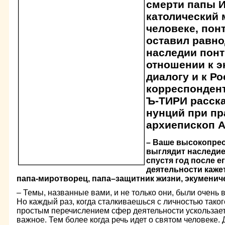
смерти папы И
католический 
человеке, пон
оставил равн
наследии понт
отношении к 
диалогу и к Р
корреспонден
Ъ-ТИРИ расска
нунций при пр
архиепископ 
– Ваше высокопрео
выглядит наследие
спустя год после е
деятельности каже
папа-миротворец, папа–защитник жизни, экуменич
– Темы, названные вами, и не только они, были очень 
Но каждый раз, когда сталкиваешься с личностью таког
простым перечислением сфер деятельности ускользает
важное. Тем более когда речь идет о святом человеке. 