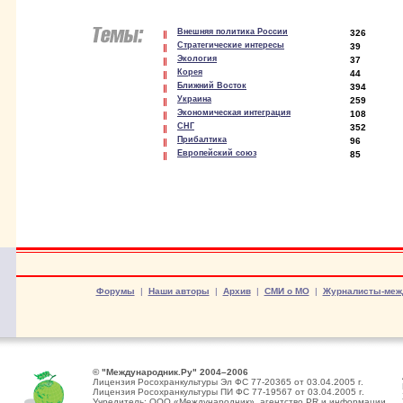
Внешняя политика России
326
Стратегические интересы
39
Экология
37
Корея
44
Ближний Восток
394
Украина
259
Экономическая интеграция
108
СНГ
352
Прибалтика
96
Европейский союз
85
Форумы
|
Наши авторы
|
Архив
|
СМИ о МО
|
Журналисты-меж
© "Международник.Ру" 2004–2006
Лицензия Росохранкультуры Эл ФС 77-20365 от 03.04.2005 г.
Лицензия Росохранкультуры ПИ ФС 77-19567 от 03.04.2005 г.
Учредитель: ООО «Международник», агентство PR и информации