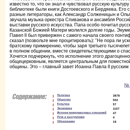
известно то, что он знал и чувствовал русскую культуру
библиотеке были книги Достоевского и Бердяева. Его 
разные литераторы, как Александр Солженицын и Ольг
звучала музыка оркестра Спивакова и ансамбля Росси
выставки русского искусства. Папа особо почитал русс
Казанской Божией Матери молился долгие годы. Экум
Павел II был привержен с самого начала своего понтиф
сказал (позвольте мне процитировать): "Не пора ли ус
братскому примирению, чтобы заря третьего тысячелет
в полном общении, вместе свидетельствующими о спа
Хочется подчеркнуть, что исполнение этого драгоценн
общецерковным, является центральным для поместной
общины. Это – главный завет Иоанна Павла II русским
№ 
Политика
3878
Общество
502
Культура
57
Экономика
1107
История международных отношений
47
Речи и выступления
4
Образование
18