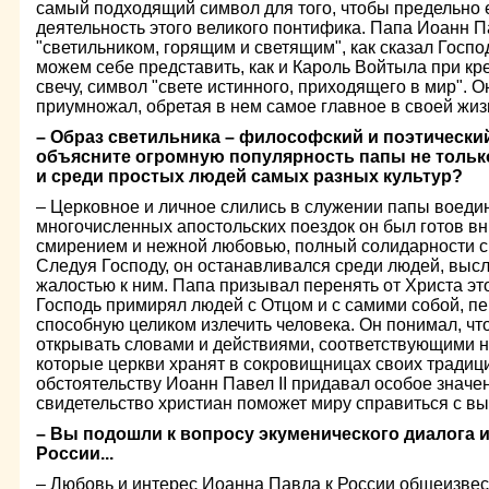
самый подходящий символ для того, чтобы предельно 
деятельность этого великого понтифика. Папа Иоанн 
"светильником, горящим и светящим", как сказал Госп
можем себе представить, как и Кароль Войтыла при к
свечу, символ "свете истинного, приходящего в мир". Он
приумножал, обретая в нем самое главное в своей жиз
– Образ светильника – философский и поэтически
объясните огромную популярность папы не только
и среди простых людей самых разных культур?
– Церковное и личное слились в служении папы воеди
многочисленных апостольских поездок он был готов в
смирением и нежной любовью, полный солидарности с т
Следуя Господу, он останавливался среди людей, выс
жалостью к ним. Папа призывал перенять от Христа эт
Господь примирял людей с Отцом и с самими собой, пе
способную целиком излечить человека. Он понимал, чт
открывать словами и действиями, соответствующими н
которые церкви хранят в сокровищницах своих традиц
обстоятельству Иоанн Павел II придавал особое значе
свидетельство христиан поможет миру справиться с в
– Вы подошли к вопросу экуменического диалога 
России...
– Любовь и интерес Иоанна Павла к России общеизвес