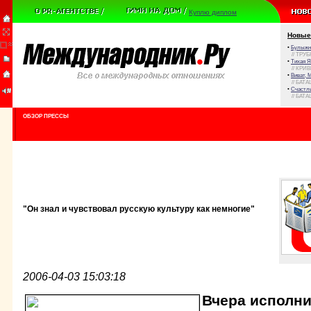
Куплю диплом
Новые
•
Булыжни
// ТРУ
•
Тихая Я
// КРИ
•
Виват, 
// БАТА
•
Счастли
// БАТА
ОБЗОР ПРЕССЫ
"Он знал и чувствовал русскую культуру как немногие"
2006-04-03 15:03:18
Вчера исполни