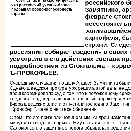
российского б
Замятнина, ар
феврале Стокг
несостоятельн
занимавшийся
картофеля, бы
стражи. Следс
россиянин собирал сведения о своих к
усмотрело в его действиях состава пр
подробностями из Стокгольма – корр
Ъ-ПРОКОФЬЕВ.
Очередные слушания по делу Андрея Замятнина были 
Однако шведская прокуратура решила этой даты не до
проинформировала суд о том, что к положенному сроку 
сведения, подтверждающие шпионский характер деятел
Вчера шведские власти отпустили господина Замятнин
"Кроноберг", сняв с него все обвинения.
О том, что его признали невиновным, Андрей Замятнин
минут до выхода из тюрьмы. Ему сказали, что состоитс
Саломонсон, а защитник с порога объявила о решении 