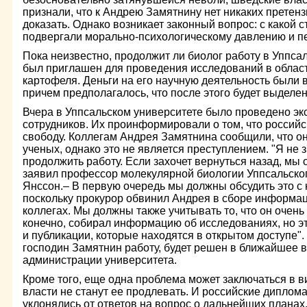
признали, что к Андрею Замятнину нет никаких претенз
доказать. Однако возникает законный вопрос: с какой с
подвергали морально-психологическому давлению и 
Пока неизвестно, продолжит ли биолог работу в Уппсал
был приглашен для проведения исследований в област
картофеля. Деньги на его научную деятельность были 
причем предполагалось, что после этого будет выделен
Вчера в Уппсальском университете было проведено эк
сотрудников. Их проинформировали о том, что россий
свободу. Коллегам Андрея Замятнина сообщили, что он
ученых, однако это не является преступлением. "Я не 
продолжить работу. Если захочет вернуться назад, мы 
заявил профессор молекулярной биологии Уппсальског
Янссон.– В первую очередь мы должны обсудить это с
поскольку прокурор обвинил Андрея в сборе информац
коллегах. Мы должны также учитывать то, что он очень
конечно, собирал информацию об исследованиях, но 
и публикации, которые находятся в открытом доступе".
господин Замятнин работу, будет решен в ближайшее 
администрации университета.
Кроме того, еще одна проблема может заключаться в в
власти не станут ее продлевать. И российские диплома
уклонялись от ответов на вопрос о дальнейших планах