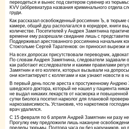
переодеться и вынес под свитером сувенир из тюрьмы:
KVV (аббревиатура названия криминального отдела сл
груди.
Как рассказал освобожденный россиянин Ъ, в тюрьме 
камере, общий душ располагался в коридоре, книги в
количестве. Посетителей у Андрея Замятнина практиче
времени ему разрешали свидание лишь с представител
Поддерживал арестованного россиянина начальник кон
Стокгольме Сергей Таратенков: он приносил вырезки из
На всех допросах присутствовали переводчик, адвокат
По словам Андрея Замятнина, следователи задавали о
как работают исследователи и какими правилами регул
Замятнин и его коллеги, которых вызывали на допросы
они контактируют с коллегами и как узнают новости в 
В первый день после ареста к простуженному Андрею
шведского доктора, который не нашел у пациента ника
не выдал никаких лекарств от насморка и повышенной
сутки биолога посетил нарколог для плановой проверк
наркозависимость. Установив, что наркотиков господин
врач удалился.
С 15 февраля по 6 апреля Андрей Замятнин ни разу не
Прогулку ему предложили лишь накануне освобождения
пределы тюрьмы. Полтора часа он без наручников, но