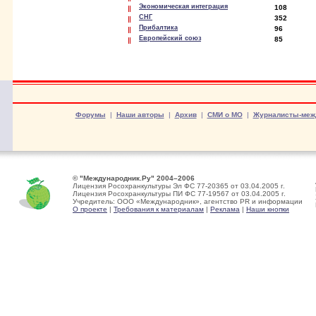
Экономическая интеграция
108
СНГ
352
Прибалтика
96
Европейский союз
85
Форумы
|
Наши авторы
|
Архив
|
СМИ о МО
|
Журналисты-меж
© "Международник.Ру" 2004–2006
Лицензия Росохранкультуры Эл ФС 77-20365 от 03.04.2005 г.
Лицензия Росохранкультуры ПИ ФС 77-19567 от 03.04.2005 г.
Учредитель: ООО «Международник», агентство PR и информации
О проекте
|
Требования к материалам
|
Реклама
|
Наши кнопки