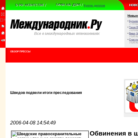
Куплю диплом
Новые
•
Булыжни
// ТРУ
•
Тихая Я
// КРИ
•
Виват, 
// БАТА
•
Счастли
// БАТА
ОБЗОР ПРЕССЫ
Шведов подвели итоги преследования
2006-04-08 14:54:49
Обвинения в 