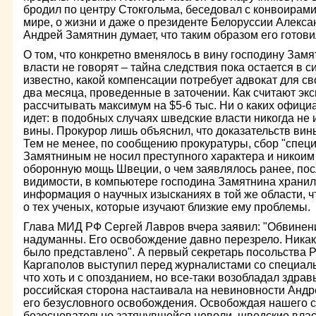
бродил по центру Стокгольма, беседовал с конвоирами
мире, о жизни и даже о президенте Белоруссии Алекс
Андрей Замятнин думает, что таким образом его готов
О том, что конкретно вменялось в вину господину Замя
власти не говорят – тайна следствия пока остается в с
известно, какой компенсации потребует адвокат для св
два месяца, проведенные в заточении. Как считают эк
рассчитывать максимум на $5-6 тыс. Ни о каких офици
идет: в подобных случаях шведские власти никогда не 
вины. Прокурор лишь объяснил, что доказательств вин
Тем не менее, по сообщению прокуратуры, сбор "спе
Замятниным не носил преступного характера и никоим
оборонную мощь Швеции, о чем заявлялось ранее, посл
видимости, в компьютере господина Замятнина хранил
информация о научных изысканиях в той же области, чт
о тех ученых, которые изучают близкие ему проблемы.
Глава МИД РФ Сергей Лавров вчера заявил: "Обвинен
надуманны. Его освобождение давно перезрело. Никако
было представлено". А первый секретарь посольства 
Каргаполов выступил перед журналистами со специал
что хоть и с опозданием, но все-таки возобладал здра
российская сторона настаивала на невиновности Андр
его безусловного освобождения. Освобождая нашего с
безосновательно затянувшейся неволи, шведские влас