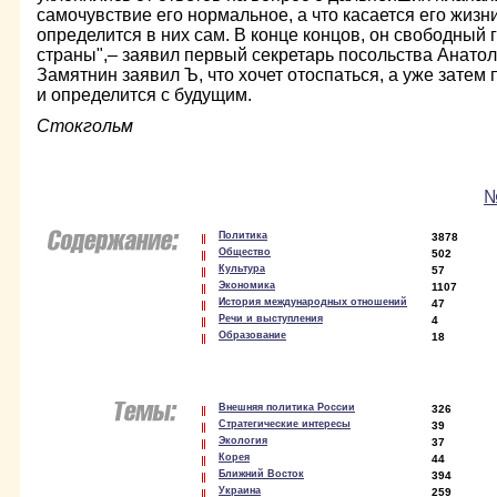
самочувствие его нормальное, а что касается его жизни
определится в них сам. В конце концов, он свободный
страны",– заявил первый секретарь посольства Анато
Замятнин заявил Ъ, что хочет отоспаться, а уже зате
и определится с будущим.
Стокгольм
№
Политика
3878
Общество
502
Культура
57
Экономика
1107
История международных отношений
47
Речи и выступления
4
Образование
18
Внешняя политика России
326
Стратегические интересы
39
Экология
37
Корея
44
Ближний Восток
394
Украина
259