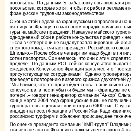
посольства. По данным Ъ, забастовку организовали ро
посольства, которые хотят, чтобы их работа регламент
французским трудовым законодательством.
С конца этой недели на французском направлении начи
пятницу во Францию в массовом порядке начинают вы
туры на майские праздники. Накануне майского турист
однодневный сбой в работе консульства приведет к н
"Если в четверг они не выдадут запланированный объ
снежного кома,– считает президент Российского союза
Шпилько.– После сбоя в четверг им надо будет в пятн
сотни паспортов. Сомневаюсь, что они с этим справятс
пределе". По данным РСТ, сейчас консульство выдает 
ежедневно. Консульство Франции заявляет, что "поста
присутствующими сотрудниками". Однако туроператоры
приведет к повторению визового кризиса двухлетней д
"Мы боимся, что это произойдет снова: наши клиенты н
консульства, а нести убытки будем мы – французы не 
потери",– говорит гендиректор компании "Анкор" Ольг
конце марта 2004 года французские визы не получили о
туроператоры оценили свои потери в €400 тыс. Спустя
инцидента посол Франции в России Жан Каде извинил
российских турфирм и объяснил происшедшее технич
По оценке президента компании "КМП-групп" Владими
три-четыре дня во Францию должны улететь около 4 тыс