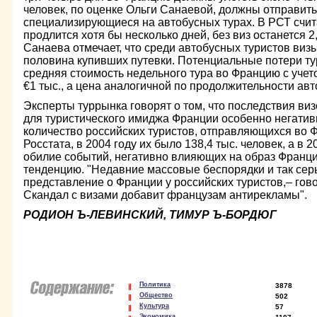
человек, по оценке Ольги Санаевой, должны отправить
специализирующиеся на автобусных турах. В РСТ счита
продлится хотя бы несколько дней, без виз останется 2
Санаева отмечает, что среди автобусных туристов виз
половина купивших путевки. Потенциальные потери ту
средняя стоимость недельного тура во Францию с учет
€1 тыс., а цена аналогичной по продолжительности авт
Эксперты туррынка говорят о том, что последствия виз
для туристического имиджа Франции особенно негатив
количество российских туристов, отправляющихся во 
Росстата, в 2004 году их было 138,4 тыс. человек, а в 2
обилие событий, негативно влияющих на образ Франци
тенденцию. "Недавние массовые беспорядки и так сер
представление о Франции у российских туристов,– гов
Скандал с визами добавит французам антирекламы".
РОДИОН Ъ-ЛЕВИНСКИЙ, ТИМУР Ъ-БОРДЮГ
Политика
3878
Общество
502
Культура
57
Экономика