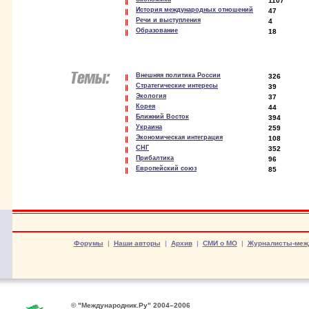
1107
История международных отношений
47
Речи и выступления
4
Образование
18
Внешняя политика России
326
Стратегические интересы
39
Экология
37
Корея
44
Ближний Восток
394
Украина
259
Экономическая интеграция
108
СНГ
352
Прибалтика
96
Европейский союз
85
Форумы
|
Наши авторы
|
Архив
|
СМИ о МО
|
Журналисты-меж
© "Международник.Ру" 2004–2006