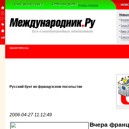
Куплю диплом
Новые
•
Булыжни
// ТРУ
•
Тихая Я
// КРИ
•
Виват, 
// БАТА
•
Счастли
// БАТА
ОБЗОР ПРЕССЫ
Русский бунт во французском посольстве
2006-04-27 11:12:49
Вчера франц