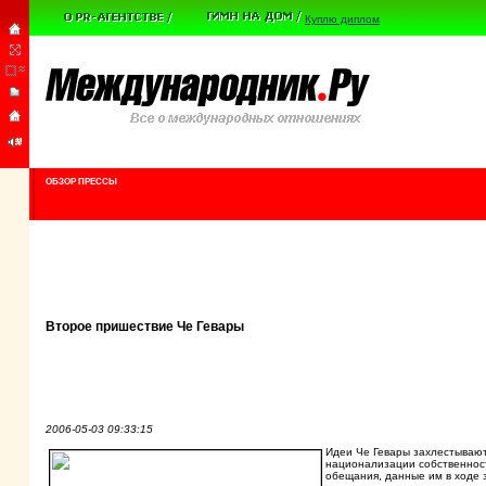
Куплю диплом
ОБЗОР ПРЕССЫ
Второе пришествие Че Гевары
2006-05-03 09:33:15
Идеи Че Гевары захлестываю
национализации собственнос
обещания, данные им в ходе 