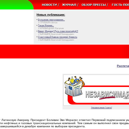
Новые публикации:
•
Булыжник преткновения...
// ТРУБКИН Антон
•
Тихая Япония...
// КРИВИЦКАЯ Наталия
•
Виват, Медвед! Русь лови позитифф!!!
// БАТАШЕВ Анатолий Геннадьевич
•
Счастливый Кавказ покоряет Кремль
// БАТАШЕВ Анатолий Геннадьевич
Распеча
"Независимая Газета"
т Латинскую Америку. Президент Боливии Эво Моралес отметил Первомай подписанием ук
ти нефтяных и газовых транснациональных компаний. Тем самым он выполнил свои предв
завершившейся в декабре кампании по выборам президента.