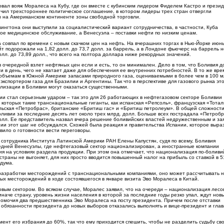
вал вояж Моралеса на Кубу, где он вместе с кубинским лидером Фиделем Кастро и прези
чил трехстороннее политическое соглашение, в котором лидеры трех стран отвергли
 на Американском континенте зоны свободной торговли.
ингтона они выступили за социалистический вариант сотрудничества, в частности, Куба
е медицинское обслуживание, а Венесуэла – поставки нефти по низким ценам.
 совпал по времени с новым скачком цен на нефть. На вчерашних торгах в Нью-Йорке июн
т подорожали на 1,82 долл. до 73,7 долл. за баррель, а в Лондоне фьючерс на баррель 
олл. до 73,89 долл., что всего на полтора доллара ниже рекордных значений.
 очередной взлет нефтяных цен если и есть, то он минимален. Дело в том, что Боливия 
и в день, чего не хватает даже для обеспечения ее внутренних потребностей. В то же вре
объемам в Южной Америке запасами природного газа, оцениваемыми в более чем в 100 м
 экспортером газа для Бразилии и Аргентины. Так что в перспективе для газового рынка эт
лизации в Боливии могут оказаться существенными.
ции стал серьезным ударом – так это для 26 работающих в нефтегазовом секторе Боливии
 которых такие транснациональные гиганты, как испанская «Репсоль», французская «Тотал
льская «Петробрас», британские «Бритиш гас» и «Бритиш петролеум». В общей сложност
оливии за последние десять лет около трех млрд. долл. Больше всех пострадала «Петробр
олл. Ее представитель назвал вчера решение боливийских властей недружественным и за
нии этот шаг не обсуждался. Схожей была реакция и правительства Испании, которое выра
вило о готовности вести переговоры.
 сотрудника Института Латинской Америки РАН Елены Капустян, судя по всему, Боливия
седней Венесуэлы, где нефтегазовый сектор национализирован, а иностранные компании
 на условиях раздела продукции. При этом она отмечает, что национализация по-боливи
траны не выгоняет, для них просто вводится повышенный налог на прибыль со ставкой в 5
дума.
х разработки месторождений с транснациональными компаниями, оно может рассчитывать 
ых месторождений в ходе состоявшегося в январе визита Эво Моралеса в Китай.
вым сектором. Во всяком случае, Моралес заявил, что на очереди – национализация лесо
иначе страну, уровень жизни населения в которой за последние годы резко упал, ждут нов
омочия два предшественника Эво Моралеса на посту президента. Причем после отставки
обязанности президента до новых выборов отказались выполнять и вице-президент и глав
нт его избрания до 60%, так что ему приходится спешить, чтобы не разделить судьбу св