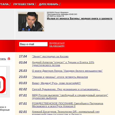
БЕККИН Ренат Ирикович
Преподаватель кафедры ЮНЕСКО
МГИМО (у) МИД РФ
Ислам от монаха Багиры: модная книга о шариате
подписаться
на рассылку
17.04
"Зенит" пострадал за Косово
тать
03.04
Андрей Алпатов "откусит" о Турции и Египта 10%
туристического потока
25.03
О книге Дмитрия Лекуха "Хардкор белого меньшинства"
23.03
"Умники и умницы": итоги четверть финалов
03.03
Виват, Медвед! Русь, лови позитифф!!!
02.02
Сергей Лукьяненко. Про уезжающих и отъезжающих...
07.01
МИД России высмеял "свободный и справедливый характер"
грузинских выборов
07.01
РОЖДЕСТВЕНСКОЕ ПОСЛАНИЕ Святейшего Патриарха
Московского и всея Руси Алексия II
аза о
ыборные
02.01
Алексей Богатуров: Технологии GR - нормальный тип
взаимодействия государства и бизнеса