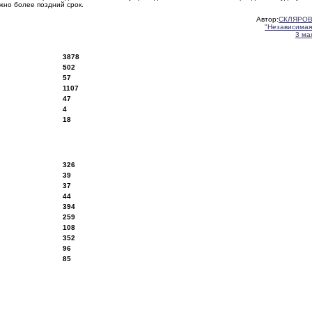
жно более поздний срок.
Автор:
СКЛЯРОВ
"Независимая
3 ма
3878
502
57
1107
47
4
18
326
39
37
44
394
259
108
352
96
85