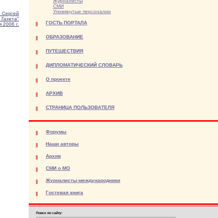
Журналисты
СМИ
Упомянутые персоналии
 Сергей
 Газета"
ГОСТЬ ПОРТАЛА
я 2006 г.
ОБРАЗОВАНИЕ
ПУТЕШЕСТВИЯ
ДИПЛОМАТИЧЕСКИЙ СЛОВАРЬ
О проекте
АРХИВ
СТРАНИЦА ПОЛЬЗОВАТЕЛЯ
Форумы
Наши авторы
Архив
СМИ о МО
Журналисты-международники
Гостевая книга
Поиск по сайту: