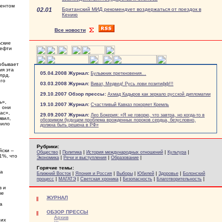
дентом
02.01
Британский МИД рекомендует воздержаться от поездок в
Кению
Все новости
ьские
нефти
добывает
мя эта
05.04.2008 Журнал:
Булыжник преткновения...
лрд.
ого
03.03.2008 Журнал:
Виват, Медвед! Русь лови позитифф!!!
29.10.2007 Обзор прессы:
Ахмад Кадыров как зеркало русской дипломатии
ь»,
19.10.2007 Журнал:
Счастливый Кавказ покоряет Кремль
и они
ас»,
29.09.2007 Журнал:
Лео Бокерия: «Я не говорю, что завтра, но когда-то в
явил,
обозримом будущем проблема врожденных пороков сердца, безусловно,
зило
должна быть решена в РФ»
Рубрики:
йски –
|
|
|
|
Общество
Политика
История международных отношений
Культура
1%, что
|
|
|
Экономика
Речи и выступления
Образование
Горячие темы:
на
|
|
|
|
|
Ближний Восток
Япония и Россия
Выборы
Юбилей
Здоровье
Болонский
|
|
|
|
|
процесс
МАГАТЭ
Светская хроника
Безопасность
Благотворительность
в и
ые
ЖУРНАЛ
а
ОБЗОР ПРЕССЫ
Архив
оих