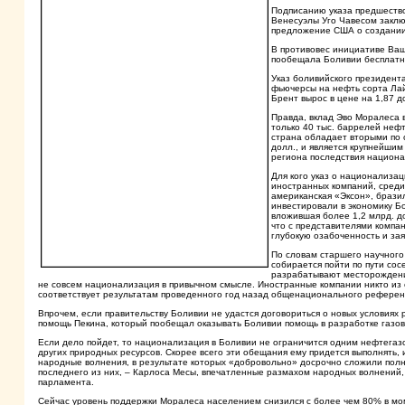
Подписанию указа предшество
Венесуэлы Уго Чавесом заклю
предложение США о создании
В противовес инициативе Ваш
пообещала Боливии бесплатно
Указ боливийского президента
фьючерсы на нефть сорта Лай
Брент вырос в цене на 1,87 д
Правда, вклад Эво Моралеса в
только 40 тыс. баррелей нефт
страна обладает вторыми по 
долл., и является крупнейшим
региона последствия национа
Для кого указ о национализа
иностранных компаний, среди
американская «Эксон», брази
инвестировали в экономику Б
вложившая более 1,2 млрд. д
что с представителями компа
глубокую озабоченность и зая
По словам старшего научного
собирается пойти по пути со
разрабатывают месторождения
не совсем национализация в привычном смысле. Иностранные компании никто из с
соответствует результатам проведенного год назад общенационального референ
Впрочем, если правительству Боливии не удастся договориться о новых условия
помощь Пекина, который пообещал оказывать Боливии помощь в разработке газов
Если дело пойдет, то национализация в Боливии не ограничится одним нефтегазо
других природных ресурсов. Скорее всего эти обещания ему придется выполнять, 
народные волнения, в результате которых «добровольно» досрочно сложили полн
последнего из них, – Карлоса Месы, впечатленные размахом народных волнений, 
парламента.
Сейчас уровень поддержки Моралеса населением снизился с более чем 80% в моме