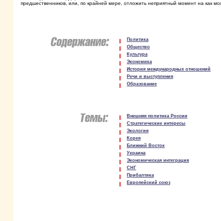
предшественников, или, по крайней мере, отложить неприятный момент на как мо
Политика
Общество
Культура
Экономика
История международных отношений
Речи и выступления
Образование
Внешняя политика России
Стратегические интересы
Экология
Корея
Ближний Восток
Украина
Экономическая интеграция
СНГ
Прибалтика
Европейский союз