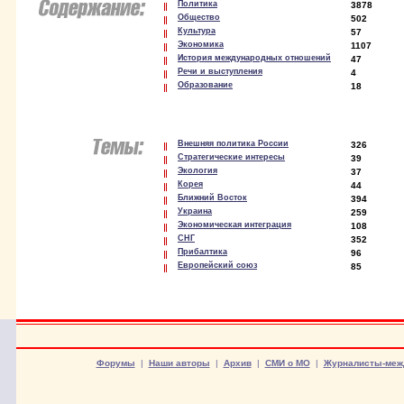
Политика
3878
Общество
502
Культура
57
Экономика
1107
История международных отношений
47
Речи и выступления
4
Образование
18
Внешняя политика России
326
Стратегические интересы
39
Экология
37
Корея
44
Ближний Восток
394
Украина
259
Экономическая интеграция
108
СНГ
352
Прибалтика
96
Европейский союз
85
Форумы
|
Наши авторы
|
Архив
|
СМИ о МО
|
Журналисты-меж