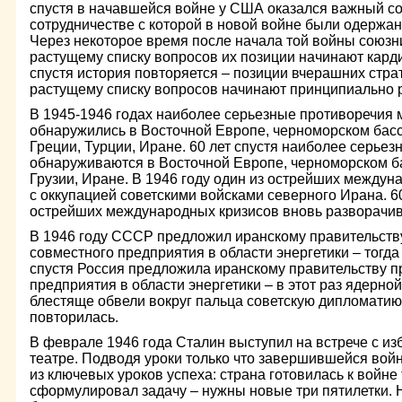
спустя в начавшейся войне у США оказался важный со
сотрудничестве с которой в новой войне были одержа
Через некоторое время после начала той войны союзн
растущему списку вопросов их позиции начинают карди
спустя история повторяется – позиции вчерашних стра
растущему списку вопросов начинают принципиально р
В 1945-1946 годах наиболее серьезные противоречи
обнаружились в Восточной Европе, черноморском басс
Греции, Турции, Иране. 60 лет спустя наиболее серье
обнаруживаются в Восточной Европе, черноморском ба
Грузии, Иране. В 1946 году один из острейших междун
с оккупацией советскими войсками северного Ирана. 60
острейших международных кризисов вновь разворачив
В 1946 году СССР предложил иранскому правительств
совместного предприятия в области энергетики – тогда
спустя Россия предложила иранскому правительству п
предприятия в области энергетики – в этот раз ядерной
блестяще обвели вокруг пальца советскую дипломатию.
повторилась.
В феврале 1946 года Сталин выступил на встрече с и
театре. Подводя уроки только что завершившейся вой
из ключевых уроков успеха: страна готовилась к войне 
сформулировал задачу – нужны новые три пятилетки.