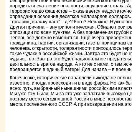
беспрецедентной внешнеэкономической конъюнктуре. 
породить впечатление опасности, ощущение страха. Ар
террористов до фашистов – оказывается недостаточн
оправдания освоения десятков миллиардов долларов.
"товарищ волк кушает". Где? Кого? Неважно. Нужно вп
Другая причина – внутриполитическая. Обидно проигр
оппозиции по всем пунктам. А без применения грубой с
Теперь все должно измениться. Еще вчера приверженно
гражданина, партии, организации, газеты принципам с
человека, открытости, толерантности приходилось терпе
такие чудаки в российской жизни. Завтра это будет не н
чудачество. Завтра это будет национальное предательс
деятельность врагов народа. А кто не с нами, с тем ясн
превращается в единый лагерь! Для начала – в военный
Конечно же, исторические параллели никогда не полны.
известно, иногда происходит и в виде фарса. Но как б
ясно: путь, выбранный нынешними российскими властям
Мы уже там были. Мы за это уже заплатили высокую це
поэтому место сегодняшней России в мире несопоста
места послевоенного СССР. А при возвращении на этот