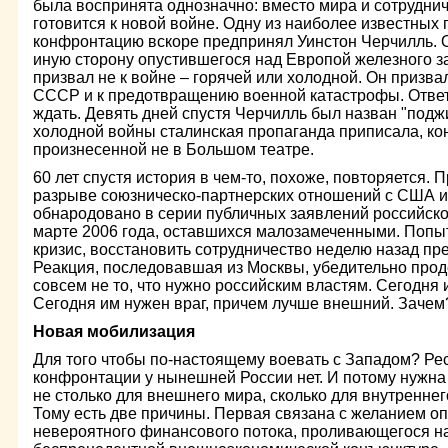
была воспринята однозначно: вместо мира и сотрудн
готовится к новой войне. Одну из наиболее известных
конфронтацию вскоре предпринял Уинстон Черчилль. О
иную сторону опустившегося над Европой железного з
призвал не к войне – горячей или холодной. Он призва
СССР и к предотвращению военной катастрофы. Ответ
ждать. Девять дней спустя Черчилль был назван "подж
холодной войны сталинская пропаганда приписала, кон
произнесенной не в Большом театре.
60 лет спустя история в чем-то, похоже, повторяется.
разрыве союзническо-партнерских отношений с США 
обнародовано в серии публичных заявлений российско
марте 2006 года, оставшихся малозамеченными. Попы
кризис, восстановить сотрудничество неделю назад пр
Реакция, последовавшая из Москвы, убедительно прод
совсем не то, что нужно российским властям. Сегодня
Сегодня им нужен враг, причем лучше внешний. Зачем
Новая мобилизация
Для того чтобы по-настоящему воевать с Западом? Ре
конфронтации у нынешней России нет. И потому нужна
не столько для внешнего мира, сколько для внутреннег
Тому есть две причины. Первая связана с желанием о
невероятного финансового потока, проливающегося на