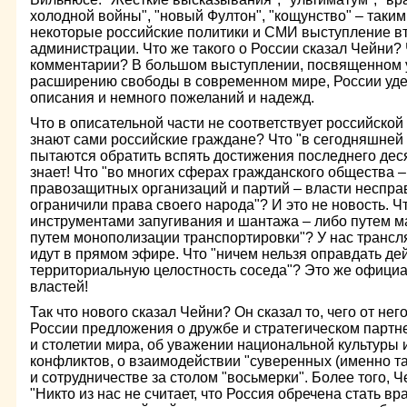
холодной войны", "новый Фултон", "кощунство" – таки
некоторые российские политики и СМИ выступление в
администрации. Что же такого о России сказал Чейни?
комментарии? В большом выступлении, посвященном 
расширению свободы в современном мире, России удел
описания и немного пожеланий и надежд.
Что в описательной части не соответствует российской
знают сами российские граждане? Что "в сегодняшне
пытаются обратить вспять достижения последнего деся
знает! Что "во многих сферах гражданского общества –
правозащитных организаций и партий – власти неспра
ограничили права своего народа"? И это не новость. Чт
инструментами запугивания и шантажа – либо путем м
путем монополизации транспортировки"? У нас трансл
идут в прямом эфире. Что "ничем нельзя оправдать д
территориальную целостность соседа"? Это же официа
властей!
Так что нового сказал Чейни? Он сказал то, чего от не
России предложения о дружбе и стратегическом партне
и столетии мира, об уважении национальной культуры
конфликтов, о взаимодействии "суверенных (именно та
и сотрудничестве за столом "восьмерки". Более того, 
"Никто из нас не считает, что Россия обречена стать в