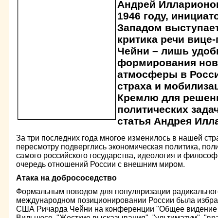
Андрей Илларионов 
1946 году, инициат
Западом выступает
критика речи вице
Чейни – лишь удоб
формирования нов
атмосферы в Росс
страха и мобилиза
Кремлю для решен
политических задач
статья Андрея Илл
За три последних года многое изменилось в нашей стр
пересмотру подверглись экономическая политика, пол
самого российского государства, идеология и философ
очередь отношений России с внешним миром.
Атака на добрососедство
Формальным поводом для популяризации радикальног
международном позиционировании России была избран
США Ричарда Чейни на конференции "Общее видение 
Вильнюсе. "Жесткие высказывания", "ультиматум", "вра