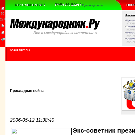
Куплю диплом
Новые
•
Булыжни
// ТРУ
•
Тихая Я
// КРИ
•
Виват, 
// БАТА
•
Счастли
// БАТА
ОБЗОР ПРЕССЫ
Прохладная война
2006-05-12 11:38:40
Экс-советник през