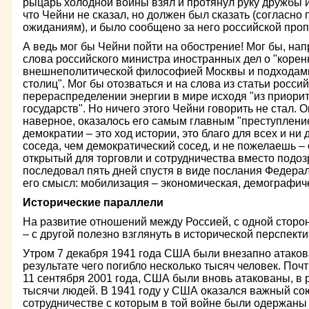
рыцарь холодной войны взял и протянул руку дружбы и
что Чейни не сказал, но должен был сказать (согласно
ожиданиям), и было сообщено за него российской проп
А ведь мог бы Чейни пойти на обострение! Мог бы, нап
слова российского министра иностранных дел о "коре
внешнеполитической философией Москвы и подходам
столиц". Мог бы отозваться и на слова из статьи росси
перераспределении энергии в мире исходя "из приори
государств". Но ничего этого Чейни говорить не стал. Он
наверное, оказалось его самым главным "преступлени
демократии – это ход истории, это благо для всех и ни 
соседа, чем демократический сосед, и не пожелаешь –
открытый для торговли и сотрудничества вместо подозр
последовал пять дней спустя в виде послания Федера
его смысл: мобилизация – экономическая, демографиче
Исторические параллели
На развитие отношений между Россией, с одной сторо
– с другой полезно взглянуть в исторической перспекти
Утром 7 декабря 1941 года США были внезапно атаков
результате чего погибло несколько тысяч человек. Почт
11 сентября 2001 года, США были вновь атакованы, в р
тысячи людей. В 1941 году у США оказался важный со
сотрудничестве с которым в той войне были одержаны 