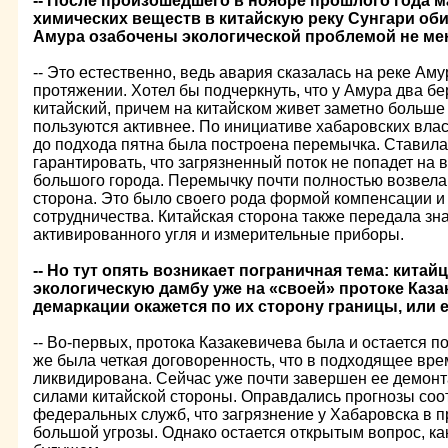
-- После произошедшего в ноябре прошлого года 
химических веществ в китайскую реку Сунгари оби
Амура озабочены экологической проблемой не мен
-- Это естественно, ведь авария сказалась на реке Ам
протяжении. Хотел бы подчеркнуть, что у Амура два бер
китайский, причем на китайском живет заметно больше
пользуются активнее. По инициативе хабаровских влас
до подхода пятна была построена перемычка. Ставила
гарантировать, что загрязненный поток не попадет на
большого города. Перемычку почти полностью возвела 
сторона. Это было своего рода формой компенсации и
сотрудничества. Китайская сторона также передала зн
активированного угля и измерительные приборы.
-- Но тут опять возникает пограничная тема: кита
экологическую дамбу уже на «своей» протоке Каза
демаркации окажется по их сторону границы, или 
-- Во-первых, протока Казакевичева была и остается п
же была четкая договоренность, что в подходящее вр
ликвидирована. Сейчас уже почти завершен ее демонт
силами китайской стороны. Оправдались прогнозы соо
федеральных служб, что загрязнение у Хабаровска в п
большой угрозы. Однако остается открытым вопрос, ка