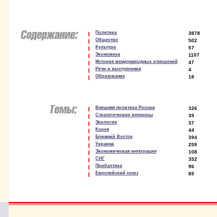
Политика
3878
Общество
502
Культура
57
Экономика
1107
История международных отношений
47
Речи и выступления
4
Образование
18
Внешняя политика России
326
Стратегические интересы
39
Экология
37
Корея
44
Ближний Восток
394
Украина
259
Экономическая интеграция
108
СНГ
352
Прибалтика
96
Европейский союз
85