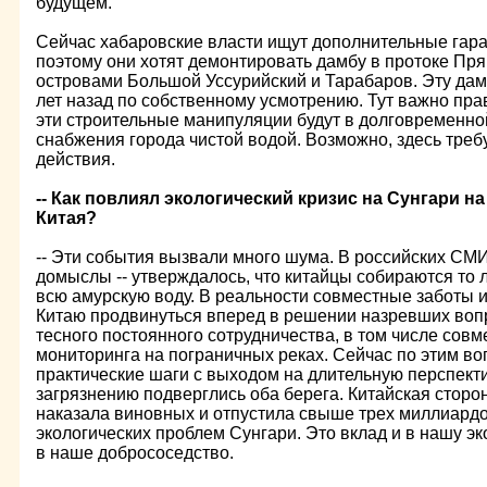
будущем.
Сейчас хабаровские власти ищут дополнительные гара
поэтому они хотят демонтировать дамбу в протоке Пр
островами Большой Уссурийский и Тарабаров. Эту дам
лет назад по собственному усмотрению. Тут важно пра
эти строительные манипуляции будут в долговременно
снабжения города чистой водой. Возможно, здесь треб
действия.
-- Как повлиял экологический кризис на Сунгари н
Китая?
-- Эти события вызвали много шума. В российских СМ
домыслы -- утверждалось, что китайцы собираются то л
всю амурскую воду. В реальности совместные заботы 
Китаю продвинуться вперед в решении назревших воп
тесного постоянного сотрудничества, в том числе совм
мониторинга на пограничных реках. Сейчас по этим во
практические шаги с выходом на длительную перспекти
загрязнению подверглись оба берега. Китайская сторо
наказала виновных и отпустила свыше трех миллиард
экологических проблем Сунгари. Это вклад и в нашу эк
в наше добрососедство.