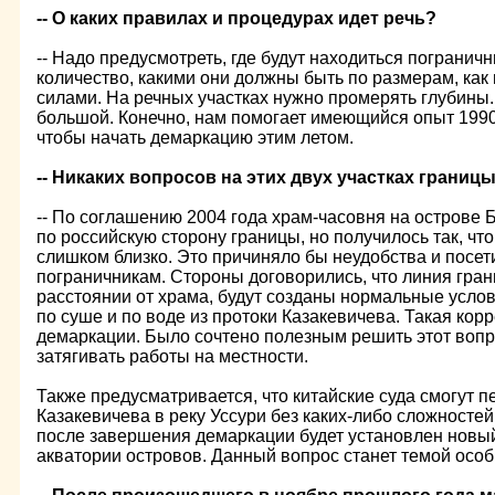
-- О каких правилах и процедурах идет речь?
-- Надо предусмотреть, где будут находиться погранич
количество, какими они должны быть по размерам, как и
силами. На речных участках нужно промерять глубины
большой. Конечно, нам помогает имеющийся опыт 1990-
чтобы начать демаркацию этим летом.
-- Никаких вопросов на этих двух участках границ
-- По соглашению 2004 года храм-часовня на острове 
по российскую сторону границы, но получилось так, чт
слишком близко. Это причиняло бы неудобства и посет
пограничникам. Стороны договорились, что линия гра
расстоянии от храма, будут созданы нормальные усло
по суше и по воде из протоки Казакевичева. Такая кор
демаркации. Было сочтено полезным решить этот вопр
затягивать работы на местности.
Также предусматривается, что китайские суда смогут п
Казакевичева в реку Уссури без каких-либо сложностей.
после завершения демаркации будет установлен новы
акватории островов. Данный вопрос станет темой осо