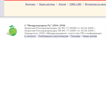
Форумы
|
Наши авторы
|
Архив
|
СМИ о МО
|
Журналисты-меж
© "Международник.Ру" 2004–2006
Лицензия Росохранкультуры Эл ФС 77-20365 от 03.04.2005 г.
Лицензия Росохранкультуры ПИ ФС 77-19567 от 03.04.2005 г.
Учредитель: ООО «Международник», агентство PR и информации
О проекте
|
Требования к материалам
|
Реклама
|
Наши кнопки