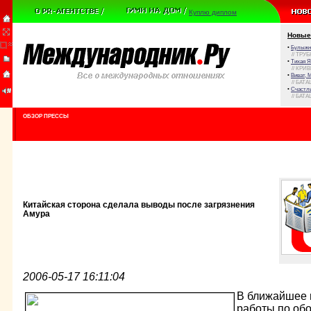
Куплю диплом
Новые
•
Булыжни
// ТРУ
•
Тихая Я
// КРИ
•
Виват, 
// БАТА
•
Счастли
// БАТА
ОБЗОР ПРЕССЫ
Китайская сторона сделала выводы после загрязнения
Амура
2006-05-17 16:11:04
В ближайшее 
работы по об