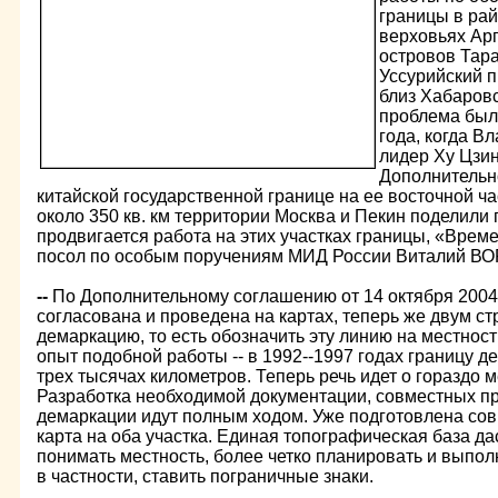
границы в ра
верховьях Арг
островов Тар
Уссурийский п
близ Хабаровс
проблема был
года, когда В
лидер Ху Цзи
Дополнительн
китайской государственной границе на ее восточной ч
около 350 кв. км территории Москва и Пекин поделили 
продвигается работа на этих участках границы, «Врем
посол по особым поручениям МИД России Виталий В
--
По Дополнительному соглашению от 14 октября 2004
согласована и проведена на картах, теперь же двум с
демаркацию, то есть обозначить эту линию на местност
опыт подобной работы -- в 1992--1997 годах границу 
трех тысячах километров. Теперь речь идет о гораздо 
Разработка необходимой документации, совместных пр
демаркации идут полным ходом. Уже подготовлена со
карта на оба участка. Единая топографическая база д
понимать местность, более четко планировать и выпол
в частности, ставить пограничные знаки.