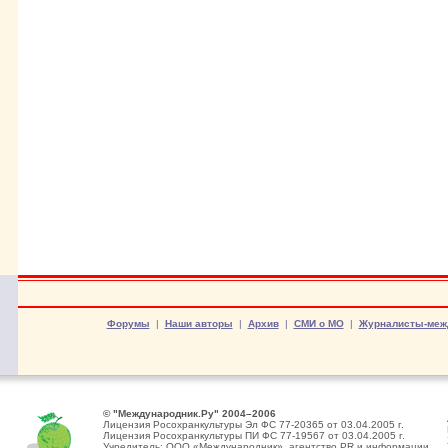
Форумы
|
Наши авторы
|
Архив
|
СМИ о МО
|
Журналисты-меж
© "Международник.Ру" 2004–2006
Лицензия Росохранкультуры Эл ФС 77-20365 от 03.04.2005 г.
Лицензия Росохранкультуры ПИ ФС 77-19567 от 03.04.2005 г.
Учредитель: ООО «Международник», агентство PR и информации