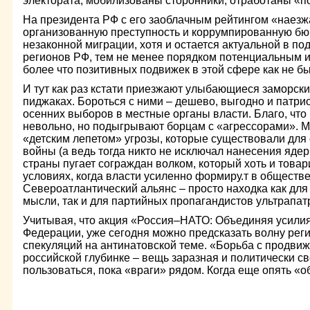
электората, мобилизованы сторонники, отработаны «п
На президента РФ с его заоблачным рейтингом «наезжа
организованную преступность и коррумпированную бю
незаконной миграции, хотя и остается актуальной в 
регионов РФ, тем не менее порядком потенциальным 
более что позитивных подвижек в этой сфере как не был
И тут как раз кстати приезжают улыбающиеся заморски
пиджаках. Бороться с ними – дешево, выгодно и патри
осенних выборов в местные органы власти. Благо, что
невольно, но подыгрывают борцам с «агрессорами». 
«детским лепетом» угрозы, которые существовали для
войны (а ведь тогда никто не исключал нанесения ядер
страны пугает сограждан волком, который хоть и товари
условиях, когда власти усиленно формиру.т в обществ
Североатлантический альянс – просто находка как для
мысли, так и для партийных пропагандистов ультрапат
Учитывая, что акция «Россия–НАТО: Объединяя усилия
Федерации, уже сегодня можно предсказать волну рег
спекуляций на антинатовской теме. «Борьба с продви
российской глубинке – вещь заразная и политически 
пользоваться, пока «враги» рядом. Когда еще опять «