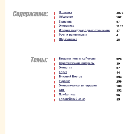
Политика
3878
Общество
502
Культура
57
Экономика
1107
История международных отношений
47
Речи и выступления
4
Образование
18
Внешняя политика России
326
Стратегические интересы
39
Экология
37
Корея
44
Ближний Восток
394
Украина
259
Экономическая интеграция
108
СНГ
352
Прибалтика
96
Европейский союз
85