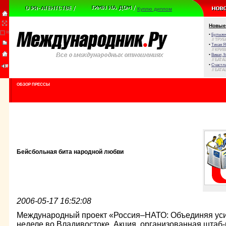
Куплю диплом
Новые
•
Булыжни
// ТРУ
•
Тихая Я
// КРИ
•
Виват, 
// БАТА
•
Счастли
// БАТА
ОБЗОР ПРЕССЫ
Бейсбольная бита народной любви
2006-05-17 16:52:08
Международный проект «Россия–НАТО: Объединяя уси
неделе во Владивостоке. Акция, организованная штаб-