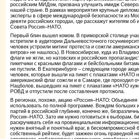
российским МИДом, призвана улучшить имидж Североа
нашей стране. В рамках мероприятия крупные диплома
эксперты в сфере международной безопасности из Мо
девяти российских городах, где расскажут жителям об
Совета Россия–НАТО.
Первый блин вышел комом. В приморской столице уча
встретили в аудитории Дальневосточного госуниверсите
человек устроили митинг протеста и сожгли американск
ветров» не нашлось). В Новосибирске, куда из Владив
флаги не жгли, но натовских и российских пропагандис
пикетчики с красными флагами и бейсбольными битами в
не пустили. В Екатеринбурге – следующем городе акци
человек, которые вышли на пикет с плакатами «НАТО н
американский флаг сожгли и в Самаре, где проходил о
Нацболов, вышедших на пикет с плакатами «НАТО хуж
РОВД и отпустили после составления протокола.
В регионах, похоже, акцию «Россия–НАТО: Объединяя
использовать по полной программе. Вождям больших и
партий в российской глубинке, конечно же, безразлич
Россия–НАТО. Зато им нужно готовиться к выборам, бит
раскручивать себя на провинциальном информационном
нужен внятный и понятный враг, в бескомпромиссной 
собственный рейтинг, будет зажжен огонь праведной н