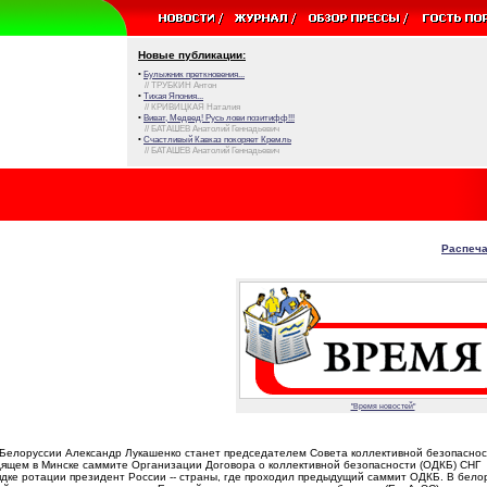
Новые публикации:
•
Булыжник преткновения...
// ТРУБКИН Антон
•
Тихая Япония...
// КРИВИЦКАЯ Наталия
•
Виват, Медвед! Русь лови позитифф!!!
// БАТАШЕВ Анатолий Геннадьевич
•
Счастливый Кавказ покоряет Кремль
// БАТАШЕВ Анатолий Геннадьевич
Распеча
"Время новостей"
Белоруссии Александр Лукашенко станет председателем Совета коллективной безопаснос
дящем в Минске саммите Организации Договора о коллективной безопасности (ОДКБ) СНГ
ядке ротации президент России -- страны, где проходил предыдущий саммит ОДКБ. В бело