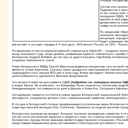
столице сегодня пр
Состав этих органи
Таджикистан и прис
те же страны плюс 
заседании ОДКБ. Эт
принять в свои ряд
департамента стран
заявку на вступлен
По сведениям «Врем
нынешних президент
концепция, опреде
будет утвержден бю
впечатляет и составит порядка 4--5 млн долл. 40% вносит Россия, по 15% -- Казах
По-прежнему остается нереализованной главная цель ЕврАзЭС -- создание полноц
концу нынешнего года, когда уровень унификации единого таможенного тарифа г
Белоруссии Андрей Кобяков, до сих пор не удается решить «проблему оптимизаци
создании таможенного союза.
Глава белорусского МИДа Сергей Мартынов выдвинул инициативу, суть которой за
является только Киргизия). Сначала нужно дождаться «выстраивания таможенного 
надеющейся стать членом ВТО уже в этом году. Вчера президент Узбекистана Кар
целесообразность сделанного Минском предложения.
Что касается повестки дня саммита ОДКБ
(подробнее см. интервью генсека ОДК
и вокруг Ирана. Не исключено, что Владимир Путин поделится с коллегами под
Ахмадинежадом, состоявшихся на днях в Шанхае и Алма-Ате. Ситуация в Афганиста
Сегодняшние саммиты состоятся в новом здании Белорусской национальной библ
президента, сооружение должно стать «национальным символом, воплощением са
В эти дни в белорусской столице предпринимаются усиленные меры безопасности.
секретарь минской милиции Олег Слепченко. Примерно за неделю жителям города
Белорусское руководство придает большое значение проведению саммитов, в то 
частью носят ритуальный характер и сводятся к тому, что стороны констатируют, 
Белоруссии гораздо более важными являются двусторонние отношения с Россией,
предстоящим повышением цены поставляемого в Белоруссию российского газа.