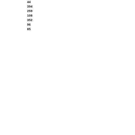
44
394
259
108
352
96
85