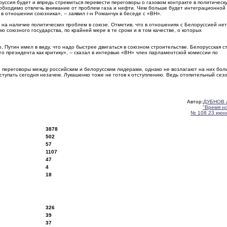
уссия будет и впредь стремиться перевести переговоры о газовом контракте в политическ
необходимо отвлечь внимание от проблем газа и нефти. Чем больше будет интеграционной
 отношении союзника», -- заявил г-н Романчук в беседе с «ВН».
а наличие политических проблем в союзе. Отметив, что в отношениях с Белоруссией нет
 союзного государства, по крайней мере в те сроки и в том качестве, о которых
 Путин имел в виду, что надо быстрее двигаться в союзном строительстве. Белорусская с
го президента как критику», -- сказал в интервью «ВН» член парламентской комиссии по
е переговоры между российским и белорусским лидерами, однако не возлагают на них бол
тступать сегодня незачем. Лукашенко тоже не готов к отступлению. Ведь отопительный сез
Автор:
ДУБНОВ 
"Время н
№ 108 23 июня
3878
502
57
1107
47
4
18
326
39
37