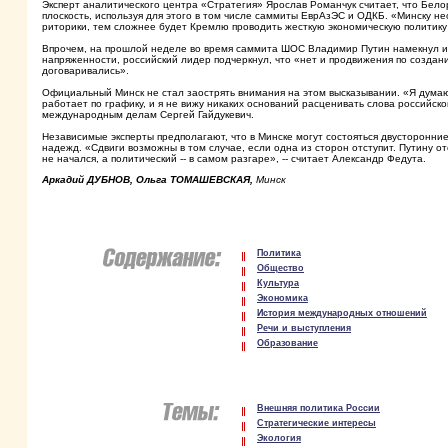
Эксперт аналитического центра «Стратегия» Ярослав Романчук считает, что Белор
плоскость, используя для этого в том числе саммиты ЕврАзЭС и ОДКБ. «Минску 
риторики, тем сложнее будет Кремлю проводить жесткую экономическую политику в
Впрочем, на прошлой неделе во время саммита ШОС Владимир Путин намекнул и н
напряженности, российский лидер подчеркнул, что «нет и продвижения по созданию
договаривались».
Официальный Минск не стал заострять внимания на этом высказывании. «Я думаю,
работает по графику, и я не вижу никаких оснований расценивать слова российско
международным делам Сергей Гайдукевич.
Независимые эксперты предполагают, что в Минске могут состояться двусторонни
надежд. «Сдвиги возможны в том случае, если одна из сторон отступит. Путину о
не начался, а политический -- в самом разгаре», -- считает Александр Федута.
Аркадий ДУБНОВ, Ольга ТОМАШЕВСКАЯ,
Минск
Политика
Общество
Культура
Экономика
История международных отношений
Речи и выступления
Образование
Внешняя политика России
Стратегические интересы
Экология