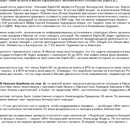
ойдет также встреча в верхах Евразийского экономического сообщества (ЕврАзЭС).
заций почти идентичен. Членами ЕврАзЭС являются Россия, Белоруссия, Казахстан, Кирги
оединившийся к ним в этом году Узбекистан. В состав ОДКБ входят, за исключением Узбеки
Армения. Однако президент Узбекистана Ислам Каримов приглашен участвовать в сегодн
о должно продемонстрировать готовность участников этого военно-политического союза 
ы Узбекистан, вышедший из организации в 1999 году. Тем не менее замдиректора первого
 СНГ российского МИДа Сергей Копыркин подчеркнул вчера, что Ташкент пока не спешит п
ие в ОДКБ. Впрочем, мало кто сомневается, что это случится в ближайшем будущем...
ени новостей», полученным из информированных источников в структурах обеих организ
ских рандеву в Минске не стоит ожидать сенсаций. На саммите ЕврАзЭС будет одобрена
ляющая стратегию развития организации и направления ее международной деятельности.
джет, возрастающий с учетом присоединения Узбекистана на 15%. Общий его объем явно
стан, Узбекистан и Белоруссия, по 7,5% вносят Таджикистан и Киргизия.
енного таможенного союза. В Минске лишь констатируют, что эту задачу планируется реш
осударств ЕврАзЭС будет доведен с нынешних 62 до 80%. Как заявил вчера вице-премьер
и транспортных тарифов на пространстве ЕврАзЭС», которая является одной из основных
ключается в том, что члены ЕврАзЭС не должны вступать в ВТО по отдельности (пока чле
союза», а в ВТО вступать всем вместе. Очевидно, что подобная тактика не в интересах Ро
имов дал понять, что не надо мешать Москве двигаться в этом направлении, подвергнув с
Б Николая Бордюжи на стр. 4)
, то важной может оказаться дискуссия по ситуации в Афг
робностями своих переговоров с президентами Ирана и Афганистана Хамидом Карзаем и М
не близка к критической, и Кабул, по сведениям «ВН», настоятельно ищет поддержки у Мо
иотеки, которое было торжественно открыто Александром Лукашенко 16 июня. По мнению
мых важных черт характера белорусского народа».
 «У нас достаточно сил и средств, чтобы поддерживать порядок», -- пообещал «ВН» пресс
 настоятельно посоветовали 23 июня воздержаться от поездок в район библиотеки.
время как независимые эксперты относятся к ним скептически. «Подобные саммиты больше
что процесс пошел», -- сказал «ВН» белорусский политолог Александр Федута. По его мнен
 которые в последнее время оставляют желать лучшего. В первую очередь это связано с