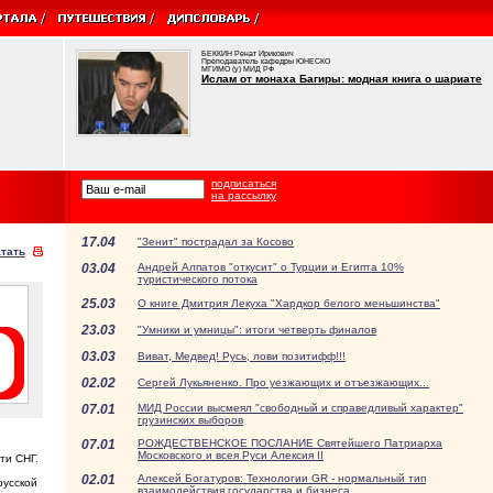
БЕККИН Ренат Ирикович
Преподаватель кафедры ЮНЕСКО
МГИМО (у) МИД РФ
Ислам от монаха Багиры: модная книга о шариате
подписаться
на рассылку
17.04
"Зенит" пострадал за Косово
тать
03.04
Андрей Алпатов "откусит" о Турции и Египта 10%
туристического потока
25.03
О книге Дмитрия Лекуха "Хардкор белого меньшинства"
23.03
"Умники и умницы": итоги четверть финалов
03.03
Виват, Медвед! Русь, лови позитифф!!!
02.02
Сергей Лукьяненко. Про уезжающих и отъезжающих...
07.01
МИД России высмеял "свободный и справедливый характер"
грузинских выборов
07.01
РОЖДЕСТВЕНСКОЕ ПОСЛАНИЕ Святейшего Патриарха
Московского и всея Руси Алексия II
ти СНГ.
02.01
Алексей Богатуров: Технологии GR - нормальный тип
русской
взаимодействия государства и бизнеса