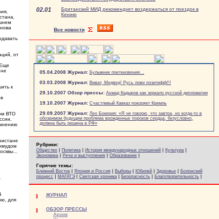
02.01
Британский МИД рекомендует воздержаться от поездок в
зия,
Кению
стана,
яшнем
снова
Все новости
одавать
аций, от
 Еще
 не
05.04.2008 Журнал:
Булыжник преткновения...
03.03.2008 Журнал:
Виват, Медвед! Русь лови позитифф!!!
ить к
29.10.2007 Обзор прессы:
Ахмад Кадыров как зеркало русской дипломатии
 в
19.10.2007 Журнал:
Счастливый Кавказ покоряет Кремль
29.09.2007 Журнал:
ном ВТО
Лео Бокерия: «Я не говорю, что завтра, но когда-то в
обозримом будущем проблема врожденных пороков сердца, безусловно,
ссии,
должна быть решена в РФ»
омнению
анистане
Рубрики:
ахмудом
|
|
|
|
Общество
Политика
История международных отношений
Культура
сквы...
|
|
|
Экономика
Речи и выступления
Образование
Горячие темы:
|
|
|
|
|
Ближний Восток
Япония и Россия
Выборы
Юбилей
Здоровье
Болонский
|
|
|
|
|
процесс
МАГАТЭ
Светская хроника
Безопасность
Благотворительность
-
й
ЖУРНАЛ
ию, для
ОБЗОР ПРЕССЫ
Архив