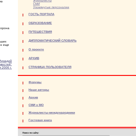
Журналисты
ую
СМИ
Упомянутые персоналии
ГОСТЬ ПОРТАЛА
ОБРАЗОВАНИЕ
торона
ПУТЕШЕСТВИЯ
ДИПЛОМАТИЧЕСКИЙ СЛОВАРЬ
ьших
он еще
О проекте
АРХИВ
Аркадий
овостей"
СТРАНИЦА ПОЛЬЗОВАТЕЛЯ
 2006 г.
Форумы
Наши авторы
Архив
СМИ о МО
Журналисты-международники
Гостевая книга
Поиск по сайту: