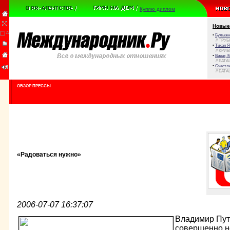
Куплю диплом
Новые
•
Булыжни
// ТРУ
•
Тихая Я
// КРИ
•
Виват, 
// БАТА
•
Счастли
// БАТА
ОБЗОР ПРЕССЫ
«Радоваться нужно»
2006-07-07 16:37:07
Владимир Пути
совершенно не