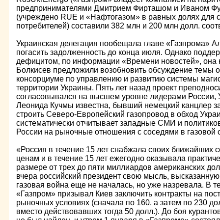
предпринимателями Дмитрием Фирташом и Иваном Фур
(учреждено RUE и «Нафтогазом» в равных долях для 
потребителей) составили 382 млн и 200 млн долл. соот
Украинская делегация пообещала главе «Газпрома» А
погасить задолженность до конца июля. Однако поддер
дефицитом, по информации «Времени новостей», она не
Болкисев предложили возобновить обсуждение темы о
консорциуме по управлению и развитию системы маги
территории Украины. Пять лет назад проект преподнос
согласовывался на высшем уровне лидерами России, 
Леонида Кучмы известна, бывший немецкий канцлер за
строить Северо-Европейский газопровод в обход Укра
систематически отчитывает западные СМИ и политиков
России на рыночные отношения с соседями в газовой 
«Россия в течение 15 лет снабжала своих ближайших 
ценам и в течение 15 лет ежегодно оказывала практич
размере от трех до пяти миллиардов американских дол
вчера российский президент свою мысль, высказанную
газовая война еще не началась, но уже назревала. В т
«Газпром» призывал Киев заключить контракты на поста
рыночных условиях (сначала по 160, а затем по 230 до
вместо действовавших тогда 50 долл.). До боя куранто