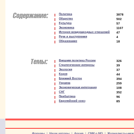
Политика
3878
Общество
502
Культура
57
Экономика
1107
История международных отношений
47
Речи и выступления
4
Образование
18
Внешняя политика России
326
Стратегические интересы
39
Экология
37
Корея
44
Ближний Восток
394
Украина
259
Экономическая интеграция
108
СНГ
352
Прибалтика
96
Европейский союз
85
Форумы
|
Наши авторы
|
Архив
|
СМИ о МО
|
Журналисты-меж