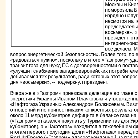
Москвы и Киев
поморозила Б
изрядно напуг
несмотря на т
председатель
восьмерке». «Я
президент, от
интернет-конф
все делаем. М
вопрос энергетической безопасности». Более того, по 
«радоваться нужно», поскольку в итоге «Газпрому» уда
транзит газа для нужд ЕС с договоренностями о постав
«улучшит снабжение западноевропейских потребителей»
добиваемся тех результатов, ради которых этот вопрос
дня «восьмерки», -- подчеркнул президент.
Вчера же в «Газпром» приезжала делегация во главе с
энергетики Украины Иваном Плачковым и утвержденны
«Нафтогаза Украины» Александром Болкисевым. Визит
отношений и не принес никаких конкретных результато
около 11 млрд кубометров дефицита в балансе газа на 
(«Газпром» отказался покупать у Туркмении газ для Ук
кубометров), а «Нафтогаз» находится в тяжелейшем 
итогам первого полугодия долги «Нафтогаза» перед п
RosUkrEnergo («Газпром» владеет компанией на парит