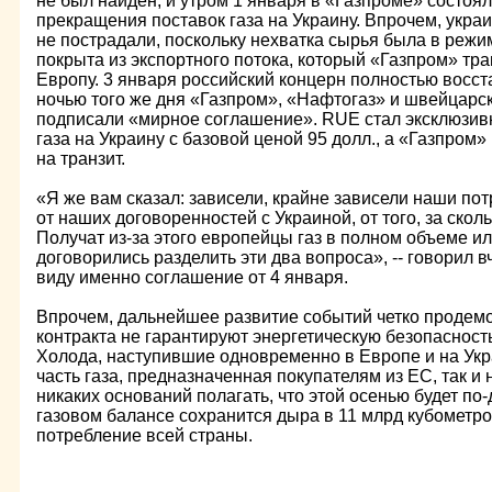
не был найден, и утром 1 января в «Газпроме» состоя
прекращения поставок газа на Украину. Впрочем, украи
не пострадали, поскольку нехватка сырья была в реж
покрыта из экспортного потока, который «Газпром» тра
Европу. 3 января российский концерн полностью восст
ночью того же дня «Газпром», «Нафтогаз» и швейцарс
подписали «мирное соглашение». RUE стал эксклюзи
газа на Украину с базовой ценой 95 долл., а «Газпром»
на транзит.
«Я же вам сказал: зависели, крайне зависели наши по
от наших договоренностей с Украиной, от того, за скол
Получат из-за этого европейцы газ в полном объеме ил
договорились разделить эти два вопроса», -- говорил 
виду именно соглашение от 4 января.
Впрочем, дальнейшее развитие событий четко продемо
контракта не гарантируют энергетическую безопасност
Холода, наступившие одновременно в Европе и на Укра
часть газа, предназначенная покупателям из ЕС, так и 
никаких оснований полагать, что этой осенью будет по-
газовом балансе сохранится дыра в 11 млрд кубометро
потребление всей страны.