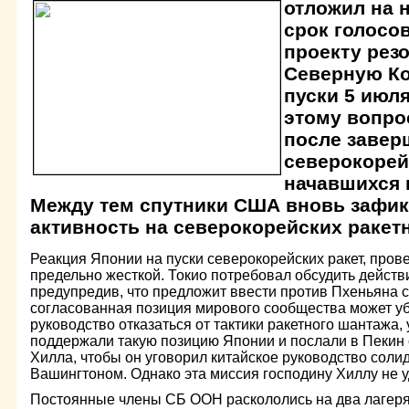
отложил на 
срок голосо
проекту рез
Северную Ко
пуски 5 июля
этому вопро
после завер
северокорей
начавшихся 
Между тем спутники США вновь зафи
активность на северокорейских ракет
Реакция Японии на пуски северокорейских ракет, пров
предельно жесткой. Токио потребовал обсудить дейст
предупредив, что предложит ввести против Пхеньяна с
согласованная позиция мирового сообщества может у
руководство отказаться от тактики ракетного шантажа
поддержали такую позицию Японии и послали в Пекин
Хилла, чтобы он уговорил китайское руководство соли
Вашингтоном. Однако эта миссия господину Хиллу не у
Постоянные члены СБ ООН раскололись на два лагеря