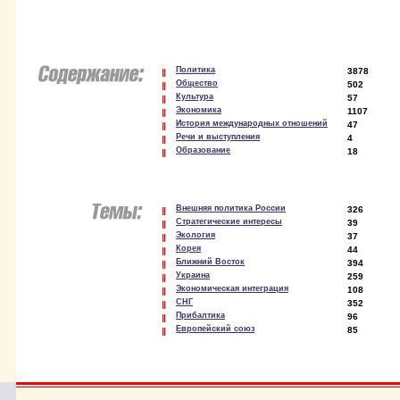
Политика
3878
Общество
502
Культура
57
Экономика
1107
История международных отношений
47
Речи и выступления
4
Образование
18
Внешняя политика России
326
Стратегические интересы
39
Экология
37
Корея
44
Ближний Восток
394
Украина
259
Экономическая интеграция
108
СНГ
352
Прибалтика
96
Европейский союз
85