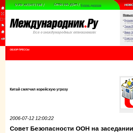
Куплю диплом
Новые
•
Булыжни
// ТРУ
•
Тихая Я
// КРИ
•
Виват, 
// БАТА
•
Счастли
// БАТА
ОБЗОР ПРЕССЫ
Китай смягчил корейскую угрозу
2006-07-12 12:00:22
Совет Безопасности ООН на заседании