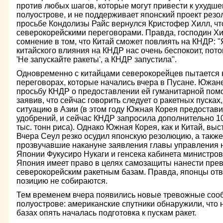
против любых шагов, которые могут привести к ухудш
полуострове, и не поддерживает японский проект резо
просьбе Кондолизы Райс вернулся Кристофер Хилл, что
северокорейскими переговорами. Правда, господин Хи
сомнение в том, что Китай сможет повлиять на КНДР: "
китайского влияния на КНДР нас очень беспокоит, пото
'Не запускайте ракеты', а КНДР запустила".
Одновременно с китайцами северокорейцев пытается 
переговорах, которые начались вчера в Пусане. Южан
просьбу КНДР о предоставлении ей гуманитарной помо
заявив, что сейчас говорить следует о ракетных пуска
ситуацию в Азии (в этом году Южная Корея предостави
удобрений, и сейчас КНДР запросила дополнительно 10
тыс. тонн риса). Однако Южная Корея, как и Китай, выс
Вчера Сеул резко осудил японскую резолюцию, а такж
прозвучавшие накануне заявления главы управления
Японии Фукусиро Нукаги и генсека кабинета министров 
Япония имеет право в целях самозащиты нанести пре
северокорейским ракетным базам. Правда, японцы отв
позицию не собираются.
Тем временем вчера появились новые тревожные соо
полуострове: американские спутники обнаружили, что 
базах опять началась подготовка к пускам ракет.