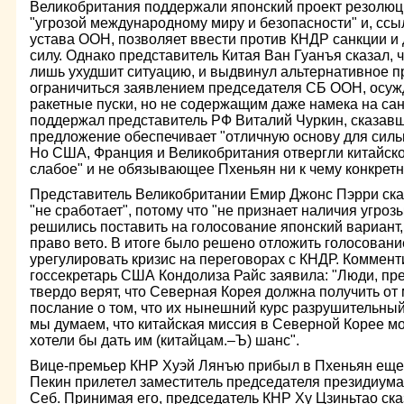
Великобритания поддержали японский проект резолюц
"угрозой международному миру и безопасности" и, ссы
устава ООН, позволяет ввести против КНДР санкции и
силу. Однако представитель Китая Ван Гуанъя сказал, 
лишь ухудшит ситуацию, и выдвинул альтернативное п
ограничиться заявлением председателя СБ ООН, ос
ракетные пуски, но не содержащим даже намека на сан
поддержал представитель РФ Виталий Чуркин, сказавш
предложение обеспечивает "отличную основу для силь
Но США, Франция и Великобритания отвергли китайск
слабое" и не обязывающее Пхеньян ни к чему конкретн
Представитель Великобритании Емир Джонс Пэрри сказ
"не сработает", потому что "не признает наличия угроз
решились поставить на голосование японский вариант,
право вето. В итоге было решено отложить голосовани
урегулировать кризис на переговорах с КНДР. Коммент
госсекретарь США Кондолиза Райс заявила: "Люди, п
твердо верят, что Северная Корея должна получить о
послание о том, что их нынешний курс разрушительный 
мы думаем, что китайская миссия в Северной Корее м
хотели бы дать им (китайцам.–Ъ) шанс".
Вице-премьер КНР Хуэй Лянъю прибыл в Пхеньян еще 
Пекин прилетел заместитель председателя президиум
Себ. Принимая его, председатель КНР Ху Цзиньтао ска