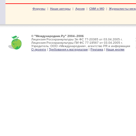
Форумы
|
Наши авторы
|
Архив
|
СМИ о МО
|
Журналисты-меж
© "Международник.Ру" 2004–2006
Лицензия Росохранкультуры Эл ФС 77-20365 от 03.04.2005 г.
Лицензия Росохранкультуры ПИ ФС 77-19567 от 03.04.2005 г.
Учредитель: ООО «Международник», агентство PR и информации
О проекте
|
Требования к материалам
|
Реклама
|
Наши кнопки