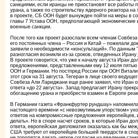
санкциями, если иранцы не приостановят все работы 
урана, а также по строительству ядерного реактора на 
в проекте, СБ ООН будет вынужден пойти на меры в со
главы 7 Устава ООН, предполагающей экономические и
военные санкции.
После того как проект разослали всем членам Совбеза 
его постоянных члена -- Россия и Китай -- пожелали д
заявили о необходимости «консультаций». По данным 
разногласия возникли из-за сроков, отведенных Ирану
В проекте говорится, что уже к началу августа Иран до
предложениями, представленными ему 12 июля пятью
ООН и Германии. Но постпред России при ООН Витали
этот срок на 31 августа. Тегеран в лице своего ведущ
Совбеза Али Лариджани еще ранее заявил, что Иран о
ответа «до 22 августа». Запад предлагает Ирану прекр
обогащению урана и приобрести взамен в Европе реак
В Германии газета «Франкфуртер рундшау» напомнила 
настоящего времени «с невозмутимым упорством» ухо
ответов на компромиссные предложения европейцев, и
делать». Но в споре насчет сроков, в которые Иран до
ответа, европейская дипломатия оказалась как бы меж
США требуют от европейцев большей твердости в спор
не торопятся давать четкое согласие на введение санк