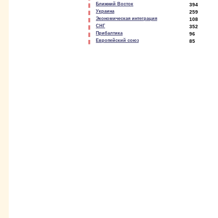
Ближний Восток
394
Украина
259
Экономическая интеграция
108
СНГ
352
Прибалтика
96
Европейский союз
85