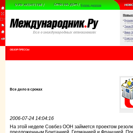
Куплю диплом
Новые
•
Булыжни
// ТРУ
•
Тихая Я
// КРИ
•
Виват, 
// БАТА
•
Счастли
// БАТА
ОБЗОР ПРЕССЫ
Все дело в сроках
2006-07-24 14:04:16
На этой неделе Совбез ООН займется проектом резолю
предложенным Британией, Германией и Францией. Про