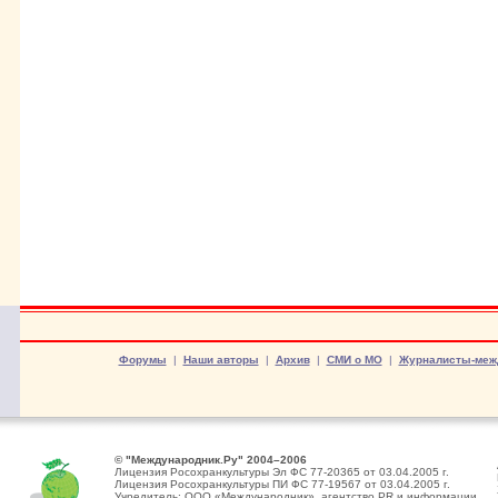
Форумы
|
Наши авторы
|
Архив
|
СМИ о МО
|
Журналисты-меж
© "Международник.Ру" 2004–2006
Лицензия Росохранкультуры Эл ФС 77-20365 от 03.04.2005 г.
Лицензия Росохранкультуры ПИ ФС 77-19567 от 03.04.2005 г.
Учредитель: ООО «Международник», агентство PR и информации