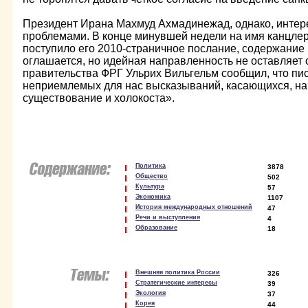
Президент Ирана Махмуд Ахмадинежад, однако, интер
проблемами. В конце минувшей недели на имя канцле
поступило его 2010-страничное послание, содержание 
оглашается, но идейная направленность не оставляет
правительства ФРГ Ульрих Вильгельм сообщил, что пи
неприемлемых для нас высказываний, касающихся, на
существование и холокоста».
Политика
3878
Общество
502
Культура
57
Экономика
1107
История международных отношений
47
Речи и выступления
4
Образование
18
Внешняя политика России
326
Стратегические интересы
39
Экология
37
Корея
44