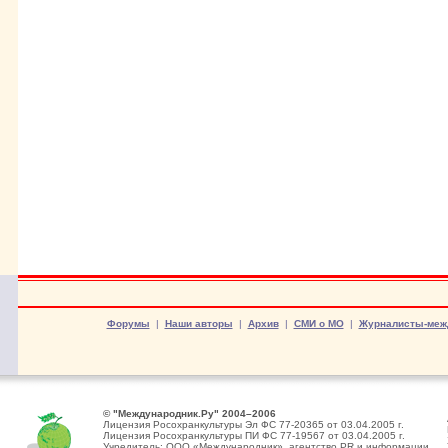
Форумы
|
Наши авторы
|
Архив
|
СМИ о МО
|
Журналисты-меж
© "Международник.Ру" 2004–2006
Лицензия Росохранкультуры Эл ФС 77-20365 от 03.04.2005 г.
Лицензия Росохранкультуры ПИ ФС 77-19567 от 03.04.2005 г.
Учредитель: ООО «Международник», агентство PR и информации