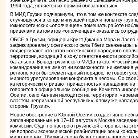
зоне конфликта, согласно решению Смешанной контрол
1994 года, является их прямой обязанностью».
В МИД Грузии подчеркнули, что в том же контексте сле
случившуюся в конце минувшей недели попытку груп
южноосетинских «ополченцев» помешать работе набл
прицелами автоматов «ополченцев» оказались сотруд
ОБСЕ в Грузии, офицеры Крист Джанна Мора и Ласло 
зафиксировали у осетинского села Тбети свежевырыты
подчеркивают, что штаб «осетинского народного ополч
территории, входящей в зону ответственности российс
батальона. Вывод грузинского МИДа таков: «Российск
командование не имеют ни возможности, ни желания у
регионе хотя бы элементарный порядок, не говоря уже
мирного урегулирования конфликта в целом». Со свое
категорически отрицают причастность к нападению на г
говорится в официальном сообщении Комитета инфор
Осетии, село Авневи находится на территории, «врем
властям непризнанной республики», к тому же нападав
стороны Грузии».
Новое обострение в Южной Осетии создает явно небл
запланированным на 17–18 августа в Москве заседан
комиссии. Судя по настрою грузинской стороны, на эт
не вопросы экономической реабилитации зоны конфлик
миротворцам. Тбилиси снова будет ставить вопрос о 