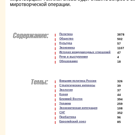
миротворческой операции.
Политика
3878
Общество
502
Культура
57
Экономика
1107
История международных отношений
47
Речи и выступления
4
Образование
18
Внешняя политика России
326
Стратегические интересы
39
Экология
37
Корея
44
Ближний Восток
394
Украина
259
Экономическая интеграция
108
СНГ
352
Прибалтика
96
Европейский союз
85