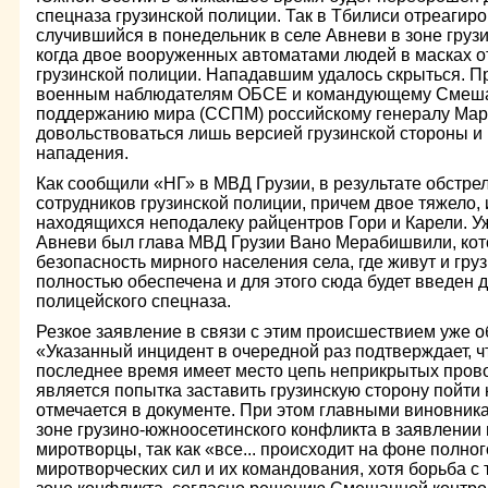
спецназа грузинской полиции. Так в Тбилиси отреагиро
случившийся в понедельник в селе Авневи в зоне груз
когда двое вооруженных автоматами людей в масках 
грузинской полиции. Нападавшим удалось скрыться. 
военным наблюдателям ОБСЕ и командующему Смеш
поддержанию мира (ССПМ) российскому генералу Мар
довольствоваться лишь версией грузинской стороны и
нападения.
Как сообщили «НГ» в МВД Грузии, в результате обстре
сотрудников грузинской полиции, причем двое тяжело,
находящихся неподалеку райцентров Гори и Карели. Уж
Авневи был глава МВД Грузии Вано Мерабишвили, кот
безопасность мирного населения села, где живут и груз
полностью обеспечена и для этого сюда будет введен 
полицейского спецназа.
Резкое заявление в связи с этим происшествием уже 
«Указанный инцидент в очередной раз подтверждает, ч
последнее время имеет место цепь неприкрытых прово
является попытка заставить грузинскую сторону пойти 
отмечается в документе. При этом главными виновник
зоне грузино-южноосетинского конфликта в заявлении
миротворцы, так как «все... происходит на фоне полно
миротворческих сил и их командования, хотя борьба с