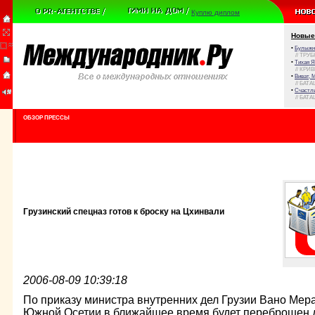
Куплю диплом
Новые
•
Булыжни
// ТРУ
•
Тихая Я
// КРИ
•
Виват, 
// БАТА
•
Счастли
// БАТА
ОБЗОР ПРЕССЫ
Грузинский спецназ готов к броску на Цхинвали
2006-08-09 10:39:18
По приказу министра внутренних дел Грузии Вано Ме
Южной Осетии в ближайшее время будет переброшен 