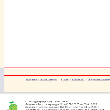
Форумы
|
Наши авторы
|
Архив
|
СМИ о МО
|
Журналисты-меж
© "Международник.Ру" 2004–2006
Лицензия Росохранкультуры Эл ФС 77-20365 от 03.04.2005 г.
Лицензия Росохранкультуры ПИ ФС 77-19567 от 03.04.2005 г.
Учредитель: ООО «Международник», агентство PR и информации