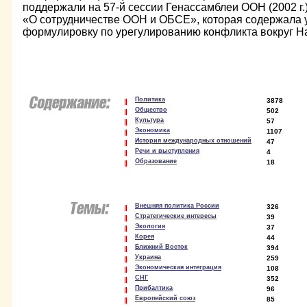
поддержали на 57-й сессии Генассамблеи ООH (2002 г.
«О сотрудничестве ООH и ОБСЕ», которая содержала
формулировку по урегулированию конфликта вокруг На
Политика
3878
Общество
502
Культура
57
Экономика
1107
История международных отношений
47
Речи и выступления
4
Образование
18
Внешняя политика России
326
Стратегические интересы
39
Экология
37
Корея
44
Ближний Восток
394
Украина
259
Экономическая интеграция
108
СНГ
352
Прибалтика
96
Европейский союз
85