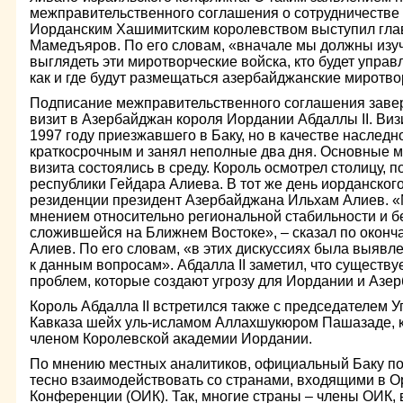
межправительственного соглашения о сотрудничестве
Иорданским Хашимитским королевством выступил гла
Мамедъяров. По его словам, «вначале мы должны изучи
выглядеть эти миротворческие войска, кто будет управ
как и где будут размещаться азербайджанские миротв
Подписание межправительственного соглашения зав
визит в Азербайджан короля Иордании Абдаллы II. Виз
1997 году приезжавшего в Баку, но в качестве наследн
краткосрочным и занял неполные два дня. Основные 
визита состоялись в среду. Король осмотрел столицу, п
республики Гейдара Алиева. В тот же день иорданског
резиденции президент Азербайджана Ильхам Алиев. «
мнением относительно региональной стабильности и бе
сложившейся на Ближнем Востоке», – сказал по оконч
Алиев. По его словам, «в этих дискуссиях была выявл
к данным вопросам». Абдалла II заметил, что существ
проблем, которые создают угрозу для Иордании и Азе
Король Абдалла II встретился также с председателем 
Кавказа шейх уль-исламом Аллахшукюром Пашазаде, ко
членом Королевской академии Иордании.
По мнению местных аналитиков, официальный Баку по
тесно взаимодействовать со странами, входящими в 
Конференции (ОИК). Так, многие страны – члены ОИК, 