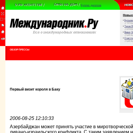
Куплю диплом
Новые
•
Булыжни
// ТРУ
•
Тихая Я
// КРИ
•
Виват, 
// БАТА
•
Счастли
// БАТА
ОБЗОР ПРЕССЫ
Первый визит короля в Баку
2006-08-25 12:10:33
Азербайджан может принять участие в миротворческо
ливано-израильского конфликта. С таким заявлением 