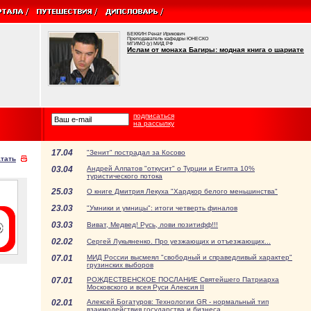
БЕККИН Ренат Ирикович
Преподаватель кафедры ЮНЕСКО
МГИМО (у) МИД РФ
Ислам от монаха Багиры: модная книга о шариате
подписаться
на рассылку
17.04
"Зенит" пострадал за Косово
тать
03.04
Андрей Алпатов "откусит" о Турции и Египта 10%
туристического потока
25.03
О книге Дмитрия Лекуха "Хардкор белого меньшинства"
23.03
"Умники и умницы": итоги четверть финалов
03.03
Виват, Медвед! Русь, лови позитифф!!!
02.02
Сергей Лукьяненко. Про уезжающих и отъезжающих...
07.01
МИД России высмеял "свободный и справедливый характер"
грузинских выборов
07.01
РОЖДЕСТВЕНСКОЕ ПОСЛАНИЕ Святейшего Патриарха
Московского и всея Руси Алексия II
02.01
Алексей Богатуров: Технологии GR - нормальный тип
взаимодействия государства и бизнеса