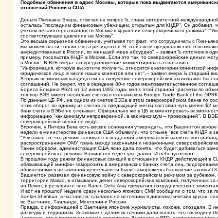
Подобные обвинения в адрес Москвы, которые пока выдвигаются американск
отношений России и США.
Деньги Пхеньяна Вчера, отвечая на вопрос Ъ, глава авторитетной международной н
осталась "последним финансовым убежищем, открытым для КНДР". Он добавил, чт
учетом незаинтересованности Москвы в крушении северокорейского режима". "Ув
соответствующее давление на Москву".
Это весьма серьезное обвинение, учитывая тот факт, что сотрудничать с Пхеньян
мы можем вести только счета резидентов. В этой связи предположение о возможн
аккредитованных в России, по меньшей мере абсурдно",– заявил Ъ источник в одн
примеру, посольства КНДР в Москве. Если это так, то северокорейские деньги м
в Москве. В ВТБ вчера это предположение комментировать отказались.
"Информация, которую вы хотите получить, относится к категории клиентской ин
юридическое лицо в числе наших клиентов или нет",– заявил вчера Ъ старший ви
Вторым возможным кандидатом на получение северокорейских активов мог бы ст
соглашений. Не секрет, что в середине 80-х годов межправительственное соглаше
Бориса Ельцина #621 от 12 июня 1992 года, вел с этой страной "расчеты по объек
тех пор ВЭБ имеет несколько счетов в пхеньянском Foreign Trade Bank of the DPRK
По данным ЦБ РФ, на одном из счетов ВЭБа в этом северокорейском банке по сост
этом оборот по одному из счетов за предыдущий месяц составил чуть менее $2 млн
банк счета в ВЭБе не открывал. Официально же в ЦБ комментировать возможность 
информацию "как минимум непроверенной, а как максимум – провокацией". В ВЭБе
северокорейской воной не ведут.
Впрочем, у Питера Бека есть веские основания утверждать, что Вашингтон вскоре
недели в министерстве финансов США объявили, что отныне "все счета КНДР в з
"Учитывая то, что режим занимается подделкой американской валюты, контрабанд
распространением ОМУ, грань между законными и незаконными северокорейскими
Таким образом, администрация США ясно дала понять, что будет добиваться замо
северокорейского режима Вашингтон ведет уже давно. И небезуспешно.
В прошлом году режим финансовых санкций в отношении КНДР, действующий в США
обязывающий минфин заморозить в американских банках счета лиц, подозреваемых
обвинениями в незаконной деятельности были заморожены банковские активы 13 
Вашингтон развязал финансовую войну с северокорейским режимом за рубежом. 
территории Макао, в отмывании денег северокорейских компаний, полученных за
на Пекин, в результате чего Banco Delta Asia прекратил сотрудничество с клиента
И вот на прошлой неделе сразу несколько японских СМИ сообщили о том, что за
Sankei Shimbun, в частности, ссылаясь на источники в дипломатических кругах, с
во Вьетнаме, Таиланде, Монголии и России.
Правда, с информацией о Вьетнаме японские журналисты, похоже, опоздали. В 
разведку и терроризм. Знакомые с делом источники дали понять, что господину Л
намекнул, что в противном случае вступление Вьетнама в ВТО, запланированное 