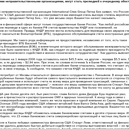
ими неправительственными организациями, могут стать прелюдией к очередному обос
еправительственной организации International Crisis Group Питер Бек заявил, что Россия
о "в США данная гипотеза рассматривается как имеющая очень высокую степень вероятно
ерен,– продолжил Питер Бек,– что уже весьма скоро Вашингтон начнет оказывать
ом в финансовой сфере могут только государственные банки России. "Как любой российски
ом переводе в один из банков РФ счетов правительства КНДР или госкомпаний, не
ом из госбанков. Правда, КНДР вполне могла использовать для перевода своих авуаров сче
огут оказаться во Внешторгбанке (ВТБ), традиционно обслуживающем счета иностранных ди
формации. Мы такого рода информацию не предоставляем, независимо от того, есть такое
це-президент ВТБ Василий Титов.
ать Внешэкономбанк (ВЭБ), в компетенцию которого входит обслуживание межправительст
ние было заключено с КНДР. ВЭБ, как следует из указа за подписью первого президента Р
там технического содействия и военно-технического сотрудничества". Как удалось выяснит
.
оянию на 1 января 2006 года оставалось около $45,5 млн, на другом – порядка $5,5 млн.
, а по другому – $2,94 млн. При этом, по словам источника Ъ в Банке России, ни один ко
перевода северокорейских счетов в российские банки отказались, заявив, что считают эт
, в свою очередь, Ъ сообщили, что никаких счетов КНДР, за исключением клиринговых, с
 потребует от Москвы отказаться от финансового сотрудничества с Пхеньяном. В конце ми
арубежных банках будут объектом самого пристального внимания и контроля со стороны С
ой наркотиков и использует счета по всему мира для проведения трансакций, связанных с
 деньгами практически невидима",– пояснил эти меры замминистра финансов Стюарт Лев
раживания абсолютно всех счетов Пхеньяна за рубежом. Тем более что охоту за деньгами
 уже более десяти лет, был ужесточен: глава Белого дома Джордж Буш подписал указ,
 в причастности к распространению ОМУ и ядерных технологий. К концу года в связи с
северокорейских компаний, такого же числа иранских и одной компании из Сирии. Паралл
Осенью 2005 года минфин США обвинил китайский банк Banco Delta Asia, действующий на
 счет контрабанды наркотиков, сигарет и производства фальшивых долларов. Вашингтон н
ми из КНДР.
 последние месяцы КНДР обзавелась новыми банковскими счетами в десяти странах мира. 
ообщило, что 23 новых банковских счета северокорейских организаций и частных лиц были 
июле в Ханое побывал замминистра финансов США Стюарт Леви, ответственный за финан
еви удалось довольно быстро добиться содействия со стороны вьетнамских властей – он п
на конец этого года, может быть отложено. Ханой, спешно проведя собственное расследов