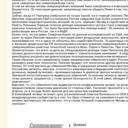
июле заморозил все северокорейские счета.
В том же месяце активы северокорейских компаний были заморожены и в филиале 
Вашингтона. По некоторым данным, американцы смогли убедить Пекин в том, что 
юаней.
Сейчас, когда от Пхеньяна отвернулся не только Ханой, но и главный союзник, П
Впрочем, подозрения США в отношении России наверняка еще более усилятся по
проблемам нераспространения, который, по сути, обвиняет Москву в содействии п
Ракеты Пхеньяна Главным тезисом доклада американского центра стало утвержде
ракетных технологий, "что было бы невозможно без помощи извне". По мнению а
работающие как в России, так и в КНДР.
Более того, не так давно Северная Корея, по данным исследователей из США, пом
ракет по морю Пхеньян перешел к поставкам ракет воздушным транспортом, приче
подчеркивается, что и здесь не обошлось без содействия России. "В некоторых сл
и желание правительства РФ контролировать распространение северокорейских р
северокорейских ракетных технологий значатся Иран, Сирия и Пакистан. При эт
Примечательно, что всего за день до обнародования доклада глава Пентагона Дон
активно делится полученными технологиями с "сомнительными режимами". А неда
минобороны расценил как демонстрацию потенциальным покупателям возможност
Таким образом, если суммировать новые американские обвинения в адрес России
развивать ракетные технологии, Пхеньян продает эти технологии другим проблем
банках. От этой картины до обвинения Москвы в нарушении режима нераспростра
Российские эксперты, впрочем, относятся к американским утверждениям скептиче
возможно, первый путинский,– прокомментировал Ъ директор Центра анализа стра
Причиной несостоятельности выдвинутых обвинений, по мнению эксперта, является
точек зрения и, разумеется, с точки зрения безопасности. В этой связи, убежден
невозможно".
Впрочем, то, что обвинения пока выдвигаются на неофициальном уровне, не дол
предшествовали серьезному давлению со стороны США. Так может произойти и на
вопросу, но и на куда более важном для них иранском направлении.
В ближайший четверг истекает срок, установленный Советом Безопасности ООН Ир
международному сообществу (а в том, что Иран откажется, не сомневается уже п
активно противиться. Не исключено, что в случае большей сговорчивости Москвы 
наоборот.
Политика