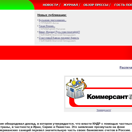
Новые публикации:
•
Булыжник преткновения...
// ТРУБКИН Антон
•
Тихая Япония...
// КРИВИЦКАЯ Наталия
•
Виват, Медвед! Русь лови позитифф!!!
// БАТАШЕВ Анатолий Геннадьевич
•
Счастливый Кавказ покоряет Кремль
// БАТАШЕВ Анатолий Геннадьевич
Распеча
"Коммерсантъ"
ия обнародовал доклад, в котором утверждается, что власти КНДР с помощью частных
траны, в частности в Иран, Сирию и Пакистан. Это заявление прозвучало на фоне
американских санкций перевел значительную часть своих банковских счетов в Россию.