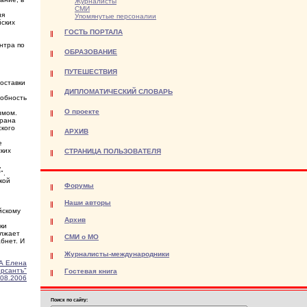
Журналисты
СМИ
ия
Упомянутые персоналии
йских
ГОСТЬ ПОРТАЛА
нтра по
ОБРАЗОВАНИЕ
и
ПУТЕШЕСТВИЯ
доставки
ДИПЛОМАТИЧЕСКИЙ СЛОВАРЬ
собность
О проекте
имом.
трана
ского
АРХИВ
е
ских
СТРАНИЦА ПОЛЬЗОВАТЕЛЯ
,
".
кой
Форумы
Наши авторы
йскому
Архив
ки
олжает
СМИ о МО
бнет. И
Журналисты-международники
А Елена
рсантъ"
Гостевая книга
.08.2006
Поиск по сайту: