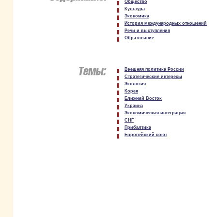
Общество
Культура
Экономика
История международных отношений
Речи и выступления
Образование
Внешняя политика России
Стратегические интересы
Экология
Корея
Ближний Восток
Украина
Экономическая интеграция
СНГ
Прибалтика
Европейский союз