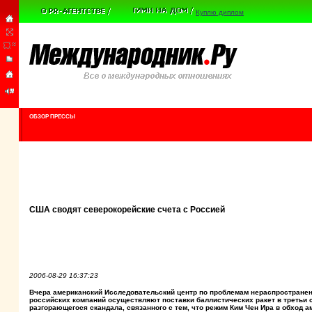
Куплю диплом
ОБЗОР ПРЕССЫ
США сводят северокорейские счета с Россией
2006-08-29 16:37:23
Вчера американский Исследовательский центр по проблемам нераспространен
российских компаний осуществляют поставки баллистических ракет в третьи с
разгорающегося скандала, связанного с тем, что режим Ким Чен Ира в обход 