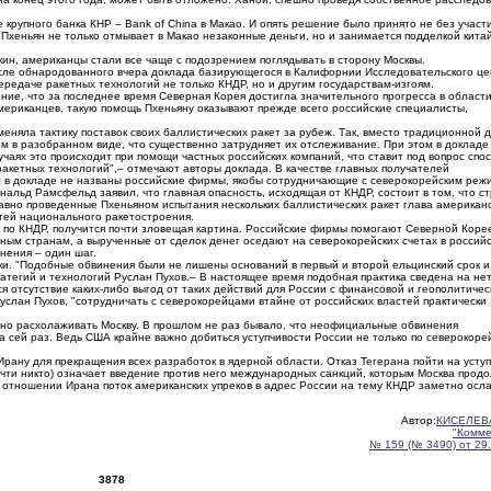
крупного банка КНР – Bank of China в Макао. И опять решение было принято не без участ
Пхеньян не только отмывает в Макао незаконные деньги, но и занимается подделкой кита
екин, американцы стали все чаще с подозрением поглядывать в сторону Москвы.
сле обнародованного вчера доклада базирующегося в Калифорнии Исследовательского це
ередаче ракетных технологий не только КНДР, но и другим государствам-изгоям.
ние, что за последнее время Северная Корея достигла значительного прогресса в област
мериканцев, такую помощь Пхеньяну оказывают прежде всего российские специалисты,
еняла тактику поставок своих баллистических ракет за рубеж. Так, вместо традиционной 
м в разобранном виде, что существенно затрудняет их отслеживание. При этом в докладе
учаях это происходит при помощи частных российских компаний, что ставит под вопрос спо
акетных технологий",– отмечают авторы доклада. В качестве главных получателей
ом в докладе не названы российские фирмы, якобы сотрудничающие с северокорейским реж
альд Рамсфельд заявил, что главная опасность, исходящая от КНДР, состоит в том, что с
вно проведенные Пхеньяном испытания нескольких баллистических ракет глава американ
ей национального ракетостроения.
 по КНДР, получится почти зловещая картина. Российские фирмы помогают Северной Коре
ным странам, а вырученные от сделок денег оседают на северокорейских счетах в россий
нения – один шаг.
ски. "Подобные обвинения были не лишены оснований в первый и второй ельцинский срок и
тегий и технологий Руслан Пухов.– В настоящее время подобная практика сведена на нет
 отсутствие каких-либо выгод от таких действий для России с финансовой и геополитичес
 Руслан Пухов, "сотрудничать с северокорейцами втайне от российских властей практически
жно расхолаживать Москву. В прошлом не раз бывало, что неофициальные обвинения
 сей раз. Ведь США крайне важно добиться уступчивости России не только по северокоре
ану для прекращения всех разработок в ядерной области. Отказ Тегерана пойти на уступ
очти никто) означает введение против него международных санкций, которым Москва прод
в отношении Ирана поток американских упреков в адрес России на тему КНДР заметно осла
Автор:
КИСЕЛЕВ
"Комме
№ 159 (№ 3490) от 29
3878