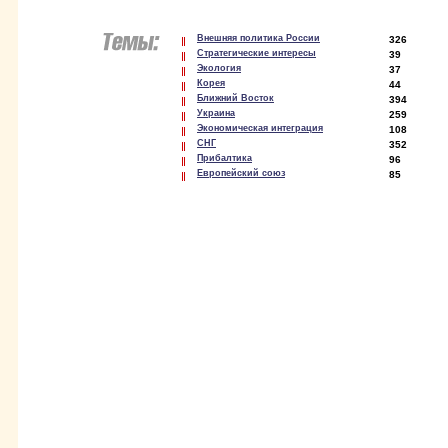
Внешняя политика России
326
Стратегические интересы
39
Экология
37
Корея
44
Ближний Восток
394
Украина
259
Экономическая интеграция
108
СНГ
352
Прибалтика
96
Европейский союз
85