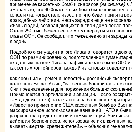
применение кассетных бомб и снарядов
(на снимке)
в 
аморально, что 90% кассетных бомб было применено в
конфликта, когда стало известно, что будет принята 
враждебных действий. Часть зарядов еще не взорвалась
жизнь людей, возвращающихся в свои дома после прек
Около 250 тыс. беженцев не могут вернуться в свои пос
главы ООН. Он сообщил, что «ежедневно эти заряды ка
людей».
Подробно о ситуации на юге Ливана говорится в докл
ООН по разминированию, подготовленном гуманитарн
их данным, на юге Ливана зафиксировано около 360 
кассетных контейнеров, каждый из которых содержит п
Как сообщил «Времени новостей» российский эксперт 
полковник Борис Уткин, "кассетные боеприпасы не отн
Они предназначены для поражения больших скоплений
Применяются в артиллерии и авиации. После раскрыти
там до двух сотен) разлетаются на большой территории 
«Известно применение США кассетных бомб во Вьетнам
массированное использование авиацией НАТО в быв
разрушения средств связи и коммуникаций. Учитывая 
действия боеприпасов, использование их в крупных н
вызвать жертвы среди жителей», -- объяснил генерал-