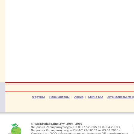
Форумы
|
Наши авторы
|
Архив
|
СМИ о МО
|
Журналисты-меж
© "Международник.Ру" 2004–2006
Лицензия Росохранкультуры Эл ФС 77-20365 от 03.04.2005 г.
Лицензия Росохранкультуры ПИ ФС 77-19567 от 03.04.2005 г.
Учредитель: ООО «Международник», агентство PR и информации