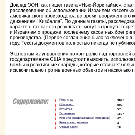
Доклад ООН, как пишет газета «Нью-Йорк таймс», ста
расследования об использовании Израилем кассетных
американского производства во время вооруженного 
движением "Хизбалла". По данным газеты, расследова
характер, так как его результаты могут затронуть се
и Израилем о продаже последнему кассетных боеприп
производства. (Первое соглашение было заключено в 1
году. Тексты документов полностью никогда не публико
Экспертам из управления по контролю над торговлей
госдепартаменте США предстоит выяснить, использов
бомбы и реактивные снаряды, которые отличает боль
исключительно против военных объектов и насколько 
Политика
3878
Общество
502
Культура
57
Экономика
1107
История международных отношений
47
Речи и выступления
4
Образование
18