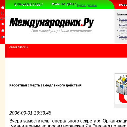
Куплю диплом
Новые
•
Булыжни
// ТРУ
•
Тихая Я
// КРИ
•
Виват, 
// БАТА
•
Счастли
// БАТА
ОБЗОР ПРЕССЫ
Кассетная смерть замедленного действия
2006-09-01 13:33:48
Вчера заместитель генерального секретаря Организа
гуманитарным вопросам норвежец Ян Эгеланд подверг 