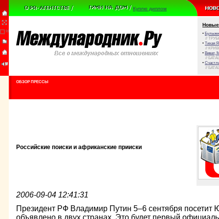
Куплю диплом
Новые
•
Булыжни
// ТРУ
•
Тихая Я
// КРИ
•
Виват, 
// БАТА
•
Счастли
// БАТА
ОБЗОР ПРЕССЫ
Российские поиски и африканские прииски
2006-09-04 12:41:31
Президент РФ Владимир Путин 5–6 сентября посетит 
объявлено в двух странах. Это будет первый официал