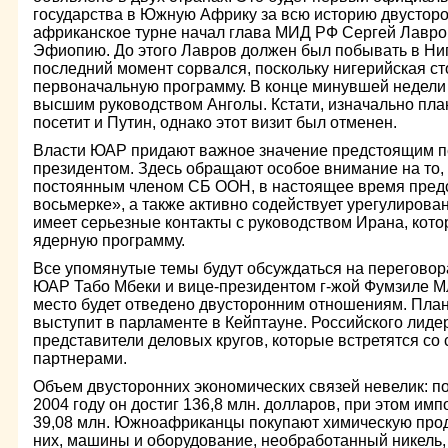
государства в Южную Африку за всю историю двусторо
африканское турне начал глава МИД РФ Сергей Лавро
Эфиопию. До этого Лавров должен был побывать в Ниге
последний момент сорвался, поскольку нигерийская ст
первоначальную программу. В конце минувшей недели 
высшим руководством Анголы. Кстати, изначально пла
посетит и Путин, однако этот визит был отменен.
Власти ЮАР придают важное значение предстоящим п
президентом. Здесь обращают особое внимание на то, 
постоянным членом СБ ООН, в настоящее время предс
восьмерке», а также активно содействует урегулирова
имеет серьезные контакты с руководством Ирана, кото
ядерную программу.
Все упомянутые темы будут обсуждаться на переговор
ЮАР Табо Мбеки и вице-президентом г-жой Фумзиле М
место будет отведено двусторонним отношениям. План
выступит в парламенте в Кейптауне. Российского лиде
представители деловых кругов, которые встретятся с
партнерами.
Объем двусторонних экономических связей невелик: 
2004 году он достиг 136,8 млн. долларов, при этом им
39,08 млн. Южноафриканцы покупают химическую прод
них, машины и оборудование, необработанный никель