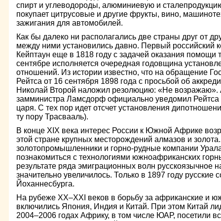
спирт и углеводороды, алюминиевую и сталепродукцию.
покупает цитрусовые и другие фрукты, вино, машинот
зажигания для автомобилей.
Как бы далеко ни располагались две страны друг от друг
между ними установились давно. Первый российский к
Кейптаун еще в 1818 году с задачей оказания помощи 
сентябре исполняется очередная годовщина установл
отношений. Из истории известно, что на обращение Го
Рейтса от 16 сентября 1898 года с просьбой об аккре
Николай Второй наложил резолюцию: «Не возражаю». А
замминистра Ламсдорф официально уведомил Рейтса
царя. С тех пор идет отсчет установления дипотношен
ту пору Трасвааль).
В конце XIX века интерес России к Южной Африке возр
этой стране крупных месторождений алмазов и золота.
золотопромышленники и горно-рудные компании Урала
познакомиться с технологиями южноафриканских горн
результате ряда эмиграционных волн русскоязычное 
значительно увеличилось. Только в 1897 году русские
Йоханнесбурга.
На рубеже XX–XXI веков в борьбу за африканские и 
включились Япония, Индия и Китай. При этом Китай ли
2004–2006 годах Африку, в том числе ЮАР, посетили в