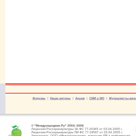
Форумы
|
Наши авторы
|
Архив
|
СМИ о МО
|
Журналисты-меж
© "Международник.Ру" 2004–2006
Лицензия Росохранкультуры Эл ФС 77-20365 от 03.04.2005 г.
Лицензия Росохранкультуры ПИ ФС 77-19567 от 03.04.2005 г.
Учредитель: ООО «Международник», агентство PR и информации