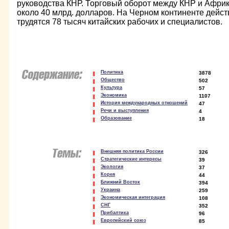
руководства КНР. Торговый оборот между КНР и Африк
около 40 млрд. долларов. На Черном континенте дейст
трудятся 78 тысяч китайских рабочих и специалистов.
Политика
3878
Общество
502
Культура
57
Экономика
1107
История международных отношений
47
Речи и выступления
4
Образование
18
Внешняя политика России
326
Стратегические интересы
39
Экология
37
Корея
44
Ближний Восток
394
Украина
259
Экономическая интеграция
108
СНГ
352
Прибалтика
96
Европейский союз
85