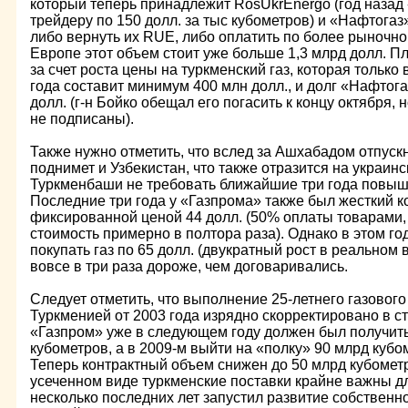
который теперь принадлежит RosUkrEnergo (год назад
трейдеру по 150 долл. за тыс кубометров) и «Нафтога
либо вернуть их RUE, либо оплатить по более рыночно
Европе этот объем стоит уже больше 1,3 млрд долл. П
за счет роста цены на туркменский газ, которая только
года составит минимум 400 млн долл., и долг «Нафтог
долл. (г-н Бойко обещал его погасить к концу октября,
не подписаны).
Также нужно отметить, что вслед за Ашхабадом отпускн
поднимет и Узбекистан, что также отразится на украи
Туркменбаши не требовать ближайшие три года повыш
Последние три года у «Газпрома» также был жесткий к
фиксированной ценой 44 долл. (50% оплаты товарами,
стоимость примерно в полтора раза). Однако в этом г
покупать газ по 65 долл. (двукратный рост в реальном 
вовсе в три раза дороже, чем договаривались.
Следует отметить, что выполнение 25-летнего газовог
Туркменией от 2003 года изрядно скорректировано в с
«Газпром» уже в следующем году должен был получить
кубометров, а в 2009-м выйти на «полку» 90 млрд кубо
Теперь контрактный объем снижен до 50 млрд кубометр
усеченном виде туркменские поставки крайне важны д
несколько последних лет запустил развитие собственн