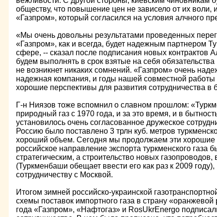
вежливости. С другой стороны, киевским чиновникам 
обществу, что повышение цен не зависело от их воли, 
«Газпром», который согласился на условия алчного пр
«Мы очень довольны результатами проведенных перегов
«Газпром», как и всегда, будет надежным партнером Т
сфере, -- сказал после подписания новых контрактов А
будем выполнять в срок взятые на себя обязательства 
не возникнет никаких сомнений. «Газпром» очень наде
надежная компания, и годы нашей совместной работы п
хорошие перспективы для развития сотрудничества в 
Г-н Ниязов тоже вспомнил о славном прошлом: «Туркм
природный газ с 1970 года, и за это время, и в бытност
установилось очень согласованное дружеское сотрудни
Россию было поставлено 3 трлн куб. метров туркменско
хороший объем. Сегодня мы продолжаем эти хорошие т
российское направление экспорта туркменского газа б
стратегическим, а строительство новых газопроводов, 
(Туркменбаши обещает ввести его как раз к 2009 году),
сотрудничеству с Москвой.
Итогом зимней российско-украинской газотранспортно
схемы поставок импортного газа в страну «оранжевой
года «Газпром», «Нафтогаз» и RosUkrEnergo подписал