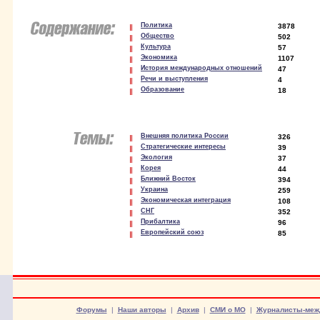
Политика
3878
Общество
502
Культура
57
Экономика
1107
История международных отношений
47
Речи и выступления
4
Образование
18
Внешняя политика России
326
Стратегические интересы
39
Экология
37
Корея
44
Ближний Восток
394
Украина
259
Экономическая интеграция
108
СНГ
352
Прибалтика
96
Европейский союз
85
Форумы
|
Наши авторы
|
Архив
|
СМИ о МО
|
Журналисты-меж