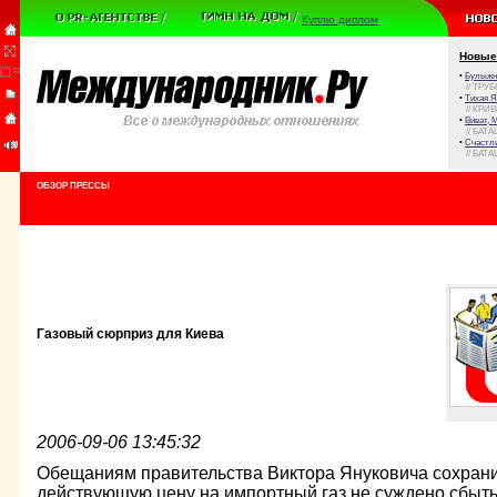
Куплю диплом
Новые
•
Булыжни
// ТРУ
•
Тихая Я
// КРИ
•
Виват, 
// БАТА
•
Счастли
// БАТА
ОБЗОР ПРЕССЫ
Газовый сюрприз для Киева
2006-09-06 13:45:32
Обещаниям правительства Виктора Януковича сохранит
действующую цену на импортный газ не суждено сбыть