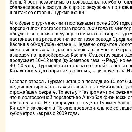
бурный рост независимого производства голубого топл
сбалансировать растущий спрос с ресурсным портфел
шантаж со стороны Туркменбаши.
Что будет с туркменскими поставками после 2009 года 
перспективах поставок газа после 2009 года гг. Милле
обсудить во время следующего визита в октябре. Тур
настаивает на расширении ветки газопровода Средняя 
Каспия в обход Узбекистана. «Недавно открытое Иоло
можно использовать для поставок газа в Россию чере
выводом на правобережье Каспия. Существующая вдол
пропускает 10--12 млрд (кубометров газа. --
Ред.
), но 
40--50 млрд. Туркменская сторона со своей стороны сво
Казахстаном договориться должны», -- цитирует г-на 
Газовая отрасль Туркменистана в последние 15 лет бы
недоинвестирована, а аудит запасов г-н Ниязов вот уж
строжайшем секрете. То есть у «Газпрома» по-прежнему
что в долгосрочной перспективе Ашхабад физически с
обязательства. Не говоря уже о том, что Туркменбаши
Китаем и заключил в Пекине предварительное соглаше
кубометров как раз с 2009 года.