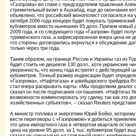
«Газпрома» во главе с председателем правления Але
стремительный визит в Ашхабад, еще до окончания ко
объявлено, что российский монополист согласился на
октября 2006 года концерн будет покупать туркменский г
кубометров вместо нынешних 65 долл. Причем новый д
2009 года, и со следующего года «Газпром» будет полу
туркменского газа, а зафиксированная вчера цена не 
что стороны договорились вернуться к обсуждению д
только через три года.
Таким образом, на границе России и Украины газ из Ту
будет стоить не дешевле 130 долл., хотя украинские ч
уверенность, что конец года встретят с действующей це
кубометров. Точный размер индексации будет определ
«Газпрома», «Нафтогаза» и швейцарского трейдера Ro
стал вчера раскрывать карты. «Мы продолжим диалог с 
сказал он после подписания соглашения. «Нафтогаз У
возможности комментировать эту сделку, так как это д
хозяйственных субъектов», -- сказал Reuters представи
А министр топлива и энергетики Юрий Бойко, которому
вести переговоры с «Газпромом» и добиться приемлем
что цена импортного газа в четвертом квартале остан
цена на уровне 95 долл. за 1 тыс. кубометров будет выд
сказал он специально на созванной пресс-конференции