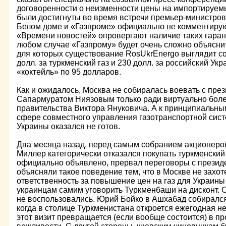
договоренности о неизменности цены на импортируемы
были достигнуты во время встречи премьер-министров
Белом доме и «Газпроме» официально не комментируют
«Времени новостей» опровергают наличие таких гаран
любом случае «Газпрому» будет очень сложно объясни
для которых существование RosUkrEnergo выглядит со
долл. за туркменский газ и 230 долл. за российский Ук
«коктейль» по 95 долларов.
Как и ожидалось, Москва не собиралась воевать с пре
Сапармуратом Ниязовым только ради виртуально боле
правительства Виктора Януковича. А к принципиальным
сфере совместного управления газотранспортной сис
Украины оказался не готов.
Два месяца назад, перед самым собранием акционеро
Миллер категорически отказался покупать туркменский г
официально объявлено, прервал переговоры с презид
объясняли такое поведение тем, что в Москве не захот
ответственность за повышение цен на газ для Украин
украинцам самим уговорить Туркменбаши на дисконт. 
не воспользовались. Юрий Бойко в Ашхабад собирался 
когда в столице Туркменистана откроется ежегодная н
этот визит превращается (если вообще состоится) в п