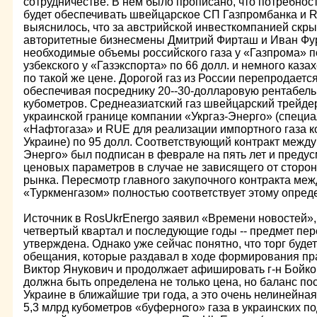
сотрудничестве. В нем было прописано, что потребнос
будет обеспечивать швейцарское СП Газпромбанка и Rai
выяснилось, что за австрийской инвесткомпанией скр
авторитетные бизнесмены Дмитрий Фирташ и Иван Фур
необходимые объемы российского газа у «Газпрома» по
узбекского у «Газэкспорта» по 66 долл. и немного каза
по такой же цене. Дорогой газ из России перепродаетс
обеспечивая посреднику 20--30-долларовую рентабель
кубометров. Среднеазиатский газ швейцарский трейдер
украинской границе компании «Укргаз-Энерго» (специ
«Нафтогаза» и RUE для реализации импортного газа 
Украине) по 95 долл. Соответствующий контракт между
Энерго» был подписан в феврале на пять лет и преду
ценовых параметров в случае не зависящего от сторо
рынка. Пересмотр главного закупочного контракта ме
«Туркменгазом» полностью соответствует этому опред
Источник в RosUkrEnergo заявил «Времени новостей», 
четвертый квартал и последующие годы -- предмет пер
утверждена. Однако уже сейчас понятно, что торг буде
обещания, которые раздавал в ходе формирования пр
Виктор Янукович и продолжает афишировать г-н Бойко
должна быть определена не только цена, но баланс пос
Украине в ближайшие три года, а это очень нелинейная
5,3 млрд кубометров «буферного» газа в украинских 