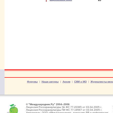
85
Форумы
|
Наши авторы
|
Архив
|
СМИ о МО
|
Журналисты-меж
© "Международник.Ру" 2004–2006
Лицензия Росохранкультуры Эл ФС 77-20365 от 03.04.2005 г.
Лицензия Росохранкультуры ПИ ФС 77-19567 от 03.04.2005 г.
Учредитель: ООО «Международник», агентство PR и информации