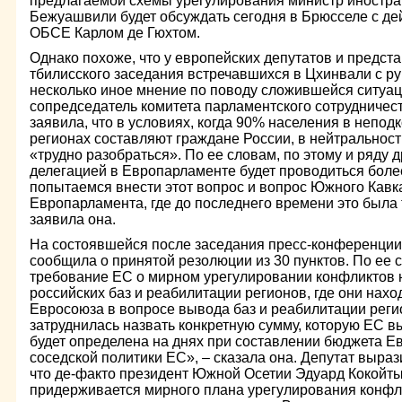
предлагаемой схемы урегулирования министр иностра
Бежуашвили будет обсуждать сегодня в Брюсселе с д
ОБСЕ Карлом де Гюхтом.
Однако похоже, что у европейских депутатов и предст
тбилисского заседания встречавшихся в Цхинвали с р
несколько иное мнение по поводу сложившейся ситуаци
сопредседатель комитета парламентского сотрудничес
заявила, что в условиях, когда 90% населения в непо
регионах составляют граждане России, в нейтральнос
«трудно разобраться». По ее словам, по этому и ряду 
делегацией в Европарламенте будет проводиться боле
попытаемся внести этот вопрос и вопрос Южного Кавка
Европарламента, где до последнего времени это была 
заявила она.
На состоявшейся после заседания пресс-конференци
сообщила о принятой резолюции из 30 пунктов. По ее 
требование ЕС о мирном урегулировании конфликтов н
российских баз и реабилитации регионов, где они нах
Евросоюза в вопросе вывода баз и реабилитации реги
затруднилась назвать конкретную сумму, которую ЕС в
будет определена на днях при составлении бюджета Е
соседской политики ЕС», – сказала она. Депутат выраз
что де-факто президент Южной Осетии Эдуард Кокойты, 
придерживается мирного плана урегулирования конфли