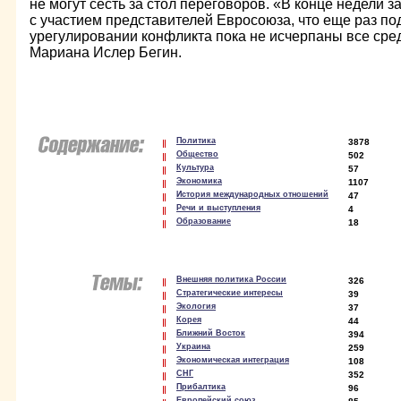
не могут сесть за стол переговоров. «В конце недели 
с участием представителей Евросоюза, что еще раз по
урегулировании конфликта пока не исчерпаны все сре
Мариана Ислер Бегин.
Политика
3878
Общество
502
Культура
57
Экономика
1107
История международных отношений
47
Речи и выступления
4
Образование
18
Внешняя политика России
326
Стратегические интересы
39
Экология
37
Корея
44
Ближний Восток
394
Украина
259
Экономическая интеграция
108
СНГ
352
Прибалтика
96
Европейский союз