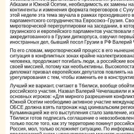
Абхазии и Южной Осетии, необходимость их замены н
контингенты и изменения формата переговоров с Суху
этой неделе эта тема звучала в рамках проходившего 
парламентского сотрудничества Евросоюз–Грузия. Сво
миротворческой перегруппировки на заседании, в кото
грузинского и европейского парламентов участвовали
аккредитованного в Грузии дипкорпуса, озвучил первы
иностранных дел, бывший посол Грузии в РФ Валерий
По его словам, миротворческий процесс в его нынеш
ситуация в конфликтных зонах крайне наэлектризован
человека, продолжают погибать люди, а российские в
своей миссией, потому как необъективны. Высокопост
дипломат призвал европейских депутатов повлиять на
урегулирования с тем, чтобы изменить ее в конструкти
Лучший же вариант, считают в Тбилиси, вообще обойти
российского участия. Назвал Валерий Чечелашвили и 
основных игроков: «Для мирного разрешения конфликт
Южной Осетии необходимо активное участие междунар
ОБСЕ должна взять патронаж над цхинвальским регион
Кульминацией же его выступления стало заявление, из 
Тбилиси готов подписать соглашение о невозобновлен
только после того, как эту территорию покинут россий
Россия, мол, только осложняет ситуацию. По информац