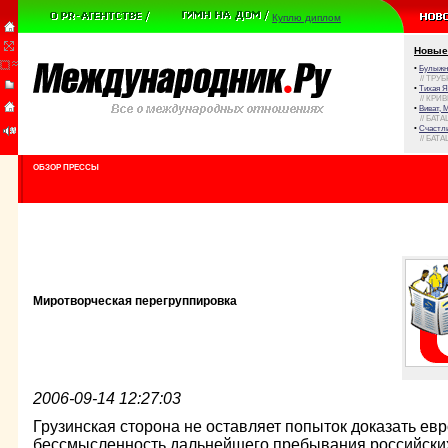
Куплю диплом
Новые
•
Булыжни
// ТРУ
•
Тихая Я
// КРИ
•
Виват, 
// БАТА
•
Счастли
// БАТА
ОБЗОР ПРЕССЫ
Миротворческая перегруппировка
2006-09-14 12:27:03
Грузинская сторона не оставляет попыток доказать е
бессмысленность дальнейшего пребывания российских