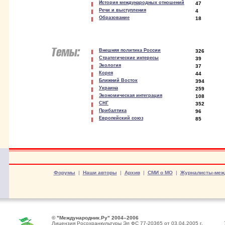
История международных отношений
47
Речи и выступления
4
Образование
18
Внешняя политика России
326
Стратегические интересы
39
Экология
37
Корея
44
Ближний Восток
394
Украина
259
Экономическая интеграция
108
СНГ
352
Прибалтика
96
Европейский союз
85
Форумы
|
Наши авторы
|
Архив
|
СМИ о МО
|
Журналисты-меж
© "Международник.Ру" 2004–2006
Лицензия Росохранкультуры Эл ФС 77-20365 от 03.04.2005 г.