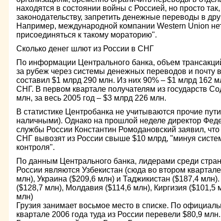
находятся в состоянии войны с Россией, но просто та
законодательству, запретить денежные переводы в дру
Например, международной компании Western Union нет
присоединяться к такому мораторию".
Сколько денег шлют из России в СНГ
По информации Центрального банка, объем трансакций
за рубеж через системы денежных переводов и почту в
составил $1 млрд 290 млн. Из них 90% – $1 млрд 162 
СНГ. В первом квартале получателям из государств С
млн, за весь 2005 год – $3 млрд 226 млн.
В статистике Центробанка не учитываются прочие пути
наличными). Однако на прошлой неделе директор Фед
службы России Константин Ромодановский заявил, что
СНГ вывозят из России свыше $10 млрд, "минуя систе
контроля".
По данным Центрального банка, лидерами среди стран
России являются Узбекистан (сюда во втором квартале
млн), Украина ($209,6 млн) и Таджикистан ($187,4 млн
($128,7 млн), Молдавия ($114,6 млн), Киргизия ($101,5
млн)
Грузия занимает восьмое место в списке. По официал
квартале 2006 года туда из России перевели $80,9 млн