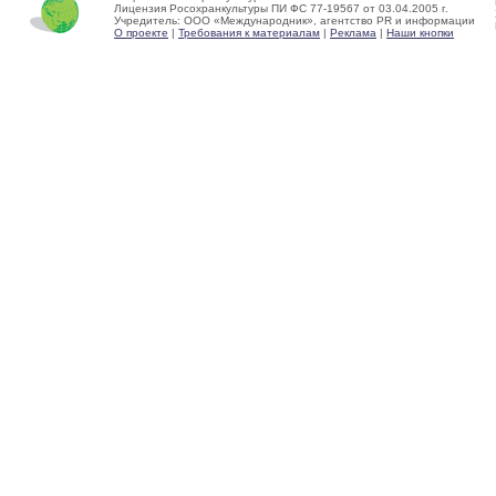
Лицензия Росохранкультуры ПИ ФС 77-19567 от 03.04.2005 г.
Учредитель: ООО «Международник», агентство PR и информации
О проекте
|
Требования к материалам
|
Реклама
|
Наши кнопки