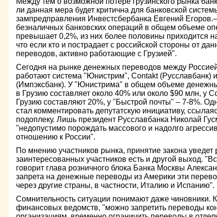
Между тем о возможной потере грузинского рынка бан
ли данная мера будет критична для банковской систем
зампредправления Инвестсбербанка Евгений Егоров.–
безналичных банковских операций в общем объеме оп
превышает 0,2%, из них более половины приходится н
что если кто и пострадает с российской стороны от дан
переводов, активно работающие с Грузией".
Сегодня на рынке денежных переводов между Россией
работают система "Юнистрим", Contakt (Русславбанк) 
(Импэксбанк). У "Юнистрима" в общем объеме денежн
в Грузию составляет около 40% или около $90 млн, у C
Грузию составляют 20%, у "Быстрой почты" – 7-8%. Одн
стал комментировать депутатскую инициативу, ссылаяс
подоплеку. Лишь президент Русславбанка Николай Гусм
"недопустимо порождать массового и надолго агресси
отношению к России".
По мнению участников рынка, принятие закона уведет 
заинтересованных участников есть и другой выход. "В
говорит глава розничного блока Банка Москвы Алекса
запрета на денежные переводы из Америки эти перев
через другие страны, в частности, Италию и Испанию".
Сомнительность ситуации понимают даже чиновники. К
финансовых ведомств, "можно запретить переводы ко
организациям, временно ограничить переводы в отдел