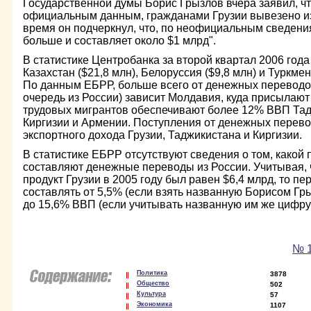
Государственной думы Борис Грызлов вчера заявил, что
официальным данным, гражданами Грузии вывезено из 
время он подчеркнул, что, по неофициальным сведения
больше и составляет около $1 млрд".
В статистике Центробанка за второй квартал 2006 года
Казахстан ($21,8 млн), Белоруссия ($9,8 млн) и Туркмен
По данным ЕБРР, больше всего от денежных переводов
очередь из России) зависит Молдавия, куда присылают
трудовых мигрантов обеспечивают более 12% ВВП Та
Киргизии и Армении. Поступления от денежных перев
экспортного дохода Грузии, Таджикистана и Киргизии.
В статистике ЕБРР отсутствуют сведения о том, какой 
составляют денежные переводы из России. Учитывая,
продукт Грузии в 2005 году был равен $6,4 млрд, то пе
составлять от 5,5% (если взять названную Борисом Г
до 15,6% ВВП (если учитывать названную им же цифру 
№ 1
Политика
3878
Общество
502
Культура
57
Экономика
1107