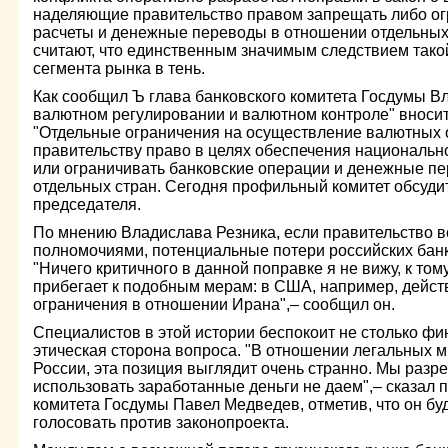
наделяющие правительство правом запрещать либо о
расчеты и денежные переводы в отношении отдельных 
считают, что единственным значимым следствием тако
сегмента рынка в тень.
Как сообщил Ъ глава банковского комитета Госдумы Вл
валютном регулировании и валютном контроле" вноситс
"Отдельные ограничения на осуществление валютных
правительству право в целях обеспечения национальн
или ограничивать банковские операции и денежные п
отдельных стран. Сегодня профильный комитет обсуди
председателя.
По мнению Владислава Резника, если правительство 
полномочиями, потенциальные потери российских банк
"Ничего критичного в данной поправке я не вижу, к том
прибегает к подобным мерам: в США, например, дейс
ограничения в отношении Ирана",– сообщил он.
Специалистов в этой истории беспокоит не столько фи
этическая сторона вопроса. "В отношении легальных 
России, эта позиция выглядит очень странно. Мы разре
использовать заработанные деньги не даем",– сказал 
комитета Госдумы Павел Медведев, отметив, что он бу
голосовать против законопроекта.