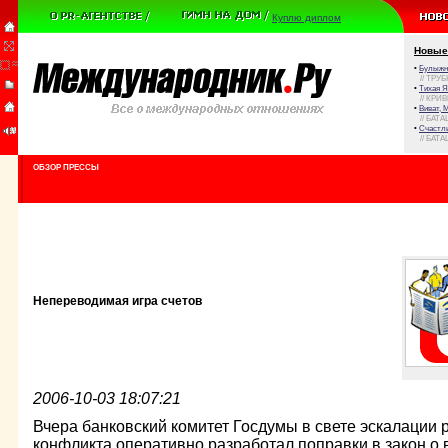
Куплю диплом
Новые
•
Булыжни
// ТРУ
•
Тихая Я
// КРИ
•
Виват, 
// БАТА
•
Счастли
// БАТА
ОБЗОР ПРЕССЫ
Непереводимая игра счетов
2006-10-03 18:07:21
Вчера банковский комитет Госдумы в свете эскалации 
конфликта оперативно разработал поправки в закон о