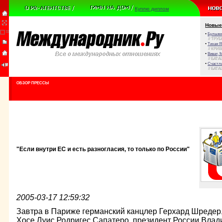
Куплю диплом
Новые
•
Булыжни
// ТРУ
•
Тихая Я
// КРИ
•
Виват, 
// БАТА
•
Счастли
// БАТА
ОБЗОР ПРЕССЫ
"Если внутри ЕС и есть разногласия, то только по России"
2005-03-17 12:59:32
Завтра в Париже германский канцлер Герхард Шредер
Хосе Луис Родригес Сапатеро, президент России Влад