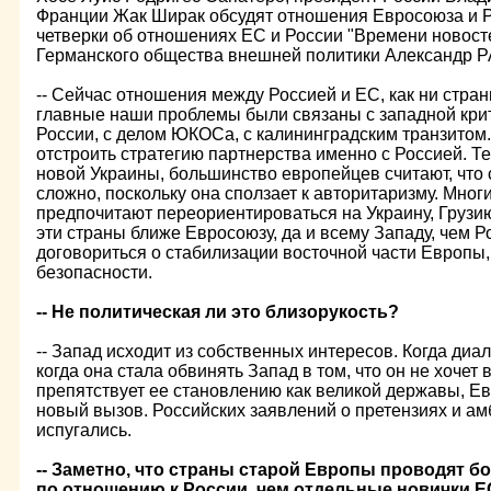
Франции Жак Ширак обсудят отношения Евросоюза и Р
четверки об отношениях ЕС и России "Времени новост
Германского общества внешней политики Александр Р
-- Сейчас отношения между Россией и ЕС, как ни странн
главные наши проблемы были связаны с западной крит
России, с делом ЮКОСа, с калининградским транзитом.
отстроить стратегию партнерства именно с Россией. Т
новой Украины, большинство европейцев считают, что 
сложно, поскольку она сползает к авторитаризму. Мног
предпочитают переориентироваться на Украину, Грузию
эти страны ближе Евросоюзу, да и всему Западу, чем Р
договориться о стабилизации восточной части Европы,
безопасности.
-- Не политическая ли это близорукость?
-- Запад исходит из собственных интересов. Когда диал
когда она стала обвинять Запад в том, что он не хочет
препятствует ее становлению как великой державы, Ев
новый вызов. Российских заявлений о претензиях и ам
испугались.
-- Заметно, что страны старой Европы проводят 
по отношению к России, чем отдельные новички Е