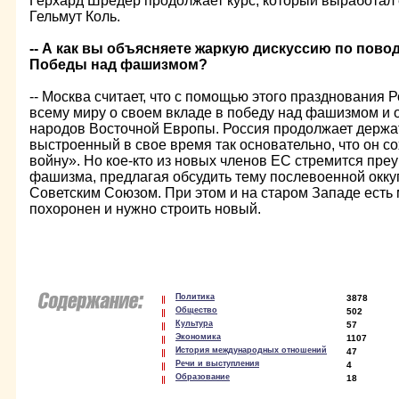
Герхард Шредер продолжает курс, который выработал
Гельмут Коль.
-- А как вы объясняете жаркую дискуссию по пово
Победы над фашизмом?
-- Москва считает, что с помощью этого празднования 
всему миру о своем вкладе в победу над фашизмом и 
народов Восточной Европы. Россия продолжает держат
выстроенный в свое время так основательно, что он с
войну». Но кое-кто из новых членов ЕС стремится пре
фашизма, предлагая обсудить тему послевоенной окк
Советским Союзом. При этом и на старом Западе есть 
похоронен и нужно строить новый.
Политика
3878
Общество
502
Культура
57
Экономика
1107
История международных отношений
47
Речи и выступления
4
Образование
18