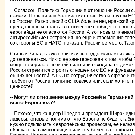
-- Согласен. Политика Германии в отношении России си
скажем, Польши или балтийских стран
.
Если внутри ЕС 
по России. Разногласий с США больше нет, иракский кр
преодоленным, трансатлантическое сообщество вновь
европейцы не опасаются России. А вот новым членам 
антироссийские настроения, но еще и стремление тепе
со стороны ЕС и НАТО, показать России ее место. Тако
Старый Запад такую политику не поддерживает и считае
договариваться. Никто не заинтересован в том, чтоб
мощь, говорила с позиций силы или отходила от демокр
Россия стремится строить отношения с ЕС на фундаме
общих ценностей. А ЕС на сотрудничество в сфере инт
требует от России принятия кодекса или, если хотите,
ценностей.
-- Могут ли отношения между Россией и Германией
всего Евросоюза?
-- Похоже, что канцлер Шредер и президент Ширак ед
лидеры, которые понимают, что Европа не будет стаби
нужно подключать к европейским процессам, ее нельзя
обрекать на самоизоляцию или тем более на конфликт