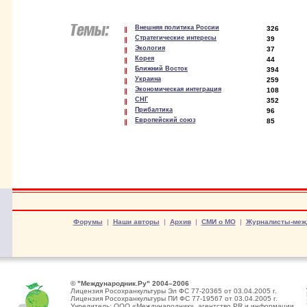
Внешняя политика России
326
Стратегические интересы
39
Экология
37
Корея
44
Ближний Восток
394
Украина
259
Экономическая интеграция
108
СНГ
352
Прибалтика
96
Европейский союз
85
Форумы
|
Наши авторы
|
Архив
|
СМИ о МО
|
Журналисты-меж
© "Международник.Ру" 2004–2006
Лицензия Росохранкультуры Эл ФС 77-20365 от 03.04.2005 г.
Лицензия Росохранкультуры ПИ ФС 77-19567 от 03.04.2005 г.
Учредитель: ООО «Международник», агентство PR и информации