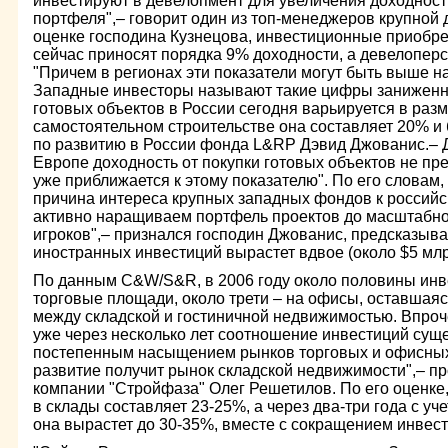
инвестируют в девелопмент для увеличения доходност
портфеля",– говорит один из топ-менеджеров крупной
оценке господина Кузнецова, инвестиционные приобре
сейчас приносят порядка 9% доходности, а девелоперс
"Причем в регионах эти показатели могут быть выше на
Западные инвесторы называют такие цифры заниженны
готовых объектов в России сегодня варьируется в раз
самостоятельном строительстве она составляет 20% и
по развитию в России фонда L&RP Дэвид Джованис.– 
Европе доходность от покупки готовых объектов не пр
уже приближается к этому показателю". По его словам,
причина интереса крупных западных фондов к российс
активно наращиваем портфель проектов до масштабн
игроков",– признался господин Джованис, предсказывая
иностранных инвестиций вырастет вдвое (около $5 млр
По данным C&W/S&R, в 2006 году около половины инв
торговые площади, около трети – на офисы, оставшаяс
между складской и гостиничной недвижимостью. Впроче
уже через несколько лет соотношение инвестиций сущ
постепенным насыщением рынков торговых и офисны
развитие получит рынок складской недвижимости",– пр
компании "Стройфаза" Олег Решетилов. По его оценке,
в склады составляет 23-25%, а через два-три года с у
она вырастет до 30-35%, вместе с сокращением инвест