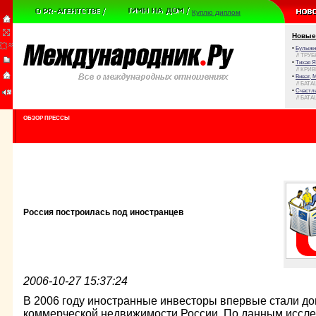
Куплю диплом
Новые
•
Булыжни
// ТРУ
•
Тихая Я
// КРИ
•
Виват, 
// БАТА
•
Счастли
// БАТА
ОБЗОР ПРЕССЫ
Россия построилась под иностранцев
2006-10-27 15:37:24
В 2006 году иностранные инвесторы впервые стали д
коммерческой недвижимости России. По данным иссл