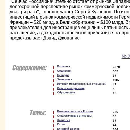
"Сейчас Россия значительно отстает от рынков Западн
долгосрочной перспективе рынок коммерческой недви
два-три раза",– предполагает Сергей Кузнецов. По ито
инвестиций в рынок коммерческой недвижимости Герм
Франции – $20 млрд, а Великобритании – $100 млрд. В
привлекателен для иностранцев еще лишь пять-шесть л
насыщение, а доходность проектов приблизится к евр
предсказывает Дэвид Джованис.
№ 2
Политика
3878
Общество
502
Культура
57
Экономика
1107
История международных отношений
47
Речи и выступления
4
Образование
18
Внешняя политика России
326
Стратегические интересы
39
Экология
37
Корея
44
Ближний Восток
394