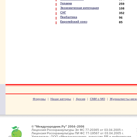
Украина
259
Экономическая интеграция
108
СНГ
352
Прибалтика
96
Европейский союз
85
Форумы
|
Наши авторы
|
Архив
|
СМИ о МО
|
Журналисты-меж
© "Международник.Ру" 2004–2006
Лицензия Росохранкультуры Эл ФС 77-20365 от 03.04.2005 г.
Лицензия Росохранкультуры ПИ ФС 77-19567 от 03.04.2005 г.
Учредитель: ООО «Международник», агентство PR и информации