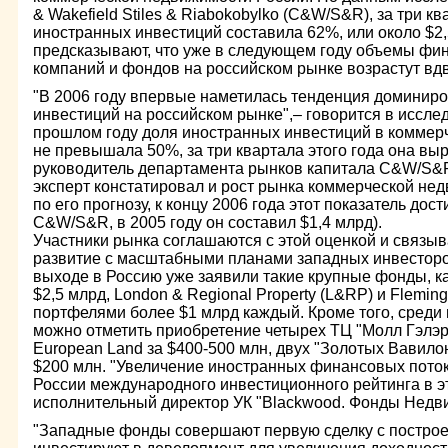
& Wakefield Stiles & Riabokobylko (C&W/S&R), за три кв
иностранных инвестиций составила 62%, или около $2,
предсказывают, что уже в следующем году объемы фи
компаний и фондов на российском рынке возрастут вд
"В 2006 году впервые наметилась тенденция доминир
инвестиций на российском рынке",– говорится в иссл
прошлом году доля иностранных инвестиций в коммер
не превышала 50%, за три квартала этого года она вы
руководитель департамента рынков капитала C&W/S&R
эксперт констатировал и рост рынка коммерческой нед
по его прогнозу, к концу 2006 года этот показатель дос
C&W/S&R, в 2005 году он составил $1,4 млрд).
Участники рынка соглашаются с этой оценкой и связ
развитие с масштабными планами западных инвесторов
выходе в Россию уже заявили такие крупные фонды, к
$2,5 млрд, London & Regional Property (L&RP) и Fleming 
портфелями более $1 млрд каждый. Кроме того, среди
можно отметить приобретение четырех ТЦ "Молл Гэлэр
European Land за $400-500 млн, двух "Золотых Вавило
$200 млн. "Увеличение иностранных финансовых пото
России международного инвестиционного рейтинга в эт
исполнительный директор УК "Blackwood. Фонды Недв
"Западные фонды совершают первую сделку с построе