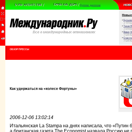
Куплю диплом
Новые
•
Булыжни
// ТРУ
•
Тихая Я
// КРИ
•
Виват, 
// БАТА
•
Счастли
// БАТА
ОБЗОР ПРЕССЫ
Как удержаться на «колесе Фортуны»
2006-12-06 13:02:14
Итальянская La Stampa на днях написала, что «Путин 
а британская газета The Economist назвала Россию не 