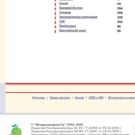
Корея
44
Ближний Восток
394
Украина
259
Экономическая интеграция
108
СНГ
352
Прибалтика
96
Европейский союз
85
Форумы
|
Наши авторы
|
Архив
|
СМИ о МО
|
Журналисты-меж
© "Международник.Ру" 2004–2006
Лицензия Росохранкультуры Эл ФС 77-20365 от 03.04.2005 г.
Лицензия Росохранкультуры ПИ ФС 77-19567 от 03.04.2005 г.
Учредитель: ООО «Международник», агентство PR и информации