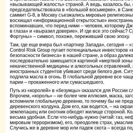
«вызывающей жалость» страной. А ведь, казалось бы,
председательствовала в «большой восьмерке», в Санк
саммит G-8, в Москву съезжались мировые религиозны
восхищал «информационной открытостью» иностранных
вспоминавших, что перед ними – человек, которому Дж
в глаза» и «выразил доверие». И где все это сейчас?
Фортуны» – символ, похоже, переживший свою эпоху.
Там, где еще вчера был «партнер Запада», сегодня – 
Control Risk Group пугает потенциальных инвесторов 
безопасности бизнеса» в нашей стране, а образ далек
последовательно замещается картиной «мертвой зоны»
некачественной медицины и алкогольных отравлений, 
иностранных студентов убивают среди белого дня. Си
подлила масла в огонь. В глобальной деревне все чащ
парии – прокаженного или сумасшедшего.
Путь из «королей» в «безумцы» оказался для России с
Впрочем, «король» – не более чем иллюзия, маска, заг
вспомнили глобальную деревню, то почему бы не пред
деревенского колдуна. Дом его, как водится, – на окр
землепашец или охотник обходят жилище стороной. Ко
весьма удобная. Если что-нибудь нужно (читай: газ, не
мировым терроризмом), его, преодолев страх, умаслив
Случись же в деревне мор или падеж скота – всегда по