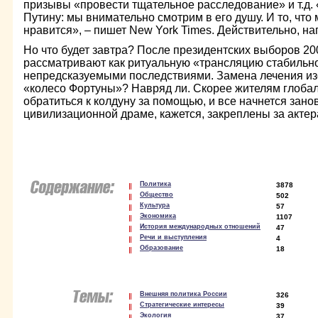
призывы «провести тщательное расследование» и т.д. 
Путину: мы внимательно смотрим в его душу. И то, что
нравится», – пишет New York Times. Действительно, на
Но что будет завтра? После президентских выборов 2008
рассматривают как ритуальную «трансляцию стабильност
непредсказуемыми последствиями. Замена лечения и
«колесо Фортуны»? Навряд ли. Скорее жителям глобал
обратиться к колдуну за помощью, и все начнется занов
цивилизационной драме, кажется, закреплены за актер
Политика
3878
Общество
502
Культура
57
Экономика
1107
История международных отношений
47
Речи и выступления
4
Образование
18
Внешняя политика России
326
Стратегические интересы
39
Экология
37