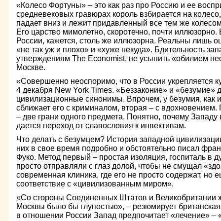
«Колесо Фортуны» – это как раз про Россию и ее воспр
средневековых гравюрах король взбирается на колесо,
падает вниз и лежит придавленный все тем же колесом
Его царство мимолетно, скоротечно, почти иллюзорно.
России, кажется, столь же иллюзорна. Реальны лишь 
«не так уж и плохо» и «хуже некуда». Бдительность зап
утверждениям The Economist, не усыпить «обилием не
Москве.
«Совершенно неоспоримо, что в России укрепляется ку
4 декабря New York Times. «Беззаконие» и «безумие» 
цивилизационные синонимы. Впрочем, у безумия, как и
сближает его с криминалом, вторая – с вдохновением
– две грани одного предмета. Понятно, почему Западу 
дается переход от славословия к инвективам.
Что делать с безумцем? История западной цивилизаци
них в свое время подробно и обстоятельно писал фр
Фуко. Метод первый – простая изоляция, госпиталь в ду
просто отправляли с глаз долой, чтобы не смущал «зд
современная клиника, где его не просто содержат, но е
соответствие с «цивилизованным миром».
«Со стороны Соединенных Штатов и Великобритании ж
Москвы было бы глупостью», – резюмирует британская 
в отношении России Запад предпочитает «лечение» – 