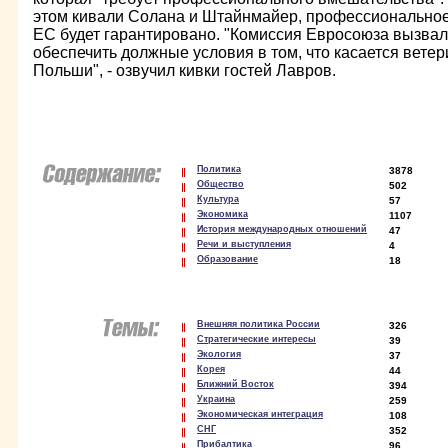
этом кивали Солана и Штайнмайер, профессиональное
ЕС будет гарантировано. "Комиссия Евросоюза вызвал
обеспечить должные условия в том, что касается ветер
Польши", - озвучил кивки гостей Лавров.
Политика
3878
Общество
502
Культура
57
Экономика
1107
История международных отношений
47
Речи и выступления
4
Образование
18
Внешняя политика России
326
Стратегические интересы
39
Экология
37
Корея
44
Ближний Восток
394
Украина
259
Экономическая интеграция
108
СНГ
352
Прибалтика
96