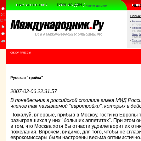
Куплю диплом
Новые
•
Булыжни
// ТРУ
•
Тихая Я
// КРИ
•
Виват, 
// БАТА
•
Счастли
// БАТА
ОБЗОР ПРЕССЫ
Русская "тройка"
2007-02-06 22:31:57
В понедельник в российской столице глава МИД Росс
членов так называемой "евротройки", которых в де
Пожалуй, впервые, прибыв в Москву, гости из Европы т
разыгравшихся у них "больших аппетитах". При этом о
в том, что Москва хотя бы отчасти удовлетворит их от
пожелания. Впрочем, видимо, для того, чтобы не сглаз
еврокомиссары были настроены весьма оптимистично