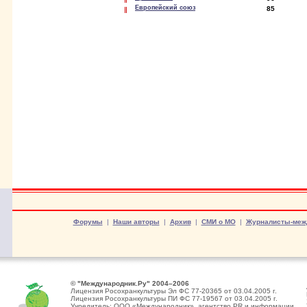
Европейский союз
85
Форумы
|
Наши авторы
|
Архив
|
СМИ о МО
|
Журналисты-меж
© "Международник.Ру" 2004–2006
Лицензия Росохранкультуры Эл ФС 77-20365 от 03.04.2005 г.
Лицензия Росохранкультуры ПИ ФС 77-19567 от 03.04.2005 г.
Учредитель: ООО «Международник», агентство PR и информации