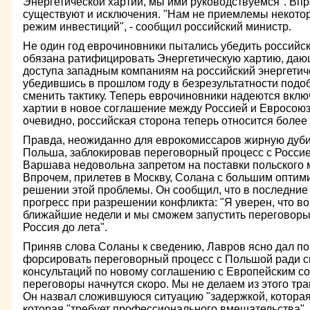
Энергетической хартии, мы ими руководствуемся". Впро
существуют и исключения. "Нам не приемлемы некотор
режим инвестиций", - сообщил российский министр.
Не один год еврочиновники пытались убедить российски
обязана ратифицировать Энергетическую хартию, даю
доступа западным компаниям на российский энергетич
убедившись в прошлом году в безрезультатности подо
сменить тактику. Теперь еврочиновники надеются вкл
хартии в новое соглашение между Россией и Евросоюз
очевидно, российская сторона теперь относится более
Правда, неожиданно для еврокомиссаров жирную дуби
Польша, заблокировав переговорный процесс с Росси
Варшава недовольна запретом на поставки польского 
Впрочем, прилетев в Москву, Солана с большим оптим
решении этой проблемы. Он сообщил, что в последние
прогресс при разрешении конфликта: "Я уверен, что в
ближайшие недели и мы сможем запустить переговоры 
Россия до лета".
Приняв слова Соланы к сведению, Лавров ясно дал по
форсировать переговорный процесс с Польшой ради с
консультаций по новому соглашению с Европейским со
переговоры начнутся скоро. Мы не делаем из этого тра
Он назвал сложившуюся ситуацию "задержкой, которая
которая "требует профессионального вмешательства". С