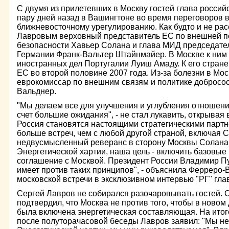
С двумя из прилетевших в Москву гостей глава россий
пару дней назад в Вашингтоне во время переговоров в
ближневосточному урегулированию. Как будто и не ра
Лавровым верховный представитель ЕС по внешней по
безопасности Хавьер Солана и глава МИД председате
Германии Франк-Вальтер Штайнмайер. В Москве к ним
иностранных дел Португалии Луиш Амаду. К его стран
ЕС во второй половине 2007 года. Из-за болезни в Мос
еврокомиссар по внешним связям и политике добросо
Вальднер.
"Мы делаем все для улучшения и углубления отношений
счет большие ожидания", - не стал лукавить, открывая
Россия становятся настоящими стратегическими партн
больше встреч, чем с любой другой страной, включая С
недвусмысленный реверанс в сторону Москвы Солана.
Энергетической хартии, наша цель - включить базовые
соглашение с Москвой. Президент России Владимир Пут
имеет против таких принципов", - объяснила Ферреро-
московской встречи в эксклюзивном интервью "РГ" гла
Сергей Лавров не собирался разочаровывать гостей. О
подтвердил, что Москва не против того, чтобы в новом
была включена энергетическая составляющая. На ито
после полуторачасовой беседы Лавров заявил: "Мы н