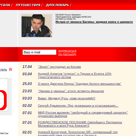
БЕККИН Ренат Ирикович
Преподаватель кафедры ЮНЕСКО
МГИМО (у) МИД РФ
Ислам от монаха Багиры: модная книга о шариате
подписаться
на рассылку
17.04
"Зенит" пострадал за Косово
тать
03.04
Андрей Алпатов "откусит" о Турции и Египта 10%
туристического потока
25.03
О книге Дмитрия Лекуха "Хардкор белого меньшинства"
23.03
"Умники и умницы": итоги четверть финалов
03.03
Виват, Медвед! Русь, лови позитифф!!!
02.02
Сергей Лукьяненко. Про уезжающих и отъезжающих...
07.01
МИД России высмеял "свободный и справедливый характер"
грузинских выборов
07.01
РОЖДЕСТВЕНСКОЕ ПОСЛАНИЕ Святейшего Патриарха
Московского и всея Руси Алексия II
02.01
Алексей Богатуров: Технологии GR - нормальный тип
алисты
взаимодействия государства и бизнеса