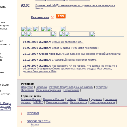
02.01
Британский МИД рекомендует воздержаться от поездок в
быть
Кению
Все новости
ся в
ьтуры)
олана,
 не
05.04.2008 Журнал:
Булыжник преткновения...
енность,
03.03.2008 Журнал:
Виват, Медвед! Русь лови позитифф!!!
в
29.10.2007 Обзор прессы:
Ахмад Кадыров как зеркало русской дипломатии
пы.
но
19.10.2007 Журнал:
Счастливый Кавказ покоряет Кремль
29.09.2007 Журнал:
Лео Бокерия: «Я не говорю, что завтра, но когда-то в
обозримом будущем проблема врожденных пороков сердца, безусловно,
должна быть решена в РФ»
рена
Рубрики:
о было
|
|
|
|
Общество
Политика
История международных отношений
Культура
|
|
|
Экономика
Речи и выступления
Образование
в
 готово
Горячие темы:
|
|
|
|
|
Ближний Восток
Япония и Россия
Выборы
Юбилей
Здоровье
Болонский
|
|
|
|
|
процесс
МАГАТЭ
Светская хроника
Безопасность
Благотворительность
Н Игорь
овостей"
еля 2005
ЖУРНАЛ
ОБЗОР ПРЕССЫ
Архив