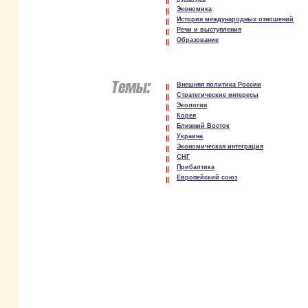
Экономика
История международных отношений
Речи и выступления
Образование
Внешняя политика России
Стратегические интересы
Экология
Корея
Ближний Восток
Украина
Экономическая интеграция
СНГ
Прибалтика
Европейский союз