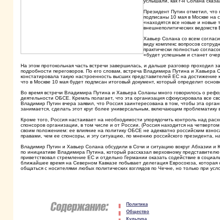
услышали, как г-н Солана сказ
Президент Путин отметил, что 
подписаны 10 мая в Москве на 
«находятся все новые и новые т
внешнеполитических ведомств 
Хавьер Солана со всем согласи
виду комплекс вопросов сотрудн
практически полностью согласо
«будет успешным и станет оче
На этом протокольная часть встречи завершилась, и дальше разговор проходил
подробности переговоров. По его словам, встреча Владимира Путина и Хавьера 
констатировала такую настроенность высших представителей ЕС на достижение к
что в Москве 10 мая будет подписан итоговый документ, который определит осно
Во время встречи Владимира Путина и Хавьера Соланы много говорилось о рефо
деятельности ОБСЕ. Кремль полагает, что эта организация сфокусировала все св
Владимир Путин вчера заявил, что Россия заинтересована в том, чтобы эта орга
занимается, сделать этот круг более универсальным, включающим проблематику 
Кроме того, Россия настаивает на необходимости упорядочить контроль над расх
спонсоров организации, в том числе и от России. (Россия находится на четверто
своим положением: ее влияние на политику ОБСЕ не адекватно российским взн
правами, чем ее спонсоры, и эту ситуацию, по мнению российского президента, н
Владимир Путин и Хавьер Солана обсудили в Сочи и ситуацию вокруг Абхазии и Ю
по инициативе Владимира Путина, который рассказал верховному представителю Е
приветствовал стремление ЕС и отдельно Германии оказать содействие в социал
ближайшее время на Северном Кавказе побывает делегация Евросоюза, которая оц
общаться с носителями любых политических взглядов по Чечне, но только при ус
Политика
Общество
Культура