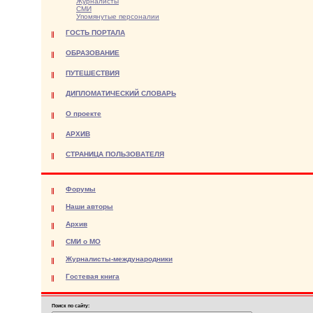
Журналисты
СМИ
Упомянутые персоналии
ГОСТЬ ПОРТАЛА
ОБРАЗОВАНИЕ
ПУТЕШЕСТВИЯ
ДИПЛОМАТИЧЕСКИЙ СЛОВАРЬ
О проекте
АРХИВ
СТРАНИЦА ПОЛЬЗОВАТЕЛЯ
Форумы
Наши авторы
Архив
СМИ о МО
Журналисты-международники
Гостевая книга
Поиск по сайту: