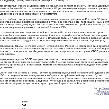
ал Владимиру Путину: «Называйте меня просто Хавьер...»
представители России и Европейского союза активно готовят документы, которые должны 
саммите Россия--ЕС, что отношения России и ЕС развиваются последовательно и при этом
очки соприкосновения». А после сказал, что удовлетворен результатами встречи глав
Евросоюза и России, прошедшей в Люксембурге.
лся и сообщил, что документы по формированию четырех пространств России и ЕС (имеет
ичества в сферах экономики, внешней и внутренней безопасности, правосудия, науки и кул
ваны и могут быть утверждены 10 мая на московском саммите, который, как полагает г-н С
редным импульсом в развитии отношений России и ЕС».
 за закрытыми дверями. Однако Сергей Ястржембский сообщил журналистам некоторые
Соланы была «исключительно насыщенной и плодотворной», и «российская сторона давно
онкретных договоренностей». В Сочи и Владимир Путин, и Хавьер Солана выразили увер
вные направления сотрудничества России с Европейским союзом на многие годы вперед.
рмировании ОБСЕ. По словам Сергея Ястржембского, Россию не устраивает однобокость 
ое внимание на постсоветском пространстве, оставив в стороне проблемы остальной Евро
низация сохранилась, но необходимо пересмотреть круг вопросов, которыми ОБСЕ регуляр
всей Европы.
одованием средства ОБСЕ, которые, как известно, складываются из сумм, поступающих от
м месте по объему спонсорских платежей ОБСЕ.) Сейчас российская сторона не удовлетво
осам в эту организацию. В настоящий момент менеджеры организации обладают большими
адо менять.
жной Осетии, а также в Чечне. Причем, как подчеркнул Сергей Ястржембский, сделано эт
С о ситуации в Чечне, о подготовке к выборам в республиканский парламент. Путин
ьно-экономическом восстановлении Чечни. Президент России также выразил надежду, что 
енит обстановку в регионе. Владимир Путин еще раз заявил, что российское руководство
ловии безоговорочного признания территориальной целостности России.
Автор:
ГЛАНИ
"Время н
N°58 06 апр
3878
502
57