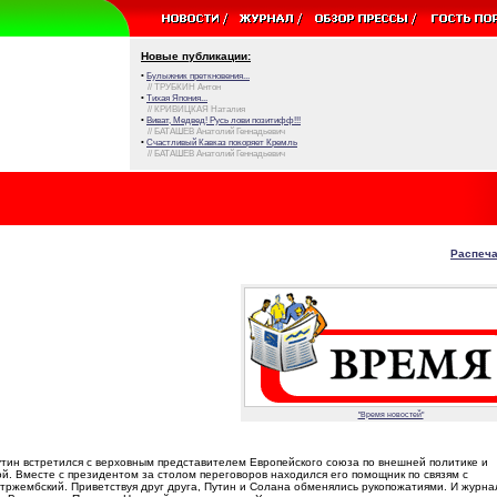
Новые публикации:
•
Булыжник преткновения...
// ТРУБКИН Антон
•
Тихая Япония...
// КРИВИЦКАЯ Наталия
•
Виват, Медвед! Русь лови позитифф!!!
// БАТАШЕВ Анатолий Геннадьевич
•
Счастливый Кавказ покоряет Кремль
// БАТАШЕВ Анатолий Геннадьевич
Распеча
"Время новостей"
тин встретился с верховным представителем Европейского союза по внешней политике и
. Вместе с президентом за столом переговоров находился его помощник по связям с
тржембский. Приветствуя друг друга, Путин и Солана обменялись рукопожатиями. И журн